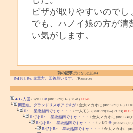
ビザが取りやすいのでし
でも、ハノイ娘の方が清
い気がします。
前の記事
(元になった記事)
←Re[18]: Re: 先輩方、回答願います。
/Kansetsu
4/17入国
/ マKO
＠
(08/05/29(Thu) 08:41)
#1148
└
回遊魚、グランドリスボアですが
/ 金太マカオに
(08/05/29(Thu) 11:0
└
Re: 星級越南ですか・・・
/ 一人モン
(08/05/29(Thu) 21:23)
#1157
└
Re[3]: Re: 星級越南ですか・・・
/ 金太マカオに
(08/05/30(F
└
Re[4]: Re: 星級越南ですか・・・
/ マKO
＠
(08/05/30(Fri
├
Re[5]: Re: 星級越南ですか・・・
/ 金太マカオに
(08