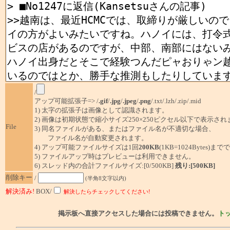
/
アップ可能拡張子=> /
.gif
/
.jpg
/
.jpeg
/
.png
/.txt/.lzh/.zip/.mid
1) 太字の拡張子は画像として認識されます。
2) 画像は初期状態で縮小サイズ250×250ピクセル以下で表示され
File
3) 同名ファイルがある、またはファイル名が不適切な場合、
ファイル名が自動変更されます。
4) アップ可能ファイルサイズは1回
200KB
(1KB=1024Bytes)ま
5) ファイルアップ時はプレビューは利用できません。
6) スレッド内の合計ファイルサイズ:[0/500KB]
残り:[500KB]
削除キー
/
(半角8文字以内)
解決済み!
BOX/
解決したらチェックしてください!
掲示板へ直接アクセスした場合には投稿できません。
ト