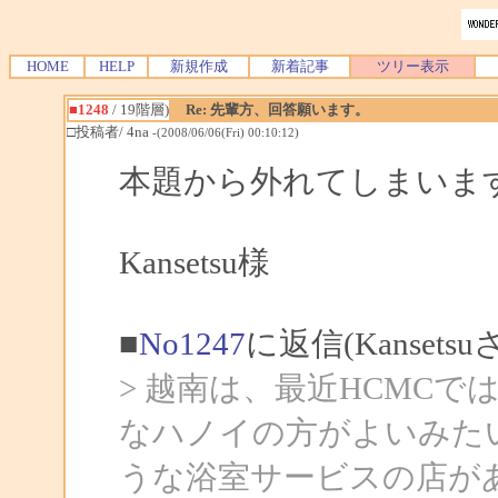
HOME
HELP
新規作成
新着記事
ツリー表示
■1248
/ 19階層)
Re: 先輩方、回答願います。
□投稿者/ 4na
-(2008/06/06(Fri) 00:10:12)
本題から外れてしまいま
Kansetsu様
■
No1247
に返信(Kansets
> 越南は、最近HCMC
なハノイの方がよいみた
うな浴室サービスの店が