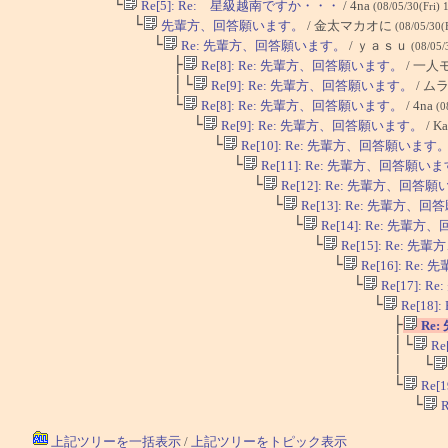
└
Re[5]: Re: 星級越南ですか・・・
/ 4na
(08/05/30(Fri) 
└
先輩方、回答願います。
/ 金太マカオに
(08/05/30(
└
Re: 先輩方、回答願います。
/ ｙａｓｕ
(08/05/
├
Re[8]: Re: 先輩方、回答願います。
/ 一人
│└
Re[9]: Re: 先輩方、回答願います。
/ ム
└
Re[8]: Re: 先輩方、回答願います。
/ 4na
(0
└
Re[9]: Re: 先輩方、回答願います。
/ Ka
└
Re[10]: Re: 先輩方、回答願います
└
Re[11]: Re: 先輩方、回答願い
└
Re[12]: Re: 先輩方、回答
└
Re[13]: Re: 先輩方、
└
Re[14]: Re: 先輩
└
Re[15]: Re:
└
Re[16]: R
└
Re[17]:
└
Re[18
├
Re
│└
Re
│ └
└
Re[
└
R
上記ツリーを一括表示
/
上記ツリーをトピック表示