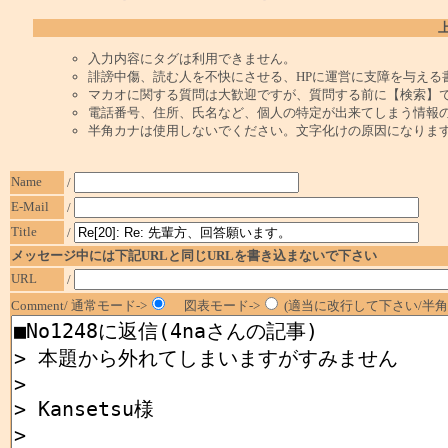
入力内容にタグは利用できません。
誹謗中傷、読む人を不快にさせる、HPに運営に支障を与える
マカオに関する質問は大歓迎ですが、質問する前に【検索】
電話番号、住所、氏名など、個人の特定が出来てしまう情報
半角カナは使用しないでください。文字化けの原因になりま
Name
/
E-Mail
/
Title
/
メッセージ中には下記URLと同じURLを書き込まないで下さい
URL
/
Comment/ 通常モード->
図表モード->
(適当に改行して下さい/半角1