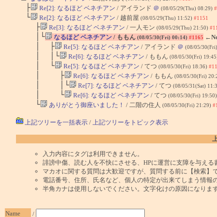
├
Re[2]: なるほど ベネチアン
/ アイランド
＠
(08/05/29(Thu) 08:29)
#
└
Re[2]: なるほど ベネチアン
/ 越前屋
(08/05/29(Thu) 11:52)
#1151
├
Re[3]: なるほど ベネチアン
/ 一人モン
(08/05/29(Thu) 21:50)
#1
│└
なるほど ベネチアン
/ ももん
←N
(08/05/30(Fri) 00:14)
#1165
│ ├
Re[5]: なるほど ベネチアン
/ アイランド
＠
(08/05/30(Fri
│ │└
Re[6]: なるほど ベネチアン
/ ももん
(08/05/30(Fri) 19:4
│ └
Re[5]: なるほど ベネチアン
/ てつ
(08/05/30(Fri) 18:36)
#1
│ ├
Re[6]: なるほど ベネチアン
/ ももん
(08/05/30(Fri) 20
│ │└
Re[7]: なるほど ベネチアン
/ てつ
(08/05/31(Sat) 11:
│ └
Re[6]: なるほど ベネチアン
/ てつ
(08/05/30(Fri) 19:50
└
ありがとう御座いました！
/ 二階の住人
(08/05/30(Fri) 21:29)
#
上記ツリーを一括表示
/
上記ツリーをトピック表示
入力内容にタグは利用できません。
誹謗中傷、読む人を不快にさせる、HPに運営に支障を与える
マカオに関する質問は大歓迎ですが、質問する前に【検索】
電話番号、住所、氏名など、個人の特定が出来てしまう情報
半角カナは使用しないでください。文字化けの原因になりま
Name
/