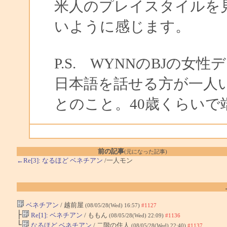
米人のプレイスタイルを
いように感じます。
P.S. WYNNのBJの
日本語を話せる方が一人
とのこと。40歳くらいで
前の記事
(元になった記事)
←Re[3]: なるほど ベネチアン
/一人モン
ベネチアン
/ 越前屋
(08/05/28(Wed) 16:57)
#1127
├
Re[1]: ベネチアン
/ ももん
(08/05/28(Wed) 22:09)
#1136
└
なるほど ベネチアン
/ 二階の住人
(08/05/28(Wed) 22:40)
#1137