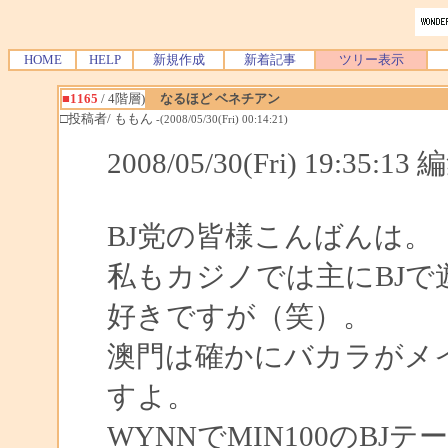
HOME
HELP
新規作成
新着記事
ツリー表示
■1165
/ 4階層)
なるほど ベネチアン
□投稿者/ ももん
-(2008/05/30(Fri) 00:14:21)
2008/05/30(Fri) 19:35:1
BJ党の皆様こんばんは。
私もカジノでは主にBJで遊
好きですが（笑）。
澳門は確かにバカラがメ
すよ。
WYNNでMIN100のB