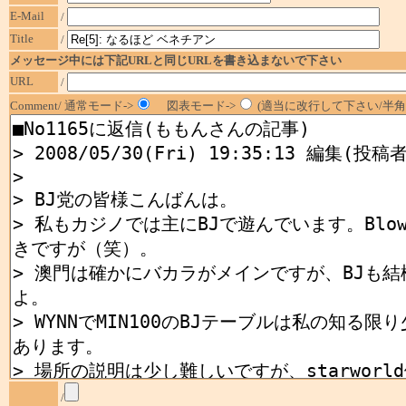
E-Mail
/
Title
/
メッセージ中には下記URLと同じURLを書き込まないで下さい
URL
/
Comment/ 通常モード->
図表モード->
(適当に改行して下さい/半角1
/