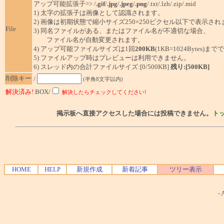
アップ可能拡張子=> /
.gif
/
.jpg
/
.jpeg
/
.png
/.txt/.lzh/.zip/.mid
1) 太字の拡張子は画像として認識されます。
2) 画像は初期状態で縮小サイズ250×250ピクセル以下で表示され
File
3) 同名ファイルがある、またはファイル名が不適切な場合、
ファイル名が自動変更されます。
4) アップ可能ファイルサイズは1回
200KB
(1KB=1024Bytes)ま
5) ファイルアップ時はプレビューは利用できません。
6) スレッド内の合計ファイルサイズ:[0/500KB]
残り:[500KB]
削除キー
/
(半角8文字以内)
解決済み!
BOX/
解決したらチェックしてください!
掲示板へ直接アクセスした場合には投稿できません。
ト
HOME
HELP
新規作成
新着記事
ツリー表示
-
A