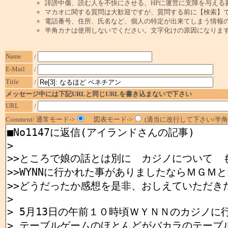
誹謗中傷、読む人を不快にさせる、HPに運営に支障を与える
マカオに関する質問は大歓迎ですが、質問する前に【検索】
電話番号、住所、氏名など、個人の特定が出来てしまう情報
半角カナは使用しないでください。文字化けの原因になりま
Name
/
E-Mail
/
Title
/
メッセージ中には下記URLと同じURLを書き込まないで下さい
URL
/
Comment/ 通常モード->
図表モード->
(適当に改行して下さい/半角1