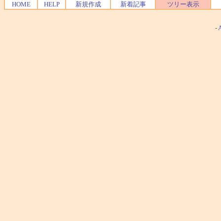
HOME
HELP
新規作成
新着記事
ツリー表示
-
A