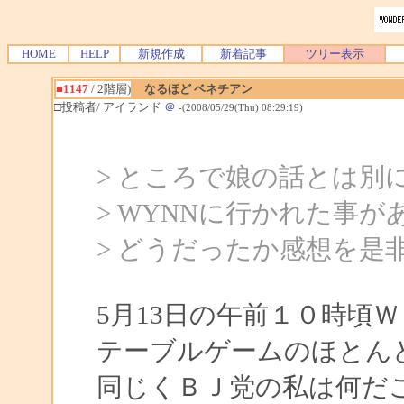
HOME
HELP
新規作成
新着記事
ツリー表示
■1147
/ 2階層)
なるほど ベネチアン
□投稿者/ アイランド
＠
-(2008/05/29(Thu) 08:29:19)
> ところで娘の話とは別
> WYNNに行かれた事
> どうだったか感想を是
5月13日の午前１０時頃
テーブルゲームのほとん
同じくＢＪ党の私は何だ