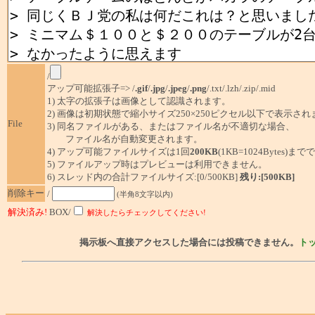
/
アップ可能拡張子=> /
.gif
/
.jpg
/
.jpeg
/
.png
/.txt/.lzh/.zip/.mid
1) 太字の拡張子は画像として認識されます。
2) 画像は初期状態で縮小サイズ250×250ピクセル以下で表示され
File
3) 同名ファイルがある、またはファイル名が不適切な場合、
ファイル名が自動変更されます。
4) アップ可能ファイルサイズは1回
200KB
(1KB=1024Bytes)ま
5) ファイルアップ時はプレビューは利用できません。
6) スレッド内の合計ファイルサイズ:[0/500KB]
残り:[500KB]
削除キー
/
(半角8文字以内)
解決済み!
BOX/
解決したらチェックしてください!
掲示板へ直接アクセスした場合には投稿できません。
ト