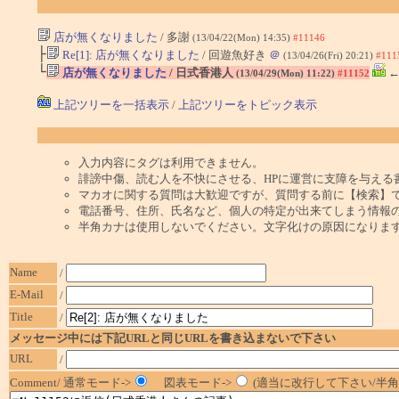
店が無くなりました
/ 多謝
(13/04/22(Mon) 14:35)
#11146
├
Re[1]: 店が無くなりました
/ 回遊魚好き
＠
(13/04/26(Fri) 20:21)
#111
└
店が無くなりました
/ 日式香港人
←
(13/04/29(Mon) 11:22)
#11152
上記ツリーを一括表示
/
上記ツリーをトピック表示
入力内容にタグは利用できません。
誹謗中傷、読む人を不快にさせる、HPに運営に支障を与える
マカオに関する質問は大歓迎ですが、質問する前に【検索】
電話番号、住所、氏名など、個人の特定が出来てしまう情報
半角カナは使用しないでください。文字化けの原因になりま
Name
/
E-Mail
/
Title
/
メッセージ中には下記URLと同じURLを書き込まないで下さい
URL
/
Comment/ 通常モード->
図表モード->
(適当に改行して下さい/半角1