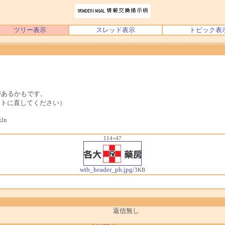
ツリー表示
スレッド表示
トピック表
があるかもです。
ットに直してください）
ln
114×47
wtb_header_ph.jpg
/
3KB
返信無し