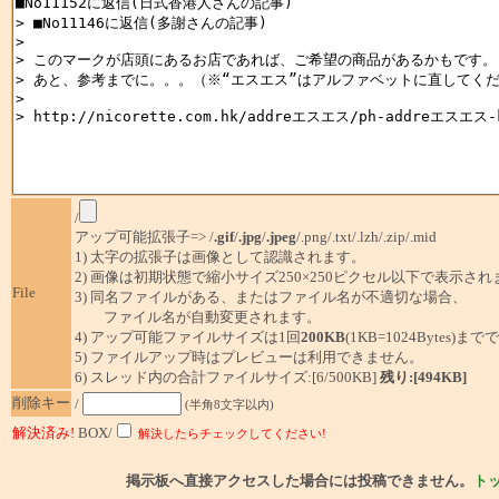
/
アップ可能拡張子=> /
.gif
/
.jpg
/
.jpeg
/.png/.txt/.lzh/.zip/.mid
1) 太字の拡張子は画像として認識されます。
2) 画像は初期状態で縮小サイズ250×250ピクセル以下で表示され
File
3) 同名ファイルがある、またはファイル名が不適切な場合、
ファイル名が自動変更されます。
4) アップ可能ファイルサイズは1回
200KB
(1KB=1024Bytes)ま
5) ファイルアップ時はプレビューは利用できません。
6) スレッド内の合計ファイルサイズ:[6/500KB]
残り:[494KB]
削除キー
/
(半角8文字以内)
解決済み!
BOX/
解決したらチェックしてください!
掲示板へ直接アクセスした場合には投稿できません。
ト