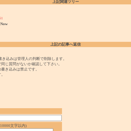
上記関連ツリー
51
Now
上記の記事へ返信
書き込みは管理人の判断で削除します。
で同じ質問がないか確認して下さい。
の書き込みは禁止です。
す。
0000文字以内)