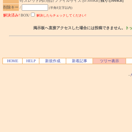
6) スレッド内の合計ファイルサイズ:[0/500KB]
残り:[500KB]
削除キー
/
(半角8文字以内)
解決済み!
BOX/
解決したらチェックしてください!
掲示板へ直接アクセスした場合には投稿できません。
ト
HOME
HELP
新規作成
新着記事
ツリー表示
-
A