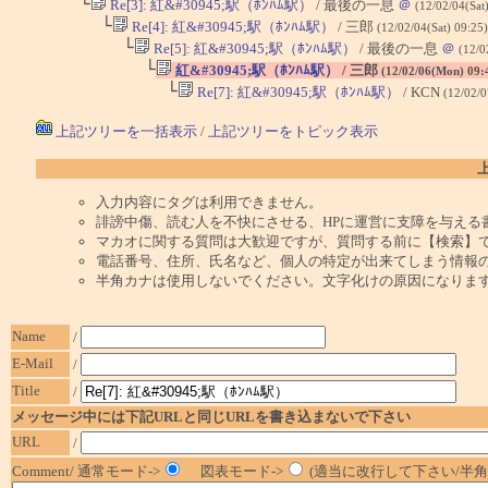
└
Re[3]: 紅&#30945;駅（ﾎﾝﾊﾑ駅）
/ 最後の一息
＠
(12/02/04(Sat
└
Re[4]: 紅&#30945;駅（ﾎﾝﾊﾑ駅）
/ 三郎
(12/02/04(Sat) 09:25
└
Re[5]: 紅&#30945;駅（ﾎﾝﾊﾑ駅）
/ 最後の一息
＠
(12/0
└
紅&#30945;駅（ﾎﾝﾊﾑ駅）
/ 三郎
(12/02/06(Mon) 09:
└
Re[7]: 紅&#30945;駅（ﾎﾝﾊﾑ駅）
/ KCN
(12/02/
上記ツリーを一括表示
/
上記ツリーをトピック表示
入力内容にタグは利用できません。
誹謗中傷、読む人を不快にさせる、HPに運営に支障を与える
マカオに関する質問は大歓迎ですが、質問する前に【検索】
電話番号、住所、氏名など、個人の特定が出来てしまう情報
半角カナは使用しないでください。文字化けの原因になりま
Name
/
E-Mail
/
Title
/
メッセージ中には下記URLと同じURLを書き込まないで下さい
URL
/
Comment/ 通常モード->
図表モード->
(適当に改行して下さい/半角1