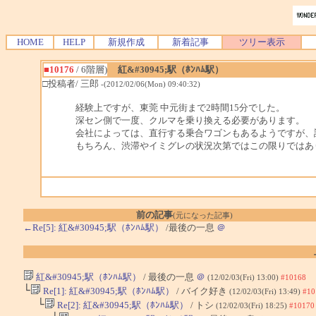
HOME
HELP
新規作成
新着記事
ツリー表示
■10176
/ 6階層)
紅&#30945;駅（ﾎﾝﾊﾑ駅）
□投稿者/ 三郎
-(2012/02/06(Mon) 09:40:32)
経験上ですが、東莞 中元街まで2時間15分でした。
深セン側で一度、クルマを乗り換える必要があります。
会社によっては、直行する乗合ワゴンもあるようですが、
もちろん、渋滞やイミグレの状況次第ではこの限りではあ
前の記事
(元になった記事)
←Re[5]: 紅&#30945;駅（ﾎﾝﾊﾑ駅）
/最後の一息
＠
紅&#30945;駅（ﾎﾝﾊﾑ駅）
/ 最後の一息
＠
(12/02/03(Fri) 13:00)
#10168
└
Re[1]: 紅&#30945;駅（ﾎﾝﾊﾑ駅）
/ バイク好き
(12/02/03(Fri) 13:49)
#10
└
Re[2]: 紅&#30945;駅（ﾎﾝﾊﾑ駅）
/ トシ
(12/02/03(Fri) 18:25)
#10170