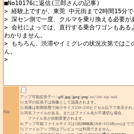
/
アップ可能拡張子=> /
.gif
/
.jpg
/
.jpeg
/
.png
/.txt/.lzh/.zip/.mid
1) 太字の拡張子は画像として認識されます。
2) 画像は初期状態で縮小サイズ250×250ピクセル以下で表示され
File
3) 同名ファイルがある、またはファイル名が不適切な場合、
ファイル名が自動変更されます。
4) アップ可能ファイルサイズは1回
200KB
(1KB=1024Bytes)ま
5) ファイルアップ時はプレビューは利用できません。