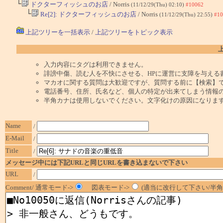
└
ドクターフィッシュのお店
/ Norris
(11/12/29(Thu) 02:10)
#10062
└
Re[2]: ドクターフィッシュのお店
/ Norris
(11/12/29(Thu) 22:55)
#10
上記ツリーを一括表示
/
上記ツリーをトピック表示
入力内容にタグは利用できません。
誹謗中傷、読む人を不快にさせる、HPに運営に支障を与える
マカオに関する質問は大歓迎ですが、質問する前に【検索】
電話番号、住所、氏名など、個人の特定が出来てしまう情報
半角カナは使用しないでください。文字化けの原因になりま
Name
/
E-Mail
/
Title
/
メッセージ中には下記URLと同じURLを書き込まないで下さい
URL
/
Comment/ 通常モード->
図表モード->
(適当に改行して下さい/半角1