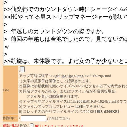
/
アップ可能拡張子=> /
.gif
/
.jpg
/
.jpeg
/
.png
/.txt/.lzh/.zip/.mid
1) 太字の拡張子は画像として認識されます。
2) 画像は初期状態で縮小サイズ250×250ピクセル以下で表示され
File
3) 同名ファイルがある、またはファイル名が不適切な場合、
ファイル名が自動変更されます。
4) アップ可能ファイルサイズは1回
200KB
(1KB=1024Bytes)ま
5) ファイルアップ時はプレビューは利用できません。
6) スレッド内の合計ファイルサイズ:[0/500KB]
残り:[500KB]
削除キー
/
(半角8文字以内)
解決済み!
BOX/
解決したらチェックしてください!