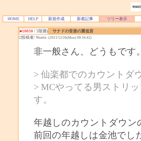
HOME
HELP
新規作成
新着記事
ツリー表示
■10050
/ 5階層)
サナドの音楽の重低音
□投稿者/ Norris
-(2011/12/26(Mon) 09:34:42)
非一般さん、どうもです
> 仙楽都でのカウントダ
> MCやってる男ストリ
す。
年越しのカウントダウン
前回の年越しは金池でし