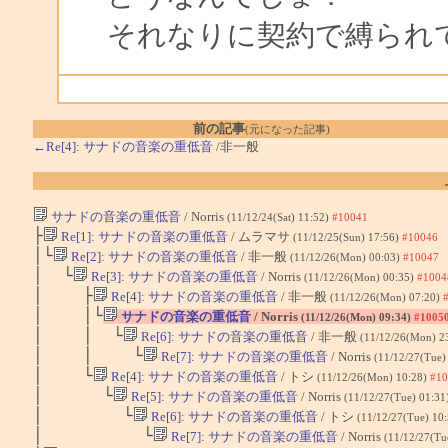
それなりに契約で縛られ
前の記事
(元になった記事)
←Re[4]: サナドの音楽の重低音
/非一般
サナドの音楽の重低音
/ Norris
(11/12/24(Sat) 11:52)
#10041
├
Re[1]: サナドの音楽の重低音
/ ムラマサ
(11/12/25(Sun) 17:56)
#10046
│└
Re[2]: サナドの音楽の重低音
/ 非一般
(11/12/26(Mon) 00:03)
#10047
│ └
Re[3]: サナドの音楽の重低音
/ Norris
(11/12/26(Mon) 00:35)
#1004
│ ├
Re[4]: サナドの音楽の重低音
/ 非一般
(11/12/26(Mon) 07:20)
│ │└
サナドの音楽の重低音
/ Norris
(11/12/26(Mon) 09:34)
#1005
│ │ └
Re[6]: サナドの音楽の重低音
/ 非一般
(11/12/26(Mon) 2
│ │ └
Re[7]: サナドの音楽の重低音
/ Norris
(11/12/27(Tue)
│ └
Re[4]: サナドの音楽の重低音
/ トシ
(11/12/26(Mon) 10:28)
#10
│ └
Re[5]: サナドの音楽の重低音
/ Norris
(11/12/27(Tue) 01:31
│ └
Re[6]: サナドの音楽の重低音
/ トシ
(11/12/27(Tue) 10
│ └
Re[7]: サナドの音楽の重低音
/ Norris
(11/12/27(Tu