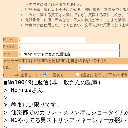
入力内容にタグは利用できません。
誹謗中傷、読む人を不快にさせる、HPに運営に支障を与える
マカオに関する質問は大歓迎ですが、質問する前に【検索】
電話番号、住所、氏名など、個人の特定が出来てしまう情報
半角カナは使用しないでください。文字化けの原因になりま
Name
/
E-Mail
/
Title
/
メッセージ中には下記URLと同じURLを書き込まないで下さい
URL
/
Comment/ 通常モード->
図表モード->
(適当に改行して下さい/半角1