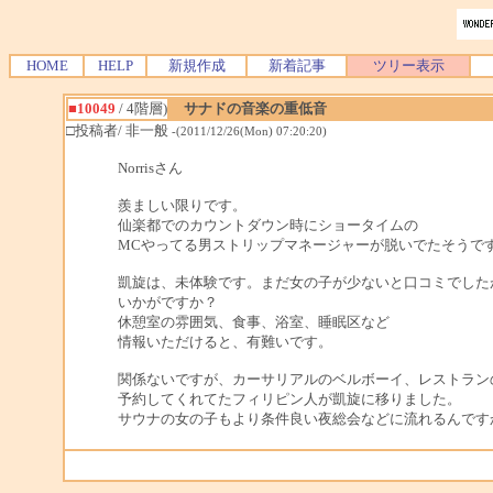
HOME
HELP
新規作成
新着記事
ツリー表示
■10049
/ 4階層)
サナドの音楽の重低音
□投稿者/ 非一般
-(2011/12/26(Mon) 07:20:20)
Norrisさん
羨ましい限りです。
仙楽都でのカウントダウン時にショータイムの
MCやってる男ストリップマネージャーが脱いでたそうで
凱旋は、未体験です。まだ女の子が少ないと口コミでした
いかがですか？
休憩室の雰囲気、食事、浴室、睡眠区など
情報いただけると、有難いです。
関係ないですが、カーサリアルのベルボーイ、レストラン
予約してくれてたフィリピン人が凱旋に移りました。
サウナの女の子もより条件良い夜総会などに流れるんです