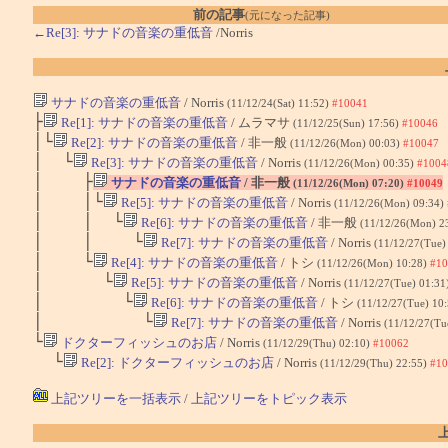
前の記事
(元になった記事)
←Re[3]: サナドの音楽の重低音
/Norris
サナドの音楽の重低音
/ Norris
(11/12/24(Sat) 11:52)
#10041
├
Re[1]: サナドの音楽の重低音
/ ムラマサ
(11/12/25(Sun) 17:56)
#10046
│└
Re[2]: サナドの音楽の重低音
/ 非一般
(11/12/26(Mon) 00:03)
#10047
│ └
Re[3]: サナドの音楽の重低音
/ Norris
(11/12/26(Mon) 00:35)
#1004
│ ├
サナドの音楽の重低音
/ 非一般
(11/12/26(Mon) 07:20)
#10049
│ │└
Re[5]: サナドの音楽の重低音
/ Norris
(11/12/26(Mon) 09:34)
│ │ └
Re[6]: サナドの音楽の重低音
/ 非一般
(11/12/26(Mon) 2
│ │ └
Re[7]: サナドの音楽の重低音
/ Norris
(11/12/27(Tue)
│ └
Re[4]: サナドの音楽の重低音
/ トシ
(11/12/26(Mon) 10:28)
#10
│ └
Re[5]: サナドの音楽の重低音
/ Norris
(11/12/27(Tue) 01:31
│ └
Re[6]: サナドの音楽の重低音
/ トシ
(11/12/27(Tue) 10
│ └
Re[7]: サナドの音楽の重低音
/ Norris
(11/12/27(Tu
└
ドクターフィッシュのお店
/ Norris
(11/12/29(Thu) 02:10)
#10062
└
Re[2]: ドクターフィッシュのお店
/ Norris
(11/12/29(Thu) 22:55)
#10
上記ツリーを一括表示
/
上記ツリーをトピック表示