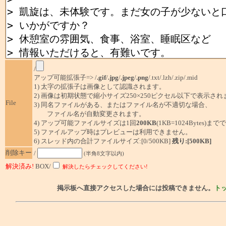
/
アップ可能拡張子=> /
.gif
/
.jpg
/
.jpeg
/
.png
/.txt/.lzh/.zip/.mid
1) 太字の拡張子は画像として認識されます。
2) 画像は初期状態で縮小サイズ250×250ピクセル以下で表示され
File
3) 同名ファイルがある、またはファイル名が不適切な場合、
ファイル名が自動変更されます。
4) アップ可能ファイルサイズは1回
200KB
(1KB=1024Bytes)ま
5) ファイルアップ時はプレビューは利用できません。
6) スレッド内の合計ファイルサイズ:[0/500KB]
残り:[500KB]
削除キー
/
(半角8文字以内)
解決済み!
BOX/
解決したらチェックしてください!
掲示板へ直接アクセスした場合には投稿できません。
ト