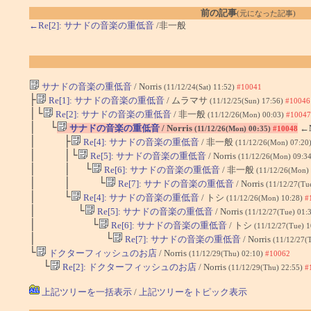
前の記事
(元になった記事)
←Re[2]: サナドの音楽の重低音
/非一般
サナドの音楽の重低音
/ Norris
(11/12/24(Sat) 11:52)
#10041
├
Re[1]: サナドの音楽の重低音
/ ムラマサ
(11/12/25(Sun) 17:56)
#10046
│└
Re[2]: サナドの音楽の重低音
/ 非一般
(11/12/26(Mon) 00:03)
#10047
│ └
サナドの音楽の重低音
/ Norris
←
(11/12/26(Mon) 00:35)
#10048
│ ├
Re[4]: サナドの音楽の重低音
/ 非一般
(11/12/26(Mon) 07:20
│ │└
Re[5]: サナドの音楽の重低音
/ Norris
(11/12/26(Mon) 09:3
│ │ └
Re[6]: サナドの音楽の重低音
/ 非一般
(11/12/26(Mon)
│ │ └
Re[7]: サナドの音楽の重低音
/ Norris
(11/12/27(Tu
│ └
Re[4]: サナドの音楽の重低音
/ トシ
(11/12/26(Mon) 10:28)
#
│ └
Re[5]: サナドの音楽の重低音
/ Norris
(11/12/27(Tue) 01:
│ └
Re[6]: サナドの音楽の重低音
/ トシ
(11/12/27(Tue) 
│ └
Re[7]: サナドの音楽の重低音
/ Norris
(11/12/27(
└
ドクターフィッシュのお店
/ Norris
(11/12/29(Thu) 02:10)
#10062
└
Re[2]: ドクターフィッシュのお店
/ Norris
(11/12/29(Thu) 22:55)
#
上記ツリーを一括表示
/
上記ツリーをトピック表示