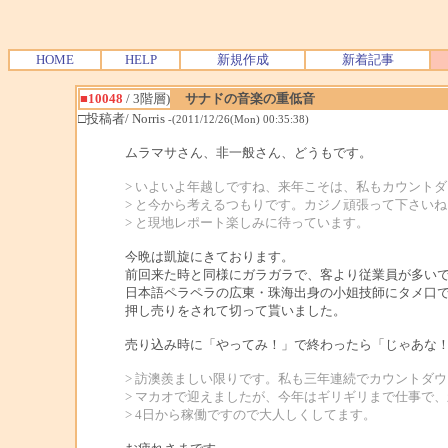
HOME
HELP
新規作成
新着記事
■10048
/ 3階層)
サナドの音楽の重低音
□投稿者/ Norris
-(2011/12/26(Mon) 00:35:38)
ムラマサさん、非一般さん、どうもです。
> いよいよ年越しですね、来年こそは、私もカウント
> と今から考えるつもりです。カジノ頑張って下さいね
> と現地レポート楽しみに待っています。
今晩は凱旋にきております。
前回来た時と同様にガラガラで、客より従業員が多い
日本語ペラペラの広東・珠海出身の小姐技師にタメ口
押し売りをされて切って貰いました。
売り込み時に「やってみ！」で終わったら「じゃあな
> 訪澳羨ましい限りです。私も三年連続でカウントダウ
> マカオで迎えましたが、今年はギリギリまで仕事で
> 4日から稼働ですので大人しくしてます。