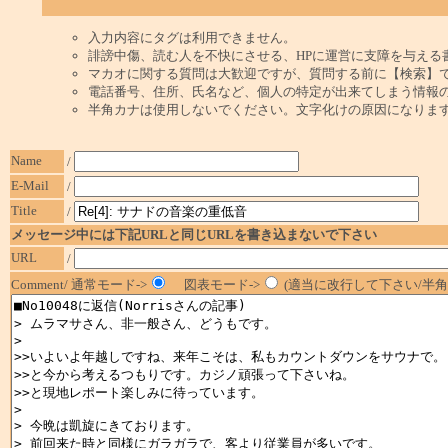
入力内容にタグは利用できません。
誹謗中傷、読む人を不快にさせる、HPに運営に支障を与える
マカオに関する質問は大歓迎ですが、質問する前に【検索】
電話番号、住所、氏名など、個人の特定が出来てしまう情報
半角カナは使用しないでください。文字化けの原因になりま
Name
/
E-Mail
/
Title
/
メッセージ中には下記URLと同じURLを書き込まないで下さい
URL
/
Comment/ 通常モード->
図表モード->
(適当に改行して下さい/半角1