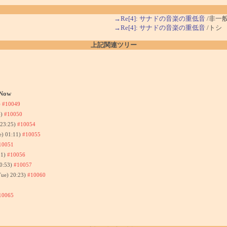
→Re[4]: サナドの音楽の重低音
/非一
→Re[4]: サナドの音楽の重低音
/トシ
上記関連ツリー
Now
)
#10049
4)
#10050
 23:25)
#10054
e) 01:11)
#10055
10051
31)
#10056
10:53)
#10057
Tue) 20:23)
#10060
10065