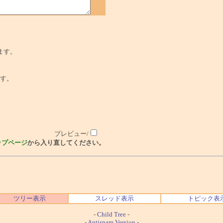
ます。
でです。
プレビュー/
ップページ
から入り直してください。
ツリー表示
スレッド表示
トピック表
-
Child Tree
-
-
Antispam Version
-