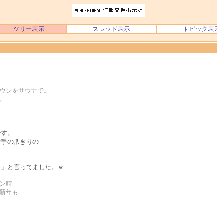
ツリー表示
スレッド表示
トピック表
ダウンをサウナで。
。
です。
で手の爪きりの
！」と言ってました。ｗ
ン時
、新年も