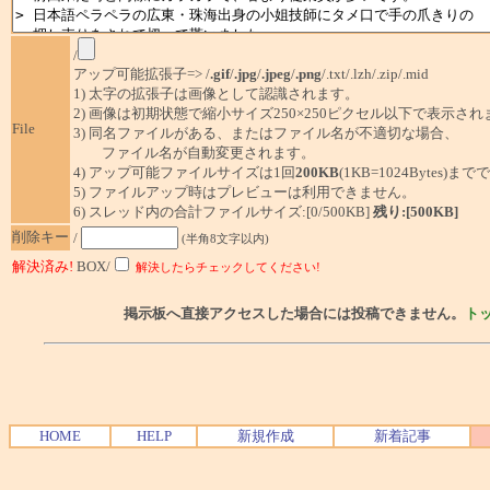
/
アップ可能拡張子=> /
.gif
/
.jpg
/
.jpeg
/
.png
/.txt/.lzh/.zip/.mid
1) 太字の拡張子は画像として認識されます。
2) 画像は初期状態で縮小サイズ250×250ピクセル以下で表示され
File
3) 同名ファイルがある、またはファイル名が不適切な場合、
ファイル名が自動変更されます。
4) アップ可能ファイルサイズは1回
200KB
(1KB=1024Bytes)ま
5) ファイルアップ時はプレビューは利用できません。
6) スレッド内の合計ファイルサイズ:[0/500KB]
残り:[500KB]
削除キー
/
(半角8文字以内)
解決済み!
BOX/
解決したらチェックしてください!
掲示板へ直接アクセスした場合には投稿できません。
ト
HOME
HELP
新規作成
新着記事