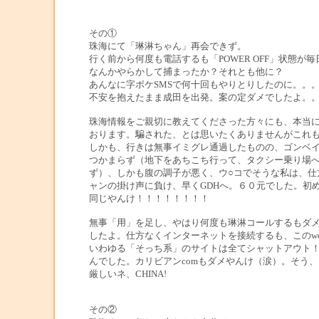
その①
珠海にて「琳淋ちゃん」再会できず。
行く前から何度も電話するも「POWER OFF」状態が
なんかやらかして捕まったか？それとも他に？
あんなに字ボケSMSで何十回もやりとりしたのに。。
不安を抱えたまま成田を出発。案の定ダメでしたよ。
珠海情報をご親切に教えてくださった方々にも、本当
おります。騙された、とは思いたくありませんがこれ
しかも、行きは無事イミグレ通過したものの、ゴンベ
つかまらず（地下をあちこち行って、タクシー乗り場
ず）、しかも腹の調子が悪く、ウ○コでそうな私は、仕
ャンの掛け声に負け、早くGDHへ。６０元でした。初
同じやんけ！！！！！！！！
無事「用」を足し、やはり何度も琳淋コールするもダ
したよ。仕方なくインターネットを接続するも、このwonde
いわゆる「そっち系」のサイトは全てシャットアウト
んでした。カリビアンcomもダメやんけ（涙）。そう
厳しいネ、CHINA!
その②