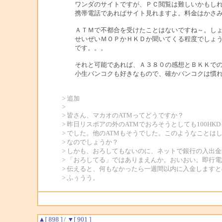
ワンダのサイトですが、ＰＣ閲覧は難しいかもしれ
携帯電話であればサイト見れますよ。料金はかさみ
ＡＴＭで不都合を受けたことはないですね～。しょ
せいぜいＭＯＰかＨＫＤか聞いてくる程度でしょう
です。。。
それと可能であれば、Ａ３８０の感想とＢＫＫでの
小生バンコクも好きなもので、確かバンコクは慣れ
> 追加
>
> 皆さん、マカオのATMってどうですか？
> 昨日リスボアの外のATMでおろそうとしても100HK
> でした。他のATMもそうでした。このようなことは
> なのでしょうか？
> しかも、おろしてもないのに、ネットで銀行の入出
> 「おろしてる」ではありまえんか。おいおい。即行
> 伝えると、何もなかったら一週間以内に入金します
> ふぅうう。
▲[ 898 ]
/
▼[ 901 ]