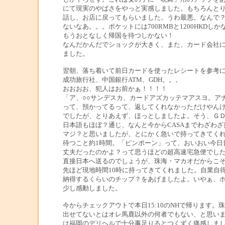
にて現実のやばさをやっと実感しました。もちろんと
話し、お店に戻ってもらいました。うわ最悪。なんで
ないなあ。。。ポケットには700RMBと1200HKDしか
もうおとなしく帰国を待つしかない！
なんだかんだでショックが大きく、また、カード会社
ました。
翌朝、落ち着いて前日カードを使ったレシートを参考
成功旅行社、中国銀行ATM、GDH。。。
おおおお、犯人はお前かぁ！！！！
「ア、○○サンデスカ、カードアズカッテマアスヨ。ア
って、預かってるって、返してくれなかっただけやん
でしたが、とりあえず、ほっとしましたよ。そう、Ｇ
日本語もほぼ？通じ、なんと今からCASAまでわざわ
マジ？と思いましたが、とにかく急いで持ってきてく
待つこと約1時間。「ピンポーン」って、おいおい今日
丈夫だったのかよ？って思うほどの超高速宅急便でし
直接日本へ送るのでしょうが、珠海・マカオだからこ
先ほど現地時間10時に持ってきてくれました。自業自
納得するくらいのチップ？をあげましたよ。いやぁ、
少し感動しました。
今からチェックアウトで本日15:10のNHで帰ります。
出せてないとはオレ馬鹿以外の何者でもない、と思い
は福岡のデリヘルで十分事足りるとつくずく痛感しま