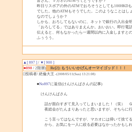
皆さん、マカオのATMってどうですか？
昨日リスボアの外のATMでおろそうとしても100HKD
でした。他のATMもそうでした。このようなことはし
なのでしょうか？
しかも、おろしてもないのに、ネットで銀行の入出金
「おろしてる」ではありまえんか。おいおい。即行電
伝えると、何もなかったら一週間以内に入金しますと
ふぅうう。
▲[ 897 ]
/
▼[ 900 ]
■898
/ 2階層)
Re[2]: もういいかげんオーマイゴッド！！！
□投稿者/ 絶倫大王
-(2008/05/11(Sun) 13:21:08)
■
No897
に返信(けんけんぱさんの記事)
けんけんぱさん
話が面白すぎて見入ってしまいました！（笑） Ｇ
夜総会がたんまりあったと思いますが、そちらに行
こう言ってはなんですが、マカオには掃いて捨てる
から、お気にを一人に絞る必要はなかったかもしれ