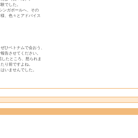
体験でした。
でシンガポールへ、その
皆様、色々とアドバイス
、ぜひベトナムで会おう、
ご報告させてください。
認したところ、怒られま
当たり前ですよね。
てはいませんでした。