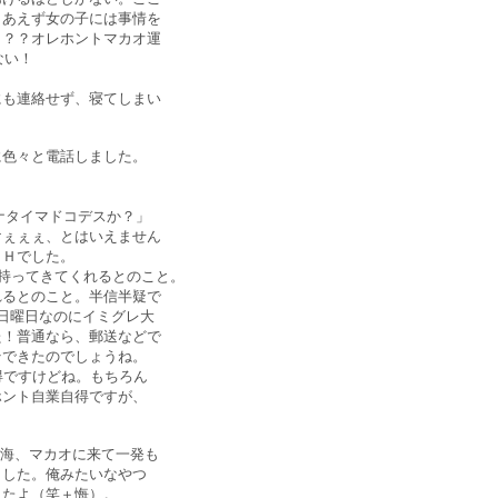
りあえず女の子には事情を
？？？オレホントマカオ運
ない！
にも連絡せず、寝てしまい
に色々と電話しました。
ナタイマドコデスか？」
けぇぇぇ、とはいえません
ＤＨでした。
ざ持ってきてくれるとのこと。
れるとのこと。半信半疑で
日曜日なのにイミグレ大
た！普通なら、郵送などで
そできたのでしょうね。
得ですけどね。もちろん
ホント自業自得ですが、
珠海、マカオに来て一発も
ました。俺みたいなやつ
したよ（笑＋悔）。