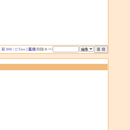
[
親 896
/
□ Tree
]
返信
削除キー/