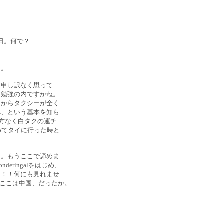
毎日。何で？
。
。。
に申し訳なく思って
も勉強の内ですかね。
イからタクシーが全く
へ、という基本を知ら
方なく白タクの運チ
めてタイに行った時と
メ。もうここで諦めま
ringalをはじめ、
！！！何にも見れませ
、ここは中国、だったか。