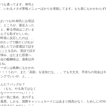
いつも通ってます。寿司と
ど、いわるメタボ警報メニューばかりを堪能してます。もち昼にもかかわらず
はいつもMr.林氏にお世話
ズ。ところが、最近入った
？と。断る理由はございま
なんでも恥ずかしいわ。
が即座に反応したのは、、
のDカップで腰のくびれが
勉強したての普通話で話す
たことを忘れ、英語で話す
が弾み、はたまた部屋へ、
総会の醍醐味は、過夜以外
よね。
クーポンは晩舞にもかかわ
！！！うわー、また「高額」を追加だな。。。でも大丈夫、手持ちの現金は
シングでいいや、と。。。
るんだ？バッグか？
へ。（もち、やる為ではなく
、なーーーーーーい！！！
いが一気に覚め、女の子も
悪。しかも、国際キャッシュカードにはあまり残高がなく、ためしにATMにい
あげるほどしかない。ここ