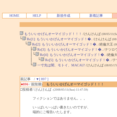
HOME
HELP
新規作成
新着記事
もういいかげんオーマイゴッド！！！
/けんけんぱ
(08/05/11(S
└
Re[1]: もういいかげんオーマイゴッド！�..
/けんけんぱ
(08
└
Re[2]: もういいかげんオーマイゴッド！�..
/絶倫大王
(0
├
Re[3]: もういいかげんオーマイゴッド！�..
/テツロ
│└
Re[4]: もういいかげんオーマイゴッド！�..
/絶倫
│ └
Re[5]: もういいかげんオーマイゴッド！�..
/
└
一寸先は闇、モトイ、MACAU!
/けんけんぱ
(08/05/17
親記事 /
▼[ 897 ]
■896
/ 親階層)
もういいかげんオーマイゴッド！！！
□投稿者/ けんけんぱ
-(2008/05/11(Sun) 11:47:59)
フィクションではありません。。。
いっぱいいっぱい書きたいのですが、
端的にご報告いたします。