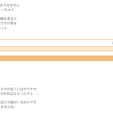
もおろせません
ょっちゅう
明細を見ると
話でその旨を
のこと。
ＤＨの近くにはサウナや
かれればよかったかと…。
ほど小姐がいるわけです
ませんね。