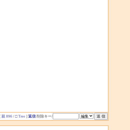
[
親 896
/
□ Tree
]
返信
削除キー/