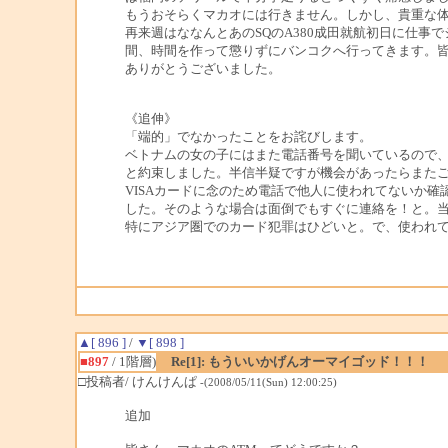
もうおそらくマカオには行きません。しかし、貴重な
再来週はななんとあのSQのA380成田就航初日に仕事
間、時間を作って懲りずにバンコクへ行ってきます。
ありがとうございました。
《追伸》
「端的」でなかったことをお詫びします。
ベトナムの女の子にはまた電話番号を聞いているので
と約束しました。半信半疑ですが機会があったらまた
VISAカードに念のため電話で他人に使われてないか確
した。そのような場合は面倒でもすぐに連絡を！と。
特にアジア圏でのカード犯罪はひどいと。で、使われ
▲[ 896 ]
/
▼[ 898 ]
■897
/ 1階層)
Re[1]: もういいかげんオーマイゴッド！！！
□投稿者/ けんけんぱ
-(2008/05/11(Sun) 12:00:25)
追加