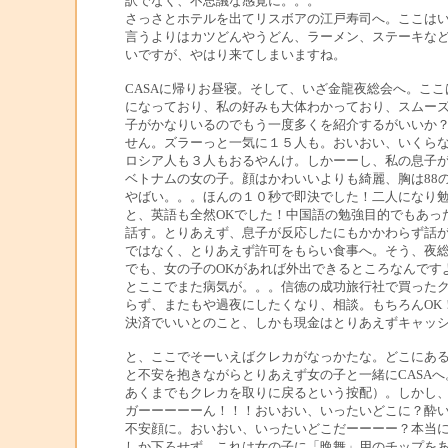
訳でなく、不思議な感覚に。。。
さっさとホテルを出てリスボアの江戸寿司へ。ここは
言うよりはカツどんやうどん、ラーメン、ステーキな
いですが、やはり来てしまいますね。
CASAに帰りお昼寝。そして、いざ金龍夜総会へ。ここ
になっており、私の好みも大体わかっており、スムー
子がかなりいるのでもう一度多くを紹介するがいいか
せん。ズラーっと一気に１５人も。おいおい、いくら
ロシア人も３人もおるやんけ。しかーーし、私の息子
ベトナムの女の子。顔はかわいいよりも綺麗、胸は88
やばい。。。ほんの１０秒で即決でした！二人になり
と、英語も全然OKでした！中国語の勉強目的でもあっ
話す。とりあえず、息子が反応したにもかかわらず話
ではなく、とりあえず許可をもらい食事へ。そう、夜
でも、女の子のOKがあれば外出できるところなんです
とここでまた病気が。。。信徳の成功旅行社で買った
らず、またもや過夜にしたくなり、相談。もちろんOK
決済でいいとのこと、しかも現金はとりあえずキャッ
と、ここでそーいえばクレカがなっかたな。どこにあ
と不安を抱きながらとりあえず女の子と一緒にCASA
あくまでもクレカを取りに戻るという按配）。しかし
ガーーーーーん！！！おいおい、いったいどこに？酔
不安顔に。おいおい、いったいどこだーーーー？本当に最
しか下ろせず。これは女の子に「晩舞」用のチップを