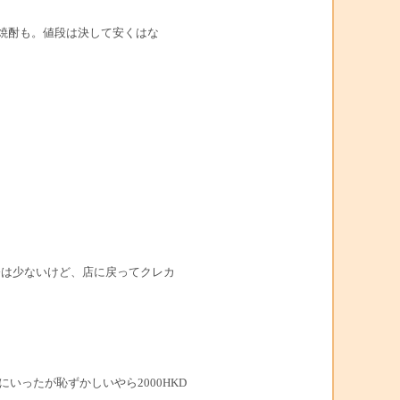
焼酎も。値段は決して安くはな
今は少ないけど、店に戻ってクレカ
ったが恥ずかしいやら2000HKD