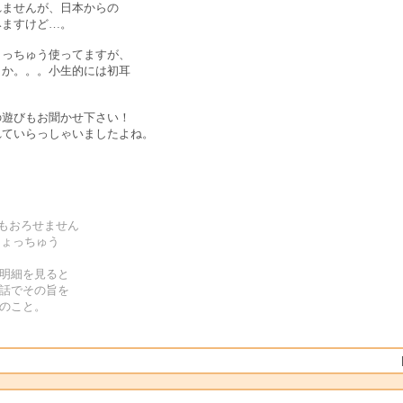
ませんが、日本からの
ますけど…。
っちゅう使ってますが、
か。。。小生的には初耳
遊びもお聞かせ下さい！
ていらっしゃいましたよね。
Dもおろせません
しょっちゅう
金明細を見ると
電話でその旨を
とのこと。