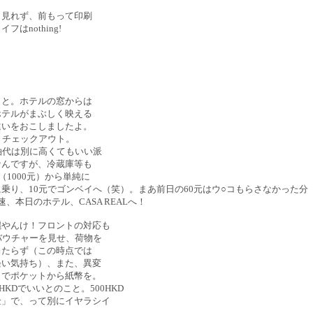
も見れず、前もって印刷
nothing!
）
、と。ホテルの窓からは
ホテルがまぶしく映える
違いをおこしましたよ。
りチェックアウト。
泊代は別に高くてもいい派
なんですが、冷蔵庫等も
（1000元）から単純に
乗り、10元でゴンベイへ（笑）。まあ前日の60元はウ○コもらさなかった分
本日のホテル、CASA REALへ！
麗やんけ！フロントの対応も
バウチャーを見せ、荷物を
当たらず（この時点では
軽い気持ち）、また、異変
？でポケットから紙幣を。
KDでいいとのこと。500HKD
現金」で、って別にイヤラシイ