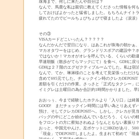
珠海まで、何しに来たんや自分は？
なんで、馬鹿な私は親切に教えてくださった情報を何
しておけばよかったと猛省しました。もちろんナイトライフは
疲れてたのでビールちょびちょびで寝ましたよ（涙涙
その③
VISAカードどこいったん？？？？？
なんだかんだで翌日になり、はあこれが珠海の朝かぁ
マカオタワーをはじめ、グランドリスボアの建設中？
ではないか！マカオがオレを呼んでいる、くらいの勘
早速朝飯（散歩がてらマックにて）を食べ、GDHに戻
GDHは２７階のエグゼクティブルームでした。私は宿
なんで、てか、琳淋様のことを考えて見栄張っただけ
含めて695元でした。チェックイン時のクレカDEPOSIT
差額を引くだけの作業。さっさと「正式なタクシー」に
イミグレは土曜日の為か合計約1時間かかりました。早速、
おおっぅ、今まで経験したホテルより「入り口」は綺
GOOD! まだチェックイン時間には早い為とりあえず
預け、そしてクレカDEPOSITへ。しかし、クレカが見
バッグの中にどこか紛れ込んでいるだろう、くらいの
をフロントの方に察知されぬようなんともない素振り
おっと、中国元やんけ。左ポケットにHKDがあり、500H
「現金」でDEPOSITしましたよ。生まれて初めて「