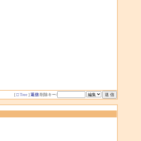
[
□ Tree
]
返信
削除キー/