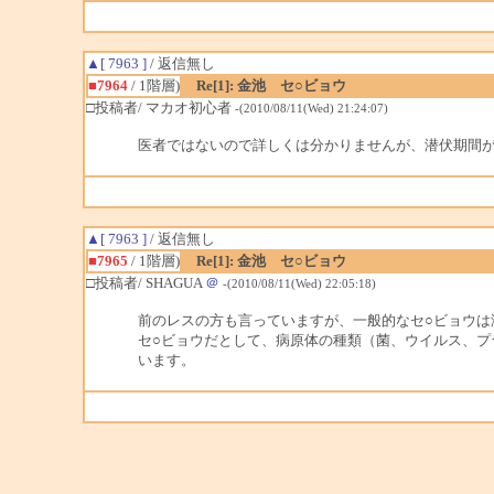
▲[ 7963 ]
/ 返信無し
■7964
/ 1階層)
Re[1]: 金池 セ○ビョウ
□投稿者/ マカオ初心者
-(2010/08/11(Wed) 21:24:07)
医者ではないので詳しくは分かりませんが、潜伏期間
▲[ 7963 ]
/ 返信無し
■7965
/ 1階層)
Re[1]: 金池 セ○ビョウ
□投稿者/ SHAGUA
＠
-(2010/08/11(Wed) 22:05:18)
前のレスの方も言っていますが、一般的なセ○ビョウは
セ○ビョウだとして、病原体の種類（菌、ウイルス、
います。