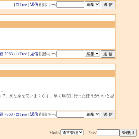
[
□ Tree
]
返信
削除キー/
親 7963
/
□ Tree
]
返信
削除キー/
よ。
ので、変な薬を使いまくらず、早く病院に行ったほうがいいと思
親 7963
/
□ Tree
]
返信
削除キー/
Mode/
Pass/