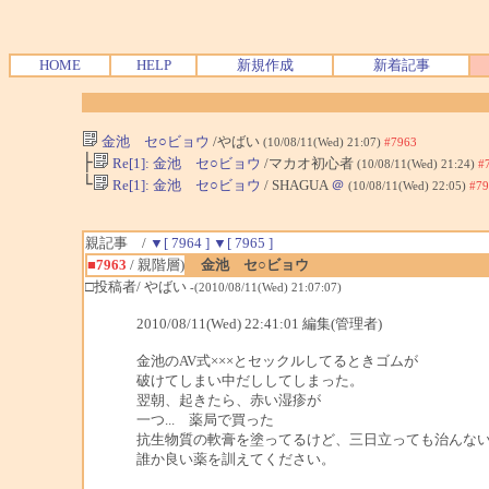
HOME
HELP
新規作成
新着記事
金池 セ○ビョウ
/やばい
(10/08/11(Wed) 21:07)
#7963
├
Re[1]: 金池 セ○ビョウ
/マカオ初心者
(10/08/11(Wed) 21:24)
#
└
Re[1]: 金池 セ○ビョウ
/ SHAGUA
＠
(10/08/11(Wed) 22:05)
#79
親記事 /
▼[ 7964 ]
▼[ 7965 ]
■7963
/ 親階層)
金池 セ○ビョウ
□投稿者/ やばい
-(2010/08/11(Wed) 21:07:07)
2010/08/11(Wed) 22:41:01 編集(管理者)
金池のAV式×××とセックルしてるときゴムが
破けてしまい中だししてしまった。
翌朝、起きたら、赤い湿疹が
一つ... 薬局で買った
抗生物質の軟膏を塗ってるけど、三日立っても治んな
誰か良い薬を訓えてください。