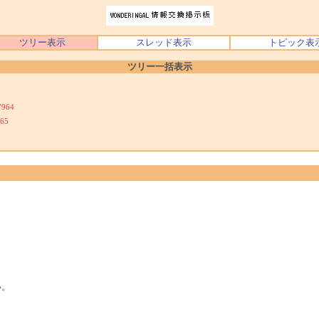
ツリー表示
スレッド表示
トピック表
ツリー一括表示
7964
65
い。