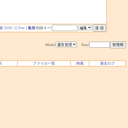
親 3556
/
□ Tree
]
返信
削除キー/
Mode/
Pass/
示
ファイル一覧
検索
過去ログ