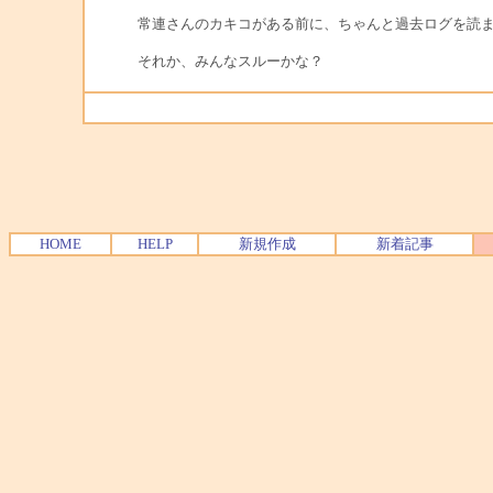
常連さんのカキコがある前に、ちゃんと過去ログを読
それか、みんなスルーかな？
HOME
HELP
新規作成
新着記事