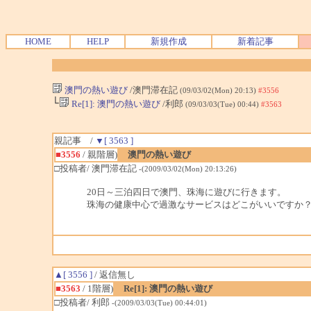
HOME
HELP
新規作成
新着記事
澳門の熱い遊び
/澳門滞在記
(09/03/02(Mon) 20:13)
#3556
└
Re[1]: 澳門の熱い遊び
/利郎
(09/03/03(Tue) 00:44)
#3563
親記事 /
▼[ 3563 ]
■3556
/ 親階層)
澳門の熱い遊び
□投稿者/ 澳門滞在記
-(2009/03/02(Mon) 20:13:26)
20日～三泊四日で澳門、珠海に遊びに行きます。
珠海の健康中心で過激なサービスはどこがいいですか
▲[ 3556 ]
/ 返信無し
■3563
/ 1階層)
Re[1]: 澳門の熱い遊び
□投稿者/ 利郎
-(2009/03/03(Tue) 00:44:01)