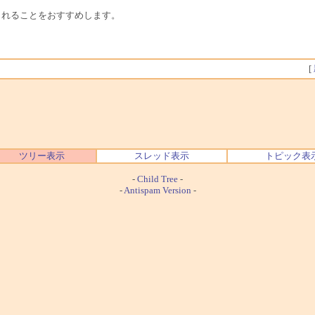
まれることをおすすめします。
[
ツリー表示
スレッド表示
トピック表
-
Child Tree
-
-
Antispam Version
-