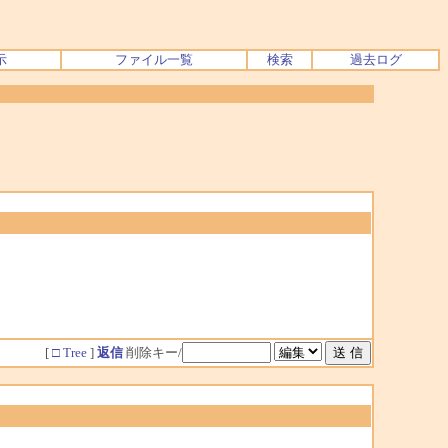
示
ファイル一覧
検索
過去ログ
[
□ Tree
]
返信
削除キー/