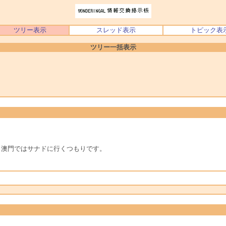
ツリー表示
スレッド表示
トピック表
ツリー一括表示
？澳門ではサナドに行くつもりです。