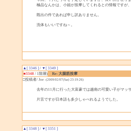
極品なんかは、小姐が按摩してくれるとの情報ですが
既出の件であれば申し訳ありません。
洗体もいいですね～。
▲[ 3346 ]
/
▼[ 3349 ]
■3348
/ 1階層)
Re: 大腿筋按摩
□投稿者/ Joe
-(2009/02/07(Sat) 23:19:26)
去年の11月に行った大富豪では越南の可愛い子がマッ
片言ですが日本語も多少しゃべれるようでした。
▲[ 3348 ]
/
▼[ 3351 ]