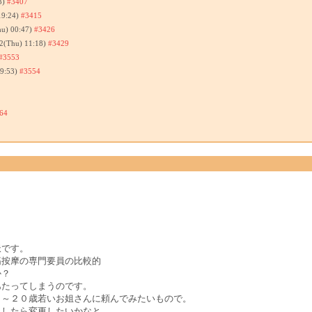
3)
#3407
19:24)
#3415
hu) 00:47)
#3426
12(Thu) 11:18)
#3429
#3553
19:53)
#3554
64
派です。
筋按摩の専門要員の比較的
か？
あたってしまうのです。
０～２０歳若いお姐さんに頼んでみたいもので。
ましたら変更したいかなと。