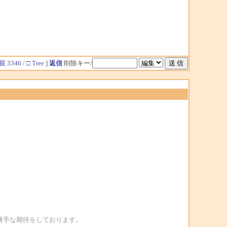
親 3346
/
□ Tree
]
返信
削除キー/
勝手な期待をしております。