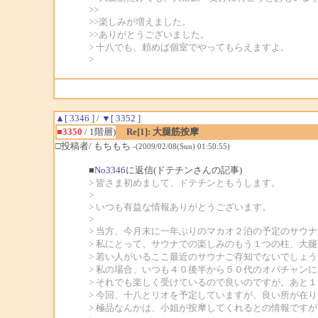
>>
>>楽しみが増えました。
>>ありがとうございました。
> 十八でも、頼めば個室でやってもらえますよ。
>
▲[ 3346 ]
/
▼[ 3352 ]
■3350
/ 1階層)
Re[1]: 大腿筋按摩
□投稿者/ もちもち
-(2009/02/08(Sun) 01:50:55)
■
No3346
に返信(ドテチンさんの記事)
> 皆さま初めまして、ドテチンともうします。
>
> いつも有益な情報ありがとうございます。
>
> 当方、今月末に一年ぶりのマカオ２泊の予定のサウ
> 私にとって、サウナでの楽しみのもう１つの柱、大
> 若い人がいるここ最近のサウナご存知でないでしょう
> 私の場合、いつも４０後半から５０代のオバチャン
> それでも楽しく受けているので良いのですが。あと
> 今回、十八とリオを予定していますが、良い所が在
> 極品なんかは、小姐が按摩してくれるとの情報です