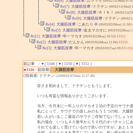
│ │ └
Re[6]: 大腿筋按摩
/ムラマサ
(09/02/11(Wed) 07:0
│ │ └
Re[7]: 大腿筋按摩
/ドテチン
(09/02/11(Wed) 
│ │ └
Re[8]: 大腿筋按摩
/ＲＩＫＩ
(09/02/12(T
│ │ └
Re[9]: 大腿筋按摩
/ドテチン
(09/02/
│ └
Re[4]: 大腿筋按摩
/こあたり
＠
(09/03/02(Mon) 11:50)
│ └
Re[5]: 大腿筋按摩
/金太マカオに
(09/03/02(Mon) 
└
Re[1]: 大腿筋按摩
/年一マカオ
(09/03/02(Mon) 10:53)
#3552
└
Re[2]: 大腿筋按摩
/だんかん
(09/03/02(Mon) 22:06)
#3559
└
Re[3]: 大腿筋按摩
/年一マカオ
(09/03/03(Tue) 09:57)
#35
親記事 /
▼[ 3348 ]
▼[ 3350 ]
▼[ 3552 ]
■3346
/ 親階層)
大腿筋按摩
□投稿者/ ドテチン
-(2009/02/07(Sat) 22:27:48)
皆さま初めまして、ドテチンともうします。
いつも有益な情報ありがとうございます。
当方、今月末に一年ぶりのマカオ２泊の予定のサウナ
私にとって、サウナでの楽しみのもう１つの柱、大腿
若い人がいるここ最近のサウナご存知でないでしょう
私の場合、いつも４０後半から５０代のオバチャンに
それでも楽しく受けているので良いのですが。あと１
今回、十八とリオを予定していますが、良い所が在り