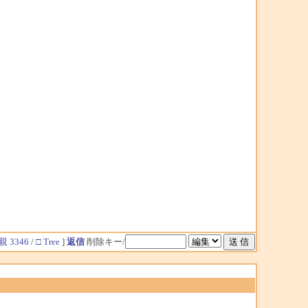
親 3346
/
□ Tree
]
返信
削除キー/