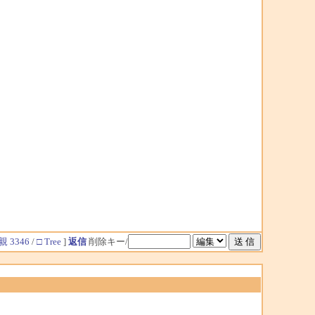
親 3346
/
□ Tree
]
返信
削除キー/