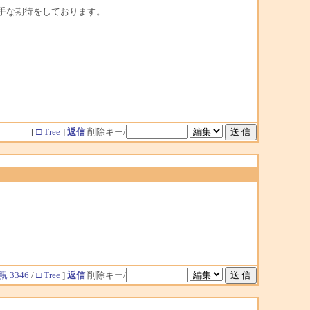
手な期待をしております。
[
□ Tree
]
返信
削除キー/
親 3346
/
□ Tree
]
返信
削除キー/