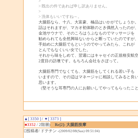
>
> 既出の件であれば申し訳ありません。
>
> 洗体もいいですね～。
大腿筋なら、十八、大富豪、極品はいかがでしょう
話はそれますが、マカオ初体験のとき偶然入ったのが
金池サウナで、そのころはうぶなものでマッサージを
勧められても全然興味ないからと断っていたのですが
手始めに大腿筋でもというのでやってみたら、これが
とんでもなくいい女でした。
それから味をしめて、翌週にはキャセイの正規格安航
2度目の訪墺です。もちろん会社をさぼって。
大腿筋専門でなくても、大腿筋をしてくれる若い子も
いますので、その辺はマネージャに相談してみると良
思います。
（堅そうな耳専門の人にお願いしてやってもらったこ
▲[ 3350 ]
/
▼[ 3373 ]
■3352
/ 2階層)
Re[2]: 大腿筋按摩
□投稿者/ ドテチン
-(2009/02/08(Sun) 09:51:04)