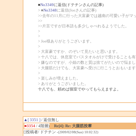
■
No3349
に返信(ドテチンさんの記事)
> ■
No3348
に返信(Joeさんの記事)
>>去年の11月に行った大富豪では越南の可愛い子がマ
>>
>>片言ですが日本語も多少しゃべれるようでした。
>
>
> Joe様ありがとうございます。
>
> 大富豪ですか、のぞいて見たいと思います。
> 十八では、休息室でバスタオルがけで受けることも
> 嫌なのですが、小姐の数と質は捨てがたいので悩ま
> 大腿筋だけでも、大富豪へ受けに行こうとおもいます
>
> 楽しみが増えました。
> ありがとうございました。
十八でも、頼めば個室でやってもらえますよ。
▲[ 3351 ]
/ 返信無し
■3354
/ 4階層)
Re[4]: Re: 大腿筋按摩
□投稿者/ ドテチン
-(2009/02/08(Sun) 10:02:32)