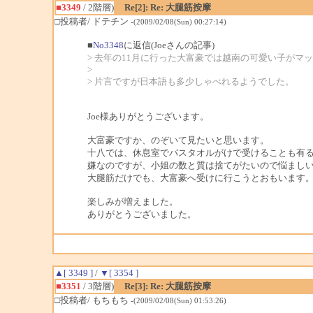
■3349
/ 2階層)
Re[2]: Re: 大腿筋按摩
□投稿者/ ドテチン
-(2009/02/08(Sun) 00:27:14)
■
No3348
に返信(Joeさんの記事)
> 去年の11月に行った大富豪では越南の可愛い子がマ
>
> 片言ですが日本語も多少しゃべれるようでした。
Joe様ありがとうございます。
大富豪ですか、のぞいて見たいと思います。
十八では、休息室でバスタオルがけで受けることも有
嫌なのですが、小姐の数と質は捨てがたいので悩まし
大腿筋だけでも、大富豪へ受けに行こうとおもいます
楽しみが増えました。
ありがとうございました。
▲[ 3349 ]
/
▼[ 3354 ]
■3351
/ 3階層)
Re[3]: Re: 大腿筋按摩
□投稿者/ もちもち
-(2009/02/08(Sun) 01:53:26)