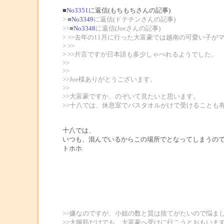
■
No3351
に返信(もちもちさんの記事)
> ■
No3349
に返信(ドテチンさんの記事)
>>■
No3348
に返信(Joeさんの記事)
> >>去年の11月に行った大富豪では越南の可愛い子
> >>
> >>片言ですが日本語も多少しゃべれるようでした。
>>
>>
>>Joe様ありがとうございます。
>>
>>大富豪ですか、のぞいて見たいと思います。
>>十八では、休息室でバスタオルがけで受けることも
十八では、
いつも、混んでいるからこの場所でとなってしまうの
トホホ
>>嫌なのですが、小姐の数と質は捨てがたいので悩ま
>>大腿筋だけでも、大富豪へ受けに行こうとおもいま