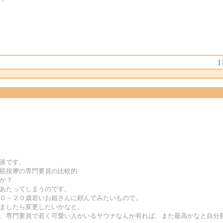
[
ナ派です。
腿筋按摩の専門要員の比較的
か？
にあたってしまうのです。
１０～２０歳若いお姐さんに頼んでみたいもので。
りましたら変更したいかなと。
が、専門要員で若く可愛い人がいるサウナなんか有れば、また最高かなと自分