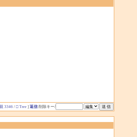
親 3346
/
□ Tree
]
返信
削除キー/