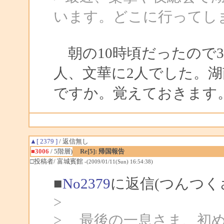
います。どこに行ってし
朝の10時頃だったので
人、文華に2人でした。
ですか。覚えておきます
▲[ 2379 ]
/ 返信無し
■3006
/ 5階層)
Re[5]: 帰国報告
□投稿者/ 富城賓館
-(2009/01/11(Sun) 16:54:38)
■
No2379
に返信(つんつく
>
> 最後の一息さま、初