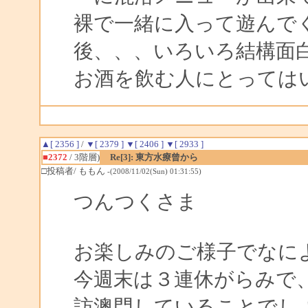
裸で一緒に入って遊んで
後、、、いろいろ結構面
お酒を飲む人にとっては
▲[ 2356 ]
/
▼[ 2379 ]
▼[ 2406 ]
▼[ 2933 ]
■2372
/ 3階層)
Re[3]: 東方水療曾から
□投稿者/ ももん
-(2008/11/02(Sun) 01:31:55)
つんつくさま
お楽しみのご様子でなに
今週末は３連休がらみで
訪澳門していることでしょ