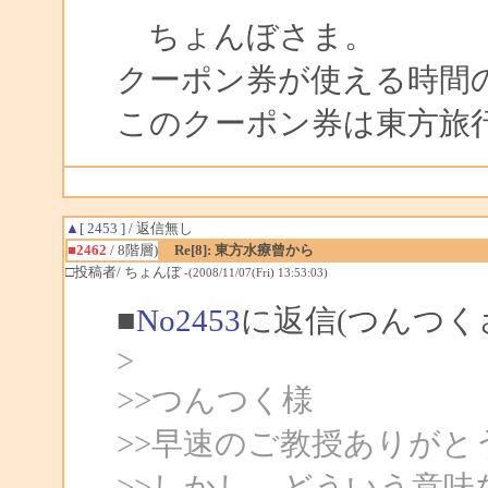
ちょんぼさま。
クーポン券が使える時間
このクーポン券は東方旅
▲[ 2453 ]
/ 返信無し
■2462
/ 8階層)
Re[8]: 東方水療曾から
□投稿者/ ちょんぼ
-(2008/11/07(Fri) 13:53:03)
■
No2453
に返信(つんつく
>
>>つんつく様
>>早速のご教授ありが
>>しかし、どういう意味