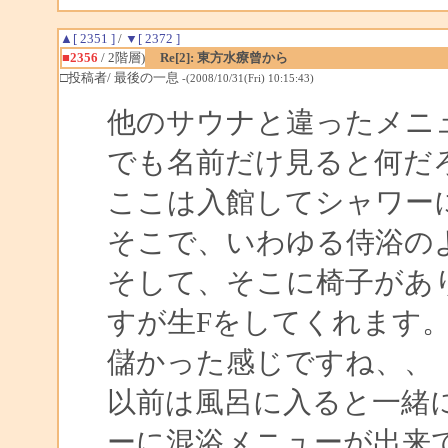
▲[ 2351 ]
/
▼[ 2372 ]
■2356
/ 2階層)
Re[2]: 東方水療曾から
□投稿者/ 最後の一息
-(2008/10/31(Fri) 10:15:43)
他のサウナと違ったメニ
でも名前だけ見ると何だ
ここは入館してシャワー
そこで、いわゆる侍浴の
そして、そこに椅子があり
すが生Fをしてくれます
儲かった感じですね、、
以前は風呂に入ると一緒
ーに混浴メニューが出来て、