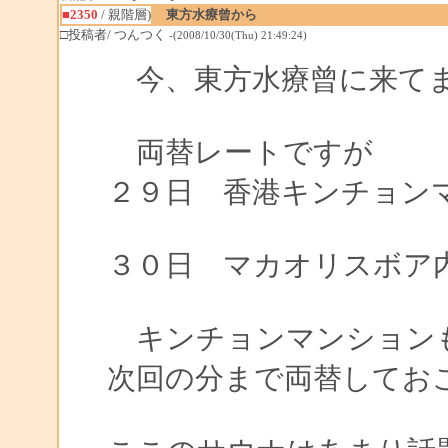
■2350
/ 親階層)
東方水療曾から
□投稿者/ つんつく
-(2008/10/30(Thu) 21:49:24)
今、東方水療曾に来て
両替レートですが
２９日 香港キンチョンマン
2F 0
３０日 マカオリスボア
キンチョンマンションも
次回の分まで両替してお