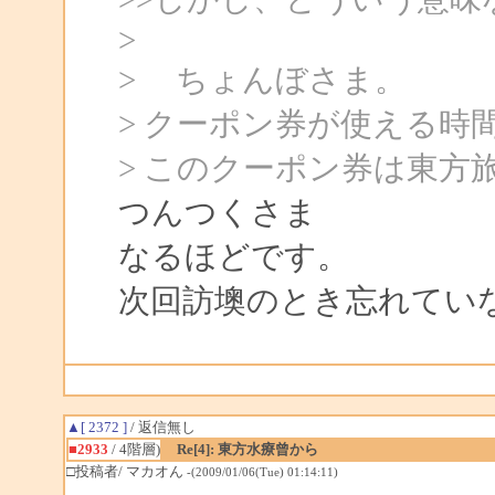
>
> ちょんぼさま。
> クーポン券が使える時
> このクーポン券は東方
つんつくさま
なるほどです。
次回訪墺のとき忘れてい
▲[ 2372 ]
/ 返信無し
■2933
/ 4階層)
Re[4]: 東方水療曾から
□投稿者/ マカオん
-(2009/01/06(Tue) 01:14:11)