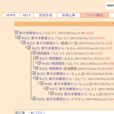
HOME
HELP
新規作成
新着記事
ツリー表示
東方水療曾から
/つんつく
(08/10/30(Thu) 21:49)
#2350
└
Re[1]: 東方水療曾から
/つんつく
(08/10/30(Thu) 22:11)
#2351
└
Re[2]: 東方水療曾から
/最後の一息
(08/10/31(Fri) 10:15)
#2356
└
Re[3]: 東方水療曾から
/ももん
(08/11/02(Sun) 01:31)
#2372
├
帰国報告
/つんつく
(08/11/03(Mon) 21:28)
#2379
│├
Re[5]: 帰国報告
/ももん
(08/11/04(Tue) 20:01)
#2395
││└
Re[6]: 帰国報告
/つんつく
(08/11/04(Tue) 22:00)
#24
│└
Re[5]: 帰国報告
/富城賓館
(09/01/11(Sun) 16:54)
#3006
├
Re[4]: 東方水療曾から
/ちょんぼ
(08/11/05(Wed) 00:09)
│└
Re[5]: 東方水療曾から
/つんつく
(08/11/06(Thu) 01:0
│ └
Re[6]: 東方水療曾から
/ちょんぼ
(08/11/06(Thu) 
│ └
Re[7]: 東方水療曾から
/つんつく
(08/11/06(Th
│ └
Re[8]: 東方水療曾から
/ちょんぼ
(08/11/0
└
Re[4]: 東方水療曾から
/マカオん
(09/01/06(Tue) 01:14)
親記事 /
▼[ 2351 ]