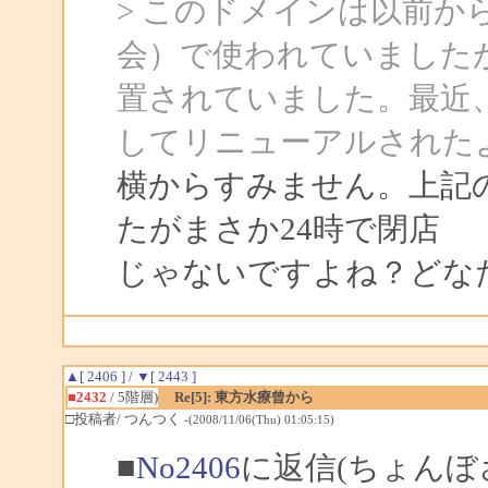
> このドメインは以前か
会）で使われていました
置されていました。最近
してリニューアルされた
横からすみません。上記の
たがまさか24時で閉店
じゃないですよね？どな
▲[ 2406 ]
/
▼[ 2443 ]
■2432
/ 5階層)
Re[5]: 東方水療曾から
□投稿者/ つんつく
-(2008/11/06(Thu) 01:05:15)
■
No2406
に返信(ちょんぼ