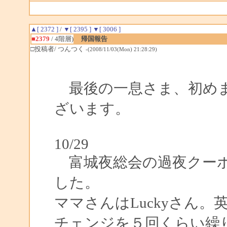
▲[ 2372 ]
/
▼[ 2395 ]
▼[ 3006 ]
■2379
/ 4階層)
帰国報告
□投稿者/ つんつく
-(2008/11/03(Mon) 21:28:29)
最後の一息さま、初めま
ざいます。
10/29
富城夜総会の過夜クーポ
した。
ママさんはLuckyさん
チェンジを５回くらい繰