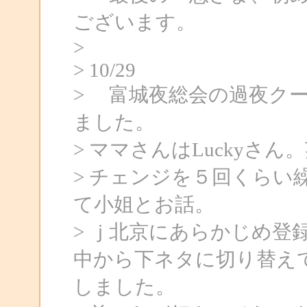
ございます。
>
> 10/29
> 富城夜総会の過夜ク
ました。
> ママさんはLuckyさ
> チェンジを５回くらい
て小姐とお話。
> ｊ北京にあらかじめ登
中から下ネタに切り替え
しました。