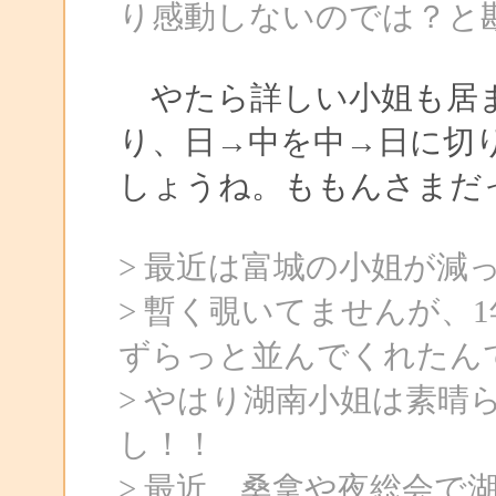
り感動しないのでは？と
やたら詳しい小姐も居ま
り、日→中を中→日に切
しょうね。ももんさまだ
> 最近は富城の小姐が減
> 暫く覗いてませんが、
ずらっと並んでくれたん
> やはり湖南小姐は素晴
し！！
> 最近、桑拿や夜総会で