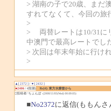
> 湖南の子で20歳、ま
すれてなくて、今回の旅
>
> 両替レートは10/31に
中澳門で最高レートでし
> 次回は年末年始に行け
>
▲[ 2372 ]
/
▼[ 2432 ]
■2406
/ 4階層)
Re[4]: 東方水療曾から
□投稿者/ ちょんぼ
-(2008/11/05(Wed) 00:09:05)
■
No2372
に返信(ももんさ