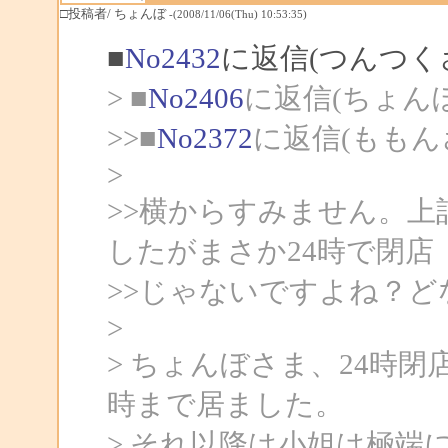
□投稿者/ ちょんぼ
-(2008/11/06(Thu) 10:53:35)
■
No2432
に返信(つんつく
> ■
No2406
に返信(ちょん
>>■
No2372
に返信(ももん
>
>>横からすみません。上記
したがまさか24時で閉店
>>じゃないですよね？
>
> ちょんぼさま、24時
時まで居ました。
> それ以降は小姐は極端