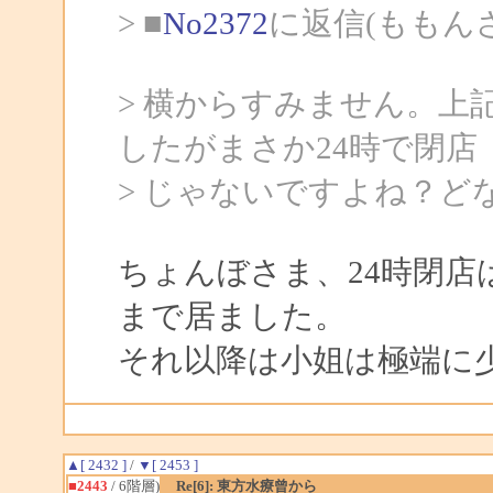
> ■
No2372
に返信(ももん
> 横からすみません。上記
したがまさか24時で閉店
> じゃないですよね？ど
ちょんぼさま、24時閉店
まで居ました。
それ以降は小姐は極端に
▲[ 2432 ]
/
▼[ 2453 ]
■2443
/ 6階層)
Re[6]: 東方水療曾から