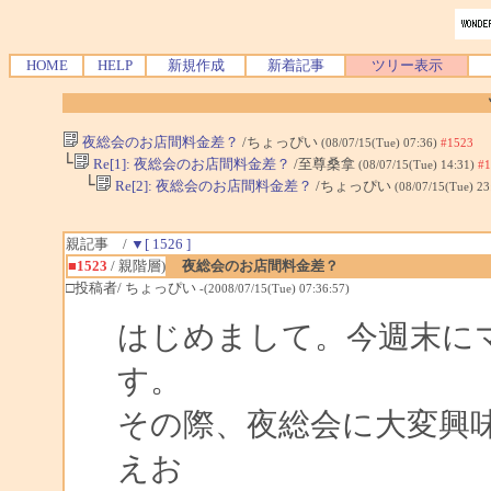
HOME
HELP
新規作成
新着記事
ツリー表示
夜総会のお店間料金差？
/ちょっぴい
(08/07/15(Tue) 07:36)
#1523
└
Re[1]: 夜総会のお店間料金差？
/至尊桑拿
(08/07/15(Tue) 14:31)
#1
└
Re[2]: 夜総会のお店間料金差？
/ちょっぴい
(08/07/15(Tue) 23
親記事 /
▼[ 1526 ]
■1523
/ 親階層)
夜総会のお店間料金差？
□投稿者/ ちょっぴい
-(2008/07/15(Tue) 07:36:57)
はじめまして。今週末に
す。
その際、夜総会に大変興
えお