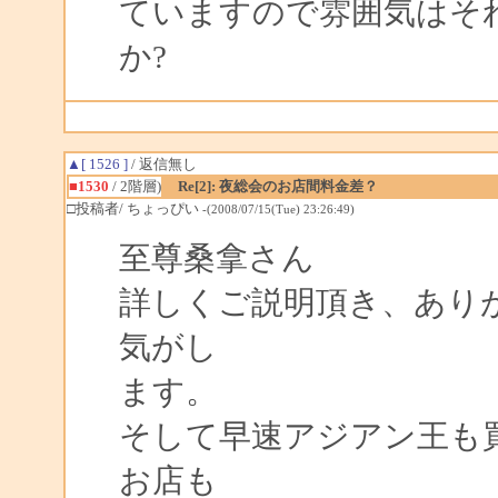
ていますので雰囲気はそ
か?
▲[ 1526 ]
/ 返信無し
■1530
/ 2階層)
Re[2]: 夜総会のお店間料金差？
□投稿者/ ちょっぴい
-(2008/07/15(Tue) 23:26:49)
至尊桑拿さん
詳しくご説明頂き、あり
気がし
ます。
そして早速アジアン王も
お店も