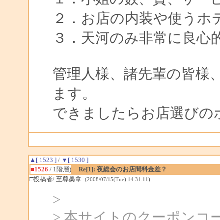
２．お店の内装や使うホ
３．天河のみ非常に良心的
管理人様、諸先輩の皆様
ます。
できましたらお店選びの
▲[ 1523 ]
/
▼[ 1530 ]
■1526
/ 1階層)
Re[1]: 夜総会のお店間料金差？
□投稿者/ 至尊桑拿
-(2008/07/15(Tue) 14:31:11)
>
> 本サイトのクーポンコ