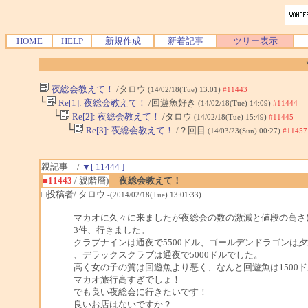
HOME
HELP
新規作成
新着記事
ツリー表示
夜総会教えて！
/タロウ
(14/02/18(Tue) 13:01)
#11443
└
Re[1]: 夜総会教えて！
/回遊魚好き
(14/02/18(Tue) 14:09)
#11444
└
Re[2]: 夜総会教えて！
/タロウ
(14/02/18(Tue) 15:49)
#11445
└
Re[3]: 夜総会教えて！
/？回目
(14/03/23(Sun) 00:27)
#11457
親記事 /
▼[ 11444 ]
■11443
/ 親階層)
夜総会教えて！
□投稿者/ タロウ
-(2014/02/18(Tue) 13:01:33)
マカオに久々に来ましたが夜総会の数の激減と値段の高さ
3件、行きました。
クラブナインは通夜で5500ドル、ゴールデンドラゴンは夕
、デラックスクラブは通夜で5000ドルでした。
高く女の子の質は回遊魚より悪く、なんと回遊魚は1500ド
マカオ旅行高すぎでしょ！
でも良い夜総会に行きたいです！
良いお店はないですか？