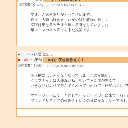
□投稿者/ タロウ
-(2014/02/18(Tue) 15:49:39)
早速、ご返事ありがとうございます。
昨日、大陸へ行きましたがやはり取締が厳しく
KTVは単なるカラオケ屋に変身をしていました。
早々、マカオへ戻って来た次第です！
▲[ 11445 ]
/ 返信無し
■11457
/ 3階層)
Re[3]: 夜総会教えて！
□投稿者/ ？回目
-(2014/03/23(Sun) 00:27:38)
個人的には天河がなくなってしまったのが痛い。
クラブナインは大盛況だね。空いてる部屋が無くて
いきなり顔見せで選んでくれっていわれて、結局パスして
マネージャー曰く、予約してハッピーアワーに来てくれと
フランドリスボアの夜総会もいつのまにかなくなってるし