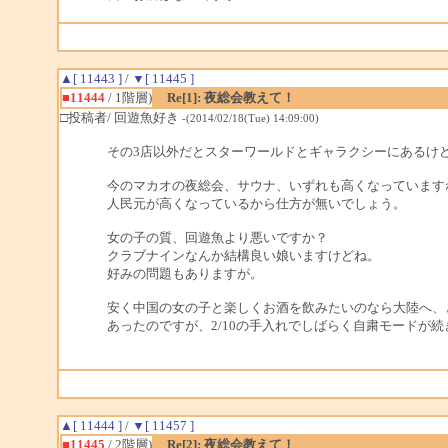
▲[ 11443 ]
/
▼[ 11445 ]
■11444
/ 1階層)
Re[1]: 夜総会教えて！
□投稿者/ 回遊魚好き
-(2014/02/18(Tue) 14:09:00)
その3店以外だとスターワールドとギャラクシーにあるけ
今のマカオの夜総会、サウナ、いずれも高くなっています
人民元が高くなっているから仕方が無いでしょう。
女の子の質、回遊魚より悪いですか？
クラブナインなんか結構良い娘いますけどね。
好みの問題もありますが。
安く中国の女の子と楽しくお酒を飲みたいのなら大陸へ、
あったのですが、2/10の手入れでしばらく自粛モードが
▲[ 11444 ]
/
▼[ 11457 ]
■11445
/ 2階層)
Re[2]: 夜総会教えて！