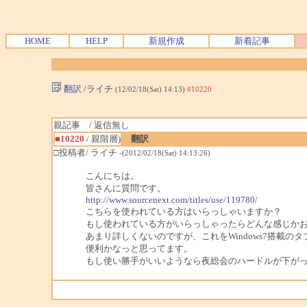
HOME
HELP
新規作成
新着記事
翻訳
/ライチ
(12/02/18(Sat) 14:13)
#10220
親記事 / 返信無し
■10220
/ 親階層)
翻訳
□投稿者/ ライチ
-(2012/02/18(Sat) 14:13:26)
こんにちは。
皆さんに質問です。
http://www.sourcenext.com/titles/use/119780/
こちらを使われている方はいらっしゃいますか？
もし使われている方がいらっしゃったらどんな感じかお伺
あまり詳しくないのですが、これをWindows7搭載の
便利かなっと思ってます。
もし使い勝手がいいようなら夜総会のハードルが下が