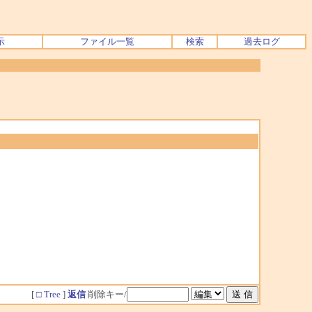
示
ファイル一覧
検索
過去ログ
[
□ Tree
]
返信
削除キー/