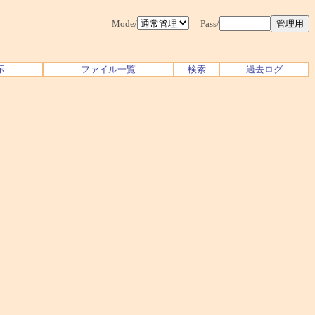
Mode/
Pass/
示
ファイル一覧
検索
過去ログ