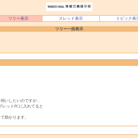
ツリー表示
スレッド表示
トピック表
ツリー一括表示
いしたいのですが...
タブレットPCに入れてると
って助かります。