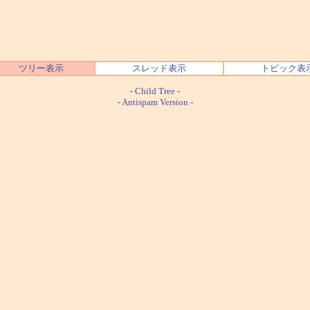
ツリー表示
スレッド表示
トピック表
-
Child Tree
-
-
Antispam Version
-