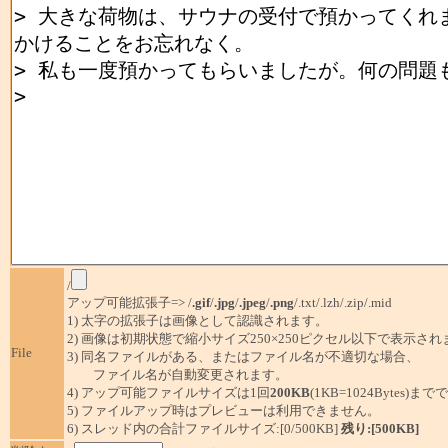
/
アップ可能拡張子=> /
.gif
/
.jpg
/
.jpeg
/
.png
/.txt/.lzh/.zip/.mid
1) 太字の拡張子は画像として認識されます。
2) 画像は初期状態で縮小サイズ250×250ピクセル以下で表示され
File
3) 同名ファイルがある、またはファイル名が不適切な場合、
ファイル名が自動変更されます。
4) アップ可能ファイルサイズは1回
200KB
(1KB=1024Bytes)ま
5) ファイルアップ時はプレビューは利用できません。
6) スレッド内の合計ファイルサイズ:[0/500KB]
残り:[500KB]