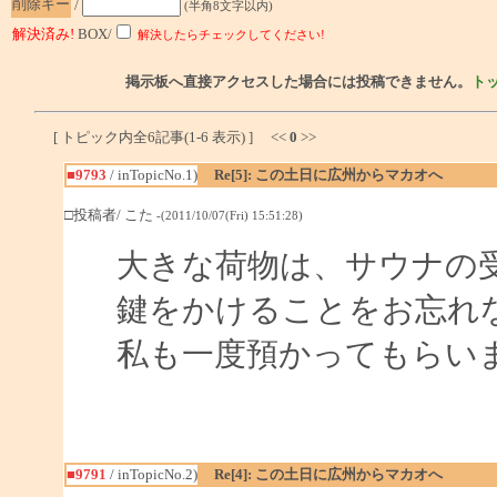
削除キー
/
(半角8文字以内)
解決済み!
BOX/
解決したらチェックしてください!
掲示板へ直接アクセスした場合には投稿できません。
ト
[ トピック内全6記事(1-6 表示) ] <<
0
>>
■9793
/ inTopicNo.1)
Re[5]: この土日に広州からマカオへ
□投稿者/ こた
-(2011/10/07(Fri) 15:51:28)
大きな荷物は、サウナの
鍵をかけることをお忘れ
私も一度預かってもらい
■9791
/ inTopicNo.2)
Re[4]: この土日に広州からマカオへ