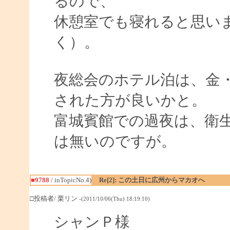
るので、
休憩室でも寝れると思い
く）。
夜総会のホテル泊は、金
された方が良いかと。
富城賓館での過夜は、衛
は無いのですが。
■9788
/ inTopicNo.4)
Re[2]: この土日に広州からマカオへ
□投稿者/ 栗リン
-(2011/10/06(Thu) 18:19:10)
シャンＰ様