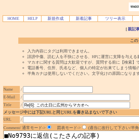
HOME
HELP
新規作成
新着記事
ツリー表示
[
親記
この
入力内容にタグは利用できません。
誹謗中傷、読む人を不快にさせる、HPに運営に支障を与える
マカオに関する質問は大歓迎ですが、質問する前に【検索】
電話番号、住所、氏名など、個人の特定が出来てしまう情報
半角カナは使用しないでください。文字化けの原因になりま
Name
/
E-Mail
/
Title
/
メッセージ中には下記URLと同じURLを書き込まないで下さい
URL
/
Comment/ 通常モード->
図表モード->
(適当に改行して下さい/半角1