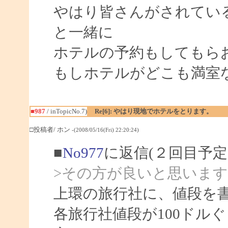
やはり皆さんがされてい
と一緒に
ホテルの予約もしてもら
もしホテルがどこも満室
■987
/ inTopicNo.7)
Re[6]: やはり現地でホテルをとります。
□投稿者/ ホン
-(2008/05/16(Fri) 22:20:24)
■
No977
に返信(２回目予定
>その方が良いと思いま
上環の旅行社に、値段を
各旅行社値段が100ドル