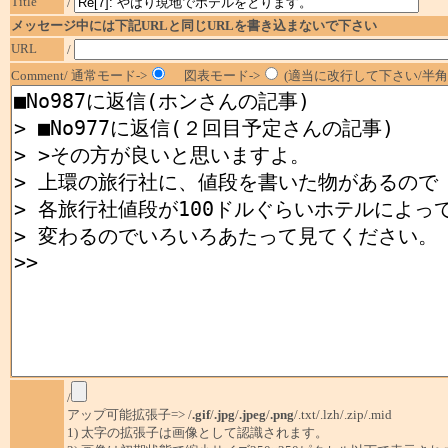
Title
/
メッセージ中には下記URLと同じURLを書き込まないで下さい
URL
/
Comment/ 通常モード->
図表モード->
(適当に改行して下さい/半角1
/
アップ可能拡張子=> /
.gif
/
.jpg
/
.jpeg
/
.png
/.txt/.lzh/.zip/.mid
1) 太字の拡張子は画像として認識されます。