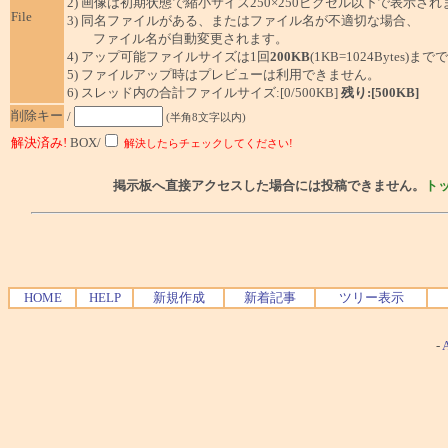
2) 画像は初期状態で縮小サイズ250×250ピクセル以下で表示され
File
3) 同名ファイルがある、またはファイル名が不適切な場合、
ファイル名が自動変更されます。
4) アップ可能ファイルサイズは1回
200KB
(1KB=1024Bytes)ま
5) ファイルアップ時はプレビューは利用できません。
6) スレッド内の合計ファイルサイズ:[0/500KB]
残り:[500KB]
削除キー
/
(半角8文字以内)
解決済み!
BOX/
解決したらチェックしてください!
掲示板へ直接アクセスした場合には投稿できません。
ト
HOME
HELP
新規作成
新着記事
ツリー表示
-
A