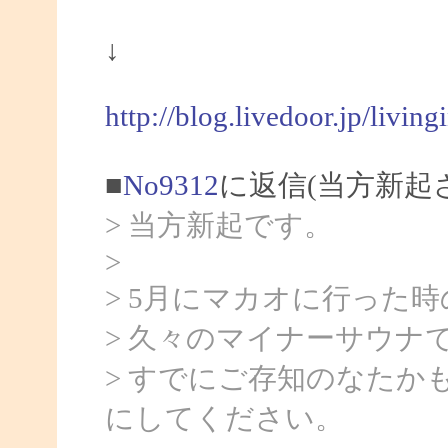
↓
http://blog.livedoor.jp/livin
■
No9312
に返信(当方新起
> 当方新起です。
>
> 5月にマカオに行った
> 久々のマイナーサウナ
> すでにご存知のなたか
にしてください。