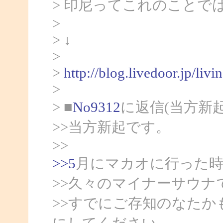
> 印尼ってこれのことで
>
> ↓
>
>
http://blog.livedoor.jp/liv
>
> ■
No9312
に返信(当方新
>>当方新起です。
>>
>>5
月にマカオに行った
>>久々のマイナーサウナ
>>すでにご存知のなた
にしてください。