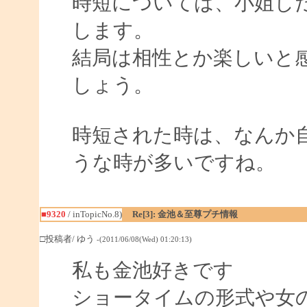
時短については、小姐し
します。
結局は相性とか楽しいと
しょう。
時短された時は、なんか
うな時が多いですね。
■9320
/ inTopicNo.8)
Re[3]: 金池＆至尊プチ情報
□投稿者/ ゆう
-(2011/06/08(Wed) 01:20:13)
私も金池好きです
ショータイムの形式や女