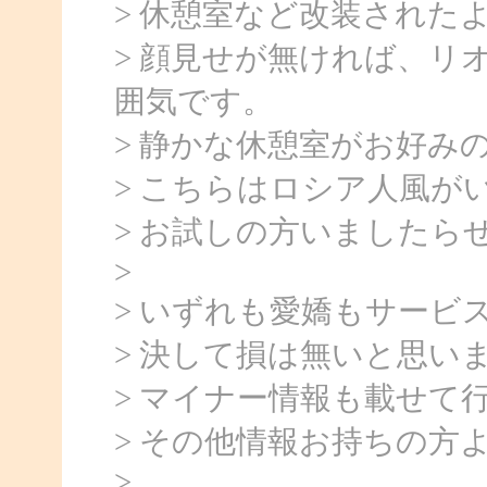
> 休憩室など改装された
> 顔見せが無ければ、リ
囲気です。
> 静かな休憩室がお好み
> こちらはロシア人風が
> お試しの方いましたら
>
> いずれも愛嬌もサービ
> 決して損は無いと思い
> マイナー情報も載せて
> その他情報お持ちの方
>