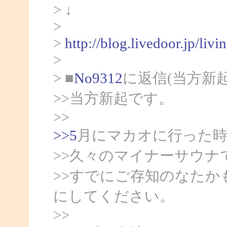
> ↓
>
>
http://blog.livedoor.jp/liv
>
> ■
No9312
に返信(当方新
>>当方新起です。
>>
>>5
月にマカオに行った
>>久々のマイナーサウナ
>>すでにご存知のなた
にしてください。
>>