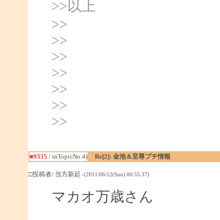
>>以上
>>
>>
>>
>>
>>
>>
>>
■9335
/ inTopicNo.4)
Re[2]: 金池＆至尊プチ情報
□投稿者/ 当方新起
-(2011/06/12(Sun) 00:55:37)
マカオ万歳さん