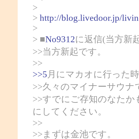
>
>
http://blog.livedoor.jp/liv
>
> ■
No9312
に返信(当方新
>>当方新起です。
>>
>>5
月にマカオに行った
>>久々のマイナーサウナ
>>すでにご存知のなた
にしてください。
>>
>>まずは金池です。