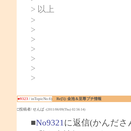
> 以上
>
>
>
>
>
>
>
■9323
/ inTopicNo.6)
Re[5]: 金池＆至尊プチ情報
□投稿者/ せんば
-(2011/06/09(Thu) 02:56:14)
■
No9321
に返信(かんださ