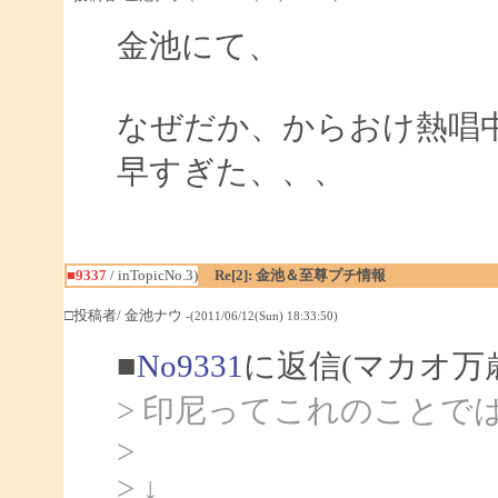
金池にて、
なぜだか、からおけ熱唱
早すぎた、、、
■9337
/ inTopicNo.3)
Re[2]: 金池＆至尊プチ情報
□投稿者/ 金池ナウ
-(2011/06/12(Sun) 18:33:50)
■
No9331
に返信(マカオ万
> 印尼ってこれのことで
>
> ↓