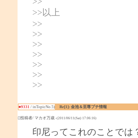
>>
>>以上
>>
>>
>>
>>
>>
>>
>>
■9331
/ inTopicNo.5)
Re[1]: 金池＆至尊プチ情報
□投稿者/ マカオ万歳
-(2011/06/11(Sat) 17:06:16)
印尼ってこれのことでは