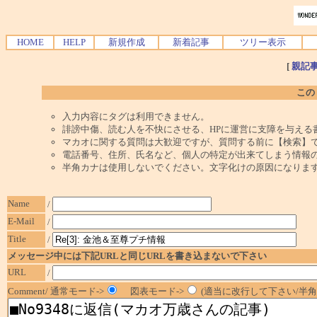
HOME
HELP
新規作成
新着記事
ツリー表示
[
親記
この
入力内容にタグは利用できません。
誹謗中傷、読む人を不快にさせる、HPに運営に支障を与える
マカオに関する質問は大歓迎ですが、質問する前に【検索】
電話番号、住所、氏名など、個人の特定が出来てしまう情報
半角カナは使用しないでください。文字化けの原因になりま
Name
/
E-Mail
/
Title
/
メッセージ中には下記URLと同じURLを書き込まないで下さい
URL
/
Comment/ 通常モード->
図表モード->
(適当に改行して下さい/半角1