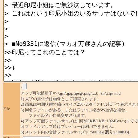
/
アップ可能拡張子=> /
.gif
/
.jpg
/
.jpeg
/
.png
/.txt/.lzh/.zip/.mid
1) 太字の拡張子は画像として認識されます。
2) 画像は初期状態で縮小サイズ250×250ピクセル以下で表示され
File
3) 同名ファイルがある、またはファイル名が不適切な場合、
ファイル名が自動変更されます。
4) アップ可能ファイルサイズは1回
200KB
(1KB=1024Bytes)ま
5) ファイルアップ時はプレビューは利用できません。
6) スレッド内の合計ファイルサイズ:[0/500KB]
残り:[500KB]