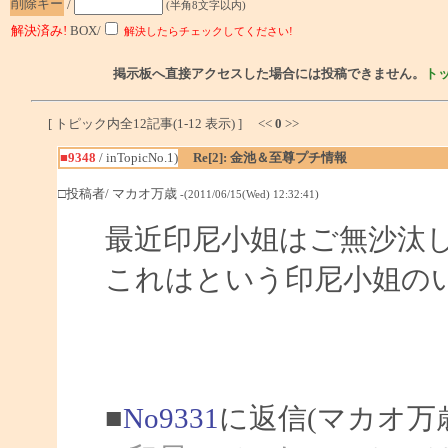
削除キー
/
(半角8文字以内)
解決済み!
BOX/
解決したらチェックしてください!
掲示板へ直接アクセスした場合には投稿できません。
ト
[ トピック内全12記事(1-12 表示) ] <<
0
>>
■9348
/ inTopicNo.1)
Re[2]: 金池＆至尊プチ情報
□投稿者/ マカオ万歳
-(2011/06/15(Wed) 12:32:41)
最近印尼小姐はご無沙汰
これはという印尼小姐の
■
No9331
に返信(マカオ万