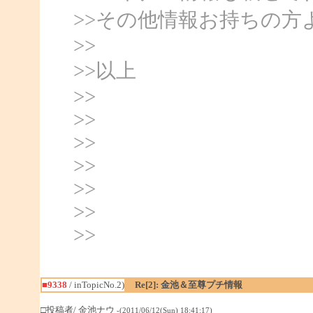
>>その他情報お持ちの方
>>
>>以上
>>
>>
>>
>>
>>
>>
>>
■9338
/ inTopicNo.2)
Re[2]: 金池＆至尊プチ情報
□投稿者/ 金池ナウ
-(2011/06/12(Sun) 18:41:17)