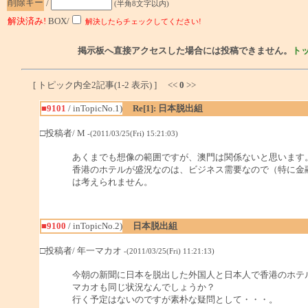
削除キー
/
(半角8文字以内)
解決済み!
BOX/
解決したらチェックしてください!
掲示板へ直接アクセスした場合には投稿できません。
ト
[ トピック内全2記事(1-2 表示) ] <<
0
>>
■9101
/ inTopicNo.1)
Re[1]: 日本脱出組
□投稿者/ M
-(2011/03/25(Fri) 15:21:03)
あくまでも想像の範囲ですが、澳門は関係ないと思います
香港のホテルが盛況なのは、ビジネス需要なので（特に金
は考えられません。
■9100
/ inTopicNo.2)
日本脱出組
□投稿者/ 年一マカオ
-(2011/03/25(Fri) 11:21:13)
今朝の新聞に日本を脱出した外国人と日本人で香港のホテ
マカオも同じ状況なんでしょうか？
行く予定はないのですが素朴な疑問として・・・。