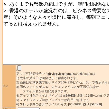
/
アップ可能拡張子=> /
.gif
/
.jpg
/
.jpeg
/
.png
/.txt/.lzh/.zip/.mid
1) 太字の拡張子は画像として認識されます。
2) 画像は初期状態で縮小サイズ250×250ピクセル以下で表示され
File
3) 同名ファイルがある、またはファイル名が不適切な場合、
ファイル名が自動変更されます。
4) アップ可能ファイルサイズは1回
200KB
(1KB=1024Bytes)ま
5) ファイルアップ時はプレビューは利用できません。
6) スレッド内の合計ファイルサイズ:[0/500KB]
残り:[500KB]