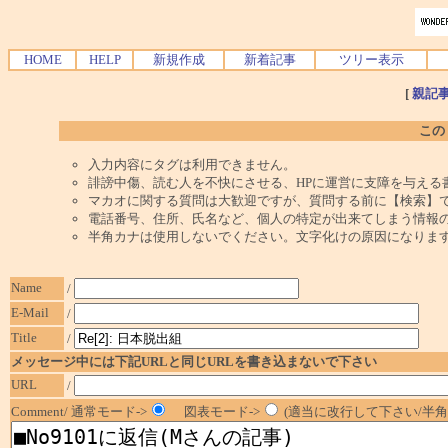
HOME
HELP
新規作成
新着記事
ツリー表示
[
親記
この
入力内容にタグは利用できません。
誹謗中傷、読む人を不快にさせる、HPに運営に支障を与える
マカオに関する質問は大歓迎ですが、質問する前に【検索】
電話番号、住所、氏名など、個人の特定が出来てしまう情報
半角カナは使用しないでください。文字化けの原因になりま
Name
/
E-Mail
/
Title
/
メッセージ中には下記URLと同じURLを書き込まないで下さい
URL
/
Comment/ 通常モード->
図表モード->
(適当に改行して下さい/半角1