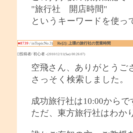
"旅行社 開店時間"
というキーワードを使っ
■8739
/ inTopicNo.3)
Re[2]: 上環の旅行社の営業時間
□投稿者/ 初心者
-(2010/12/11(Sat) 00:26:07)
空飛さん、ありがとうご
さっそく検索しました。
成功旅行社は10:00から
ただ、東方旅行社はわか