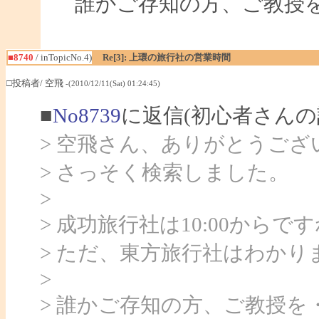
誰かご存知の方、ご教授
■8740
/ inTopicNo.4)
Re[3]: 上環の旅行社の営業時間
□投稿者/ 空飛
-(2010/12/11(Sat) 01:24:45)
■
No8739
に返信(初心者さんの
> 空飛さん、ありがとうござ
> さっそく検索しました。
>
> 成功旅行社は10:00からで
> ただ、東方旅行社はわかり
>
> 誰かご存知の方、ご教授を