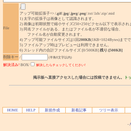
/
アップ可能拡張子=> /
.gif
/
.jpg
/
.jpeg
/
.png
/.txt/.lzh/.zip/.mid
1) 太字の拡張子は画像として認識されます。
2) 画像は初期状態で縮小サイズ250×250ピクセル以下で表示され
File
3) 同名ファイルがある、またはファイル名が不適切な場合、
ファイル名が自動変更されます。
4) アップ可能ファイルサイズは1回
200KB
(1KB=1024Bytes)ま
5) ファイルアップ時はプレビューは利用できません。
6) スレッド内の合計ファイルサイズ:[0/500KB]
残り:[500KB]
削除キー
/
(半角8文字以内)
解決済み!
BOX/
解決したらチェックしてください!
掲示板へ直接アクセスした場合には投稿できません。
ト
HOME
HELP
新規作成
新着記事
ツリー表示
-
A