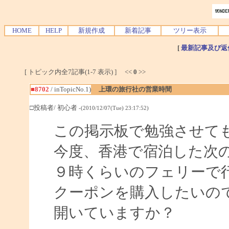
HOME
HELP
新規作成
新着記事
ツリー表示
[
最新記事及び返
[ トピック内全7記事(1-7 表示) ] <<
0
>>
■8702
/ inTopicNo.1)
上環の旅行社の営業時間
□投稿者/ 初心者
-(2010/12/07(Tue) 23:17:52)
この掲示板で勉強させて
今度、香港で宿泊した次
９時くらいのフェリーで
クーポンを購入したいの
開いていますか？