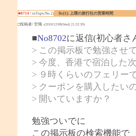
■8714
/ inTopicNo.2)
Re[1]: 上環の旅行社の営業時間
□投稿者/ 空飛
-(2010/12/08(Wed) 21:32:39)
■
No8702
に返信(初心者さ
> この掲示板で勉強させ
> 今度、香港で宿泊した
> ９時くらいのフェリー
> クーポンを購入したい
> 開いていますか？
勉強ついでに
この掲示板の検索機能で