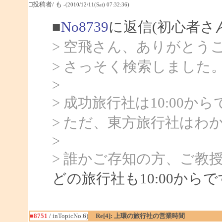
□投稿者/ も
-(2010/12/11(Sat) 07:32:36)
■
No8739
に返信(初心者さ
> 空飛さん、ありがとう
> さっそく検索しました
>
> 成功旅行社は10:00か
> ただ、東方旅行社はわ
>
> 誰かご存知の方、ご教
どの旅行社も10:00からで
■8751
/ inTopicNo.6)
Re[4]: 上環の旅行社の営業時間