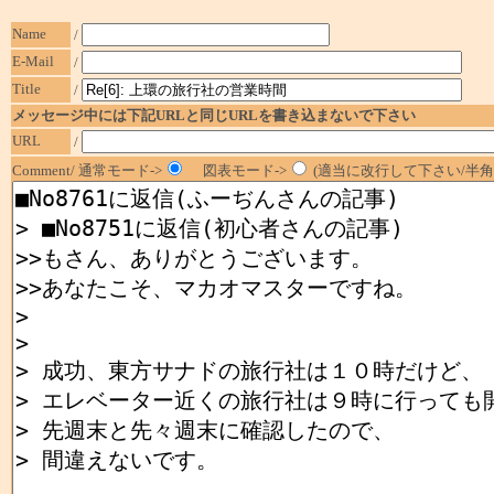
Name
/
E-Mail
/
Title
/
メッセージ中には下記URLと同じURLを書き込まないで下さい
URL
/
Comment/ 通常モード->
図表モード->
(適当に改行して下さい/半角1