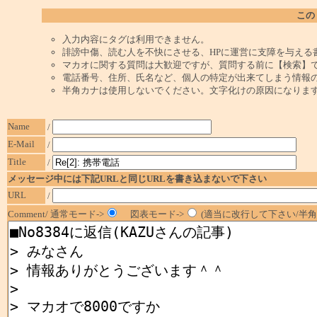
この
入力内容にタグは利用できません。
誹謗中傷、読む人を不快にさせる、HPに運営に支障を与える
マカオに関する質問は大歓迎ですが、質問する前に【検索】
電話番号、住所、氏名など、個人の特定が出来てしまう情報
半角カナは使用しないでください。文字化けの原因になりま
Name
/
E-Mail
/
Title
/
メッセージ中には下記URLと同じURLを書き込まないで下さい
URL
/
Comment/ 通常モード->
図表モード->
(適当に改行して下さい/半角1