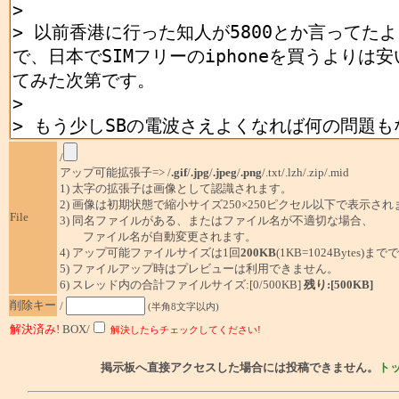
/
アップ可能拡張子=> /
.gif
/
.jpg
/
.jpeg
/
.png
/.txt/.lzh/.zip/.mid
1) 太字の拡張子は画像として認識されます。
2) 画像は初期状態で縮小サイズ250×250ピクセル以下で表示され
File
3) 同名ファイルがある、またはファイル名が不適切な場合、
ファイル名が自動変更されます。
4) アップ可能ファイルサイズは1回
200KB
(1KB=1024Bytes)ま
5) ファイルアップ時はプレビューは利用できません。
6) スレッド内の合計ファイルサイズ:[0/500KB]
残り:[500KB]
削除キー
/
(半角8文字以内)
解決済み!
BOX/
解決したらチェックしてください!
掲示板へ直接アクセスした場合には投稿できません。
ト