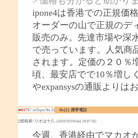
> 価格も分かると助かり
ipone4は香港での正規価
オーダーの山で正規のデ
販売のみ。先達市場や深
で売っています。人気商
されます。定価の２０％増
頃、最安店でで10％増し
やexpansysの通販より
■8375
/ inTopicNo.3)
Re[2]: 携帯電話
□投稿者/ リオは十八
-(2010/10/16(Sat) 18:07:56)
今週、香港経由でマカオ