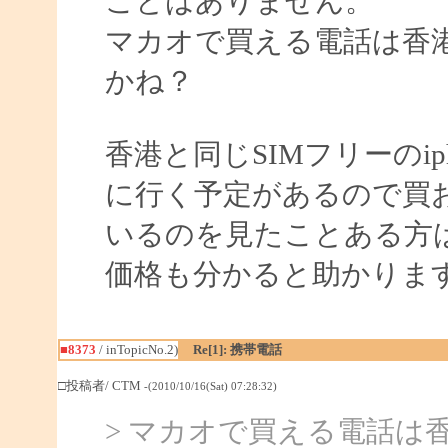
ことはありません。
マカオで買える電話は香港
かね？
香港と同じSIMフリーのi
に行く予定があるので買
いるのを見たことある方
価格も分かると助かりま
■8373
/ inTopicNo.2)
Re[1]: 携帯電話
□投稿者/ CTM
-(2010/10/16(Sat) 07:28:32)
> マカオで買える電話は