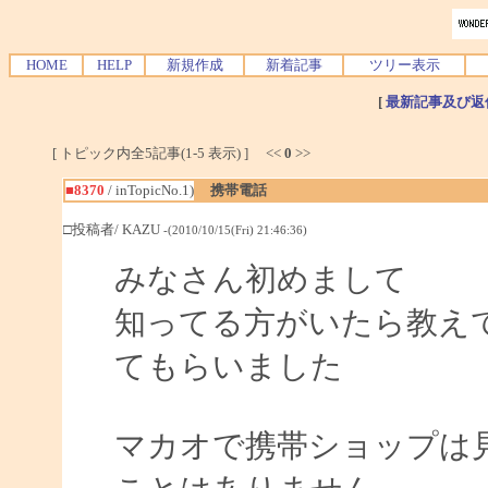
HOME
HELP
新規作成
新着記事
ツリー表示
[
最新記事及び返
[ トピック内全5記事(1-5 表示) ] <<
0
>>
■8370
/ inTopicNo.1)
携帯電話
□投稿者/ KAZU
-(2010/10/15(Fri) 21:46:36)
みなさん初めまして
知ってる方がいたら教え
てもらいました
マカオで携帯ショップは