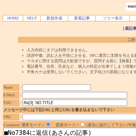
HOME
HELP
新規作成
新着記事
ツリー表示
[
親記
この
入力内容にタグは利用できません。
誹謗中傷、読む人を不快にさせる、HPに運営に支障を与える
マカオに関する質問は大歓迎ですが、質問する前に【検索】
電話番号、住所、氏名など、個人の特定が出来てしまう情報
半角カナは使用しないでください。文字化けの原因になりま
Name
/
E-Mail
/
Title
/
メッセージ中には下記URLと同じURLを書き込まないで下さい
URL
/
Comment/ 通常モード->
図表モード->
(適当に改行して下さい/半角1