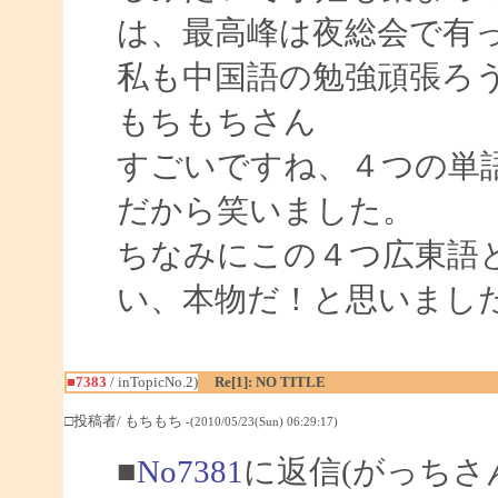
は、最高峰は夜総会で有
私も中国語の勉強頑張ろ
もちもちさん
すごいですね、４つの単
だから笑いました。
ちなみにこの４つ広東語
い、本物だ！と思いまし
■7383
/ inTopicNo.2)
Re[1]: NO TITLE
□投稿者/ もちもち
-(2010/05/23(Sun) 06:29:17)
■
No7381
に返信(がっちさ