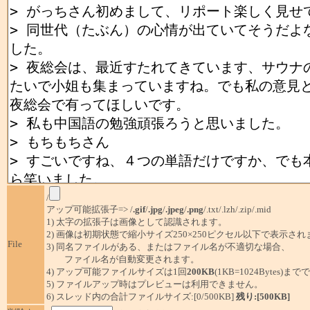
/
アップ可能拡張子=> /
.gif
/
.jpg
/
.jpeg
/
.png
/.txt/.lzh/.zip/.mid
1) 太字の拡張子は画像として認識されます。
2) 画像は初期状態で縮小サイズ250×250ピクセル以下で表示され
File
3) 同名ファイルがある、またはファイル名が不適切な場合、
ファイル名が自動変更されます。
4) アップ可能ファイルサイズは1回
200KB
(1KB=1024Bytes)ま
5) ファイルアップ時はプレビューは利用できません。
6) スレッド内の合計ファイルサイズ:[0/500KB]
残り:[500KB]