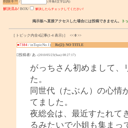
削除キー
/
(半角8文字以内)
解決済み!
BOX/
解決したらチェックしてください!
掲示板へ直接アクセスした場合には投稿できません。
ト
[ トピック内全4記事(1-4 表示) ] <<
0
>>
■7384
/ inTopicNo.1)
Re[2]: NO TITLE
□投稿者/ あ
-(2010/05/23(Sun) 08:27:17)
がっちさん初めまして、
た。
同世代（たぶん）の心情
てました。
夜総会は、最近すたれて
るみたいで小姐も集まっ