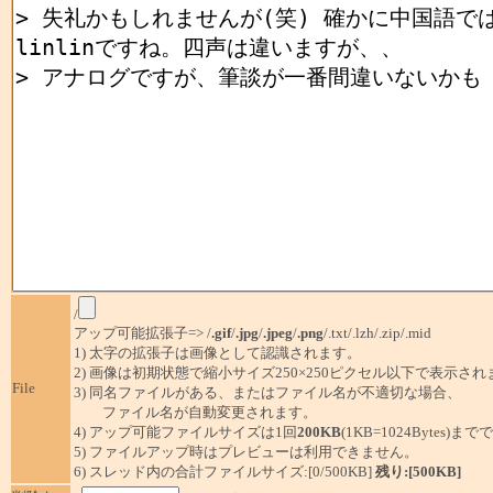
/
アップ可能拡張子=> /
.gif
/
.jpg
/
.jpeg
/
.png
/.txt/.lzh/.zip/.mid
1) 太字の拡張子は画像として認識されます。
2) 画像は初期状態で縮小サイズ250×250ピクセル以下で表示され
File
3) 同名ファイルがある、またはファイル名が不適切な場合、
ファイル名が自動変更されます。
4) アップ可能ファイルサイズは1回
200KB
(1KB=1024Bytes)ま
5) ファイルアップ時はプレビューは利用できません。
6) スレッド内の合計ファイルサイズ:[0/500KB]
残り:[500KB]