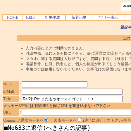
HOME
HELP
新規作成
新着記事
ツリー表示
[
親記
この
入力内容にタグは利用できません。
誹謗中傷、読む人を不快にさせる、HPに運営に支障を与える
マカオに関する質問は大歓迎ですが、質問する前に【検索】
電話番号、住所、氏名など、個人の特定が出来てしまう情報
半角カナは使用しないでください。文字化けの原因になりま
Name
/
E-Mail
/
Title
/
メッセージ中には下記URLと同じURLを書き込まないで下さい
URL
/
Comment/ 通常モード->
図表モード->
(適当に改行して下さい/半角1