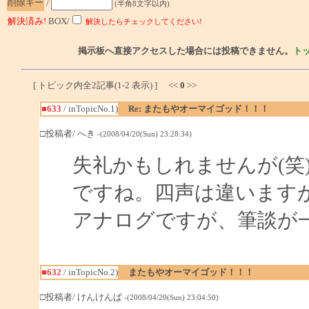
削除キー
/
(半角8文字以内)
解決済み!
BOX/
解決したらチェックしてください!
掲示板へ直接アクセスした場合には投稿できません。
ト
[ トピック内全2記事(1-2 表示) ] <<
0
>>
■633
/ inTopicNo.1)
Re: またもやオーマイゴッド！！！
□投稿者/ へき
-(2008/04/20(Sun) 23:28:34)
失礼かもしれませんが(笑) 
ですね。四声は違います
アナログですが、筆談が
■632
/ inTopicNo.2)
またもやオーマイゴッド！！！
□投稿者/ けんけんぱ
-(2008/04/20(Sun) 23:04:50)