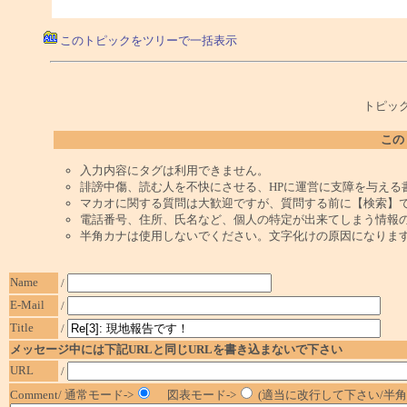
このトピックをツリーで一括表示
トピック
この
入力内容にタグは利用できません。
誹謗中傷、読む人を不快にさせる、HPに運営に支障を与える
マカオに関する質問は大歓迎ですが、質問する前に【検索】
電話番号、住所、氏名など、個人の特定が出来てしまう情報
半角カナは使用しないでください。文字化けの原因になりま
Name
/
E-Mail
/
Title
/
メッセージ中には下記URLと同じURLを書き込まないで下さい
URL
/
Comment/ 通常モード->
図表モード->
(適当に改行して下さい/半角1