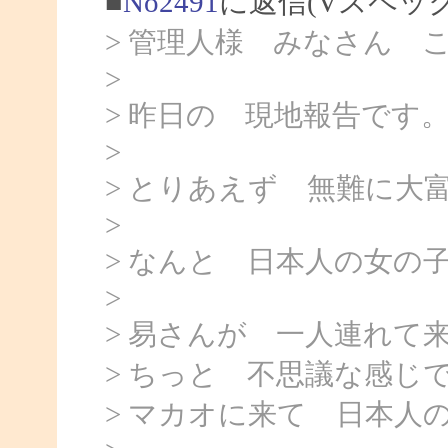
■
No2491
に返信(Vスペッ
> 管理人様 みなさん 
>
> 昨日の 現地報告です
>
> とりあえず 無難に大
>
> なんと 日本人の女の
>
> 易さんが 一人連れて
> ちっと 不思議な感じ
> マカオに来て 日本人