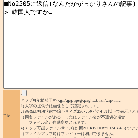
/
アップ可能拡張子=> /
.gif
/
.jpg
/
.jpeg
/
.png
/.txt/.lzh/.zip/.mid
1) 太字の拡張子は画像として認識されます。
2) 画像は初期状態で縮小サイズ250×250ピクセル以下で表示され
File
3) 同名ファイルがある、またはファイル名が不適切な場合、
ファイル名が自動変更されます。
4) アップ可能ファイルサイズは1回
200KB
(1KB=1024Bytes)ま
5) ファイルアップ時はプレビューは利用できません。