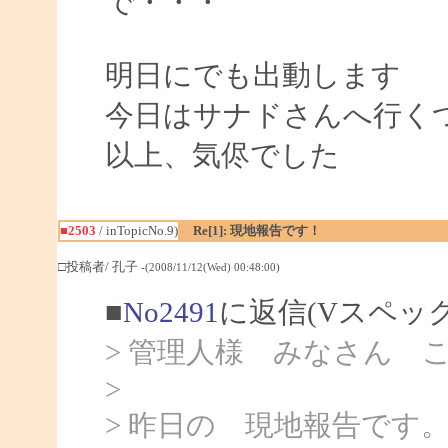
で・・・
明日にでも出動します
今日はサナドさんへ行く
以上、気侭でした
■2503
/ inTopicNo.9)
Re[1]: 現地報告です！
□投稿者/ 孔子
-(2008/11/12(Wed) 00:48:00)
■
No2491
に返信(Vスペッ
> 管理人様 みなさん 
>
> 昨日の 現地報告です