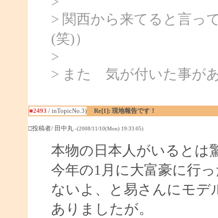
>
> 関西から来てると言っ
(笑)）
>
> また 気が付いた事が
■2493
/ inTopicNo.3)
Re[1]: 現地報告です！
□投稿者/ 田中丸
-(2008/11/10(Mon) 19:33:05)
本物の日本人がいるとは
今年の1月に大富豪に行
ないよ、と易さんにモデ
ありましたが。