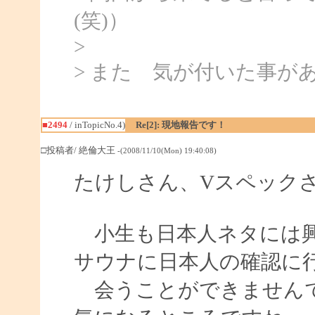
(笑)）
>
> また 気が付いた事が
■2494
/ inTopicNo.4)
Re[2]: 現地報告です！
□投稿者/ 絶倫大王
-(2008/11/10(Mon) 19:40:08)
たけしさん、Vスペック
小生も日本人ネタには興
サウナに日本人の確認に
会うことができませんで