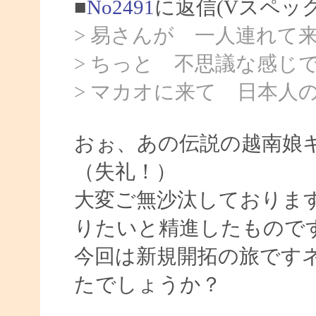
■
No2491
に返信(Vスペッ
> 易さんが 一人連れて
> ちっと 不思議な感じ
> マカオに来て 日本人
おぉ、あの伝説の越南娘
（失礼！）
大変ご無沙汰しておりま
りたいと精進したもので
今回は新規開拓の旅です
たでしょうか？