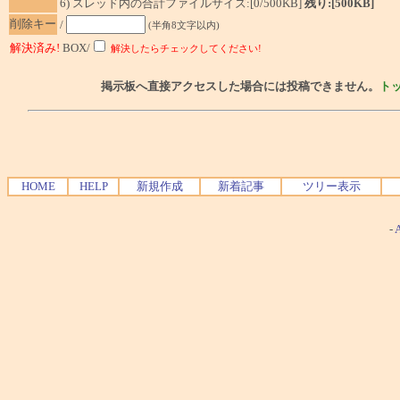
6) スレッド内の合計ファイルサイズ:[0/500KB]
残り:[500KB]
削除キー
/
(半角8文字以内)
解決済み!
BOX/
解決したらチェックしてください!
掲示板へ直接アクセスした場合には投稿できません。
ト
HOME
HELP
新規作成
新着記事
ツリー表示
-
A