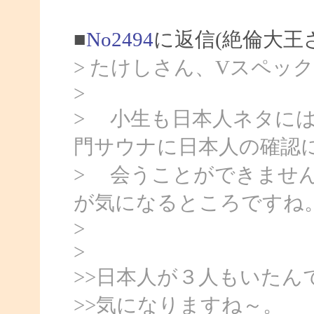
■
No2494
に返信(絶倫大王
> たけしさん、Vスペッ
>
> 小生も日本人ネタに
門サウナに日本人の確認
> 会うことができませ
が気になるところですね
>
>
>>日本人が３人もいたん
>>気になりますね～。