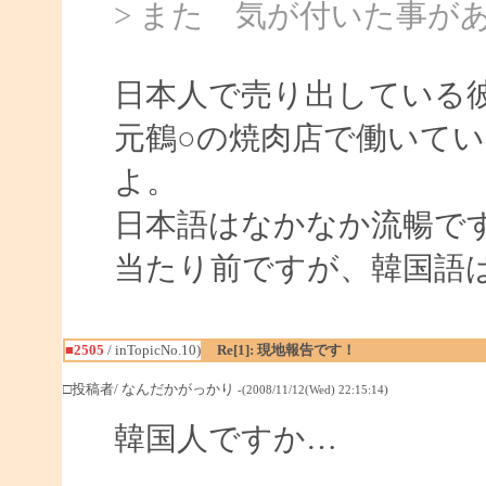
> また 気が付いた事が
日本人で売り出している
元鶴○の焼肉店で働いて
よ。
日本語はなかなか流暢で
当たり前ですが、韓国語
■2505
/ inTopicNo.10)
Re[1]: 現地報告です！
□投稿者/ なんだかがっかり
-(2008/11/12(Wed) 22:15:14)
韓国人ですか…