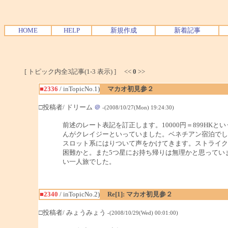
HOME
HELP
新規作成
新着記事
[ トピック内全3記事(1-3 表示) ] <<
0
>>
■2336
/ inTopicNo.1)
マカオ初見参２
□投稿者/ ドリーム
＠
-(2008/10/27(Mon) 19:24:30)
前述のレート表記を訂正します。10000円＝899H
んがクレイジーといっていました。ベネチアン宿泊でし
スロット系にはりついて声をかけてきます。ストライク
困難かと。また5つ星にお持ち帰りは無理かと思ってい
い一人旅でした。
■2340
/ inTopicNo.2)
Re[1]: マカオ初見参２
□投稿者/ みょうみょう
-(2008/10/29(Wed) 00:01:00)