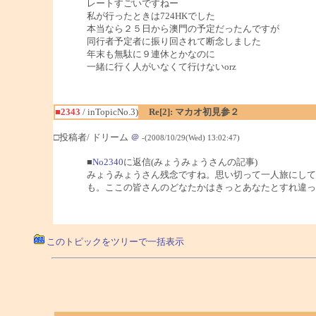
レートすごいですねー
私が行ったときは724HKでした
本当なら２５日から澳門の予定だったんですが
同行者予定者に振り回されて断念しました
年末も無駄に９連休とかなのに
一緒に行く人がいなくて行けないorz
■2343
/ inTopicNo.3)
Re[2]: マカオ初見参２
□投稿者/ ドリーム
＠
-(2008/10/29(Wed) 13:02:47)
■
No2340
に返信(みょうみょうさんの記事)
みょうみょうさん残念ですね。思い切って一人旅にして
も。ここの皆さんのどなたかはきっとあなたとすれ違っ
このトピックをツリーで一括表示