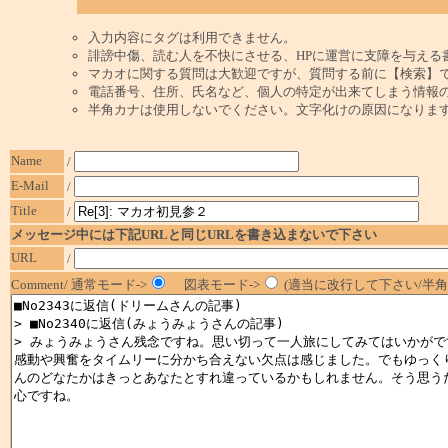
入力内容にタグは利用できません。
誹謗中傷、読む人を不快にさせる、HPに運営に支障を与える
マカオに関する質問は大歓迎ですが、質問する前に【検索】
電話番号、住所、氏名など、個人の特定が出来てしまう情報
半角カナは使用しないでください。文字化けの原因になりま
Name
/
E-Mail
/
Title
/
メッセージ中には下記URLと同じURLを書き込まないで下さい
URL
/
Comment/ 通常モード->
図表モード->
(適当に改行して下さい/半角1