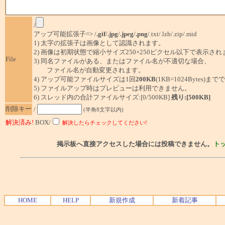
/
アップ可能拡張子=> /
.gif
/
.jpg
/
.jpeg
/
.png
/.txt/.lzh/.zip/.mid
1) 太字の拡張子は画像として認識されます。
2) 画像は初期状態で縮小サイズ250×250ピクセル以下で表示され
File
3) 同名ファイルがある、またはファイル名が不適切な場合、
ファイル名が自動変更されます。
4) アップ可能ファイルサイズは1回
200KB
(1KB=1024Bytes)ま
5) ファイルアップ時はプレビューは利用できません。
6) スレッド内の合計ファイルサイズ:[0/500KB]
残り:[500KB]
削除キー
/
(半角8文字以内)
解決済み!
BOX/
解決したらチェックしてください!
掲示板へ直接アクセスした場合には投稿できません。
ト
HOME
HELP
新規作成
新着記事