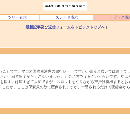
ツリー表示
スレッド表示
トピック表
[
最新記事及び返信フォームをトピックトップへ
]
Kということです。マカオ国際空港内の銀行レートですが、売りと買いでは違う
たが、回遊魚？がたくさんいました。カジノ内でうるさいくらいです。やはり
を探すには広すぎて大変ですが、スロットをやりながら声掛け待機するとお
ましたが、ここは保安員の数に圧倒されますが、一瞥されるだけで夜総会か