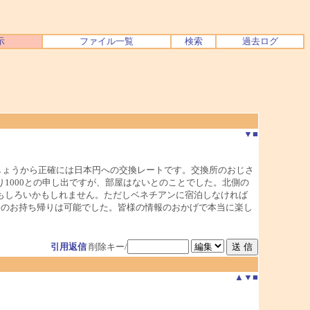
示
ファイル一覧
検索
過去ログ
▼
■
でしょうから正確には日本円への交換レートです。交換所のおじさ
1000との申し出ですが、部屋はないとのことでした。北側の
もしろいかもしれません。ただしベネチアンに宿泊しなければ
らのお持ち帰りは可能でした。皆様の情報のおかげで本当に楽し
引用返信
削除キー/
▲
▼
■