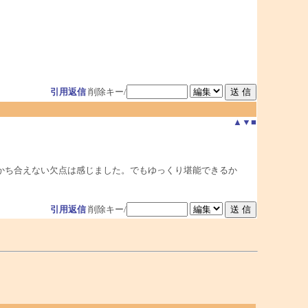
引用返信
削除キー/
▲
▼
■
かち合えない欠点は感じました。でもゆっくり堪能できるか
引用返信
削除キー/