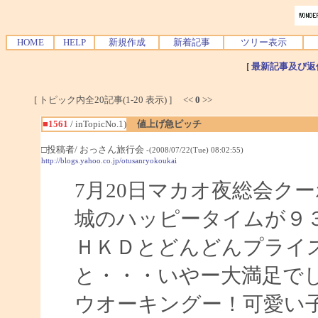
HOME
HELP
新規作成
新着記事
ツリー表示
[
最新記事及び返
[ トピック内全20記事(1-20 表示) ] <<
0
>>
■1561
/ inTopicNo.1)
値上げ急ピッチ
□投稿者/ おっさん旅行会
-(2008/07/22(Tue) 08:02:55)
http://blogs.yahoo.co.jp/otusanryokoukai
7月20日マカオ夜総会ク
城のハッピータイムが９
ＨＫＤとどんどんプライス
と・・・いやー大満足でし
ウオーキングー！可愛い