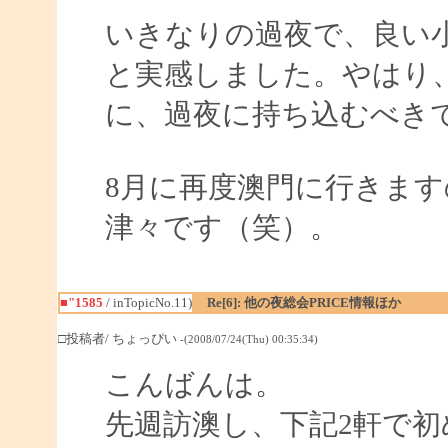
いきなりの過夜で、良い
と実感しました。やはり
に、過夜に持ち込むべき
8月に再度澳門に行きま
津々です（笑）。
■"1585
/ inTopicNo.11)
Re[6]: 他の夜総会PRICE情報ほか
□投稿者/ ちょっぴい
-(2008/07/24(Thu) 00:35:34)
こんばんは。
先週訪澳し、下記2軒で