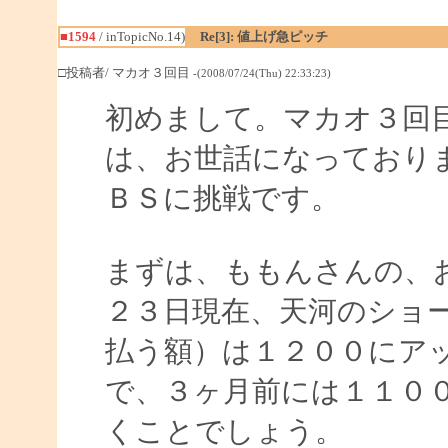
■1594
/ inTopicNo.14)
Re[3]: 値上げ急ピッチ
□投稿者/ マカオ３回目
-(2008/07/24(Thu) 22:33:23)
初めまして。マカオ３回
は、お世話になっており
ＢＳに挑戦です。
まずは、ももんさんの、
２３日現在、天河のショ
払う額）は１２００にア
で、３ヶ月前には１１０
くことでしょう。