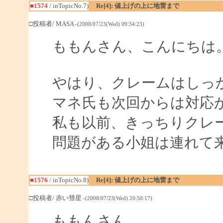
■1574
/ inTopicNo.7)
Re[4]: 値上げの上に地雷まで
□投稿者/ MASA
-(2008/07/23(Wed) 09:34:23)
ももんさん、こんにちは
やはり、クレームはしっ
マネ氏も次回からは対応
私も以前、きっちりクレ
問題がある小姐は連れて
■1576
/ inTopicNo.8)
Re[4]: 値上げの上に地雷まで
□投稿者/ 赤い彗星
-(2008/07/23(Wed) 20:50:17)
ももんさん