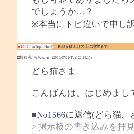
でしょうか…？
※本当にトピ違いで申し
■1567
/ inTopicNo.4)
Re[3]: 値上げの上に地雷まで
□投稿者/ ももん
＠
-(2008/07/22(Tue) 23:18:15)
どら猫さま
こんばんは。はじめまし
■
No1566
に返信(どら猫。
> 掲示板の書き込みを拝