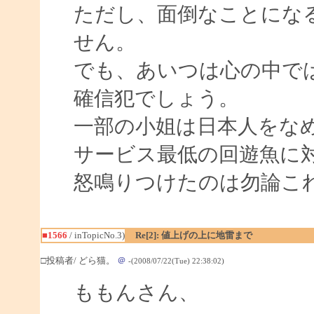
ただし、面倒なことにな
せん。
でも、あいつは心の中で
確信犯でしょう。
一部の小姐は日本人をな
サービス最低の回遊魚に
怒鳴りつけたのは勿論こ
■1566
/ inTopicNo.3)
Re[2]: 値上げの上に地雷まで
□投稿者/ どら猫。
＠
-(2008/07/22(Tue) 22:38:02)
ももんさん、