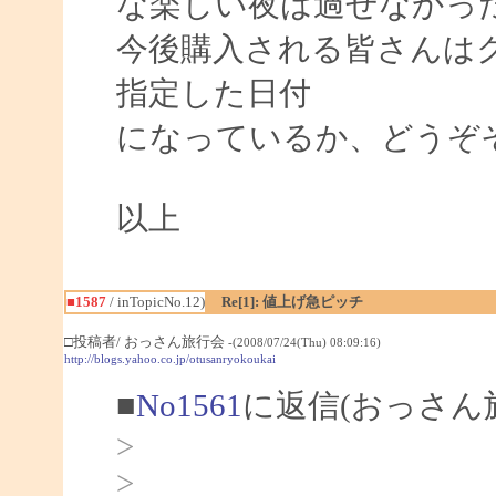
な楽しい夜は過せなかっ
今後購入される皆さんは
指定した日付
になっているか、どうぞ
以上
■1587
/ inTopicNo.12)
Re[1]: 値上げ急ピッチ
□投稿者/ おっさん旅行会
-(2008/07/24(Thu) 08:09:16)
http://blogs.yahoo.co.jp/otusanryokoukai
■
No1561
に返信(おっさん
>
>