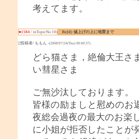
考えてます。
■1584
/ inTopicNo.10)
Re[4]: 値上げの上に地雷まで
□投稿者/ ももん
-(2008/07/24(Thu) 00:00:37)
どら猫さま，絶倫大王さま
い彗星さま
ご無沙汰しております。
皆様の励ましと慰めのお
夜総会過夜の最大のお楽
に小姐が拒否したことが