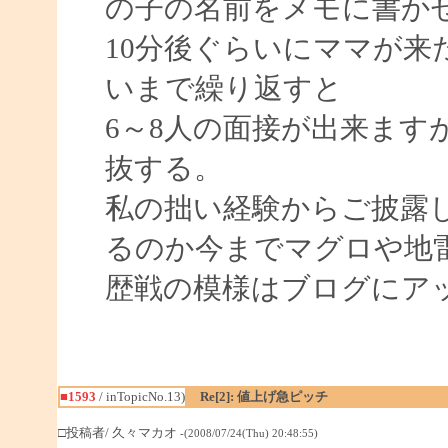
の子の名前をメモに書か
10分後ぐらいにママが
いまで繰り返すと
6～8人の面接が出来ます
抜する。
私の拙い経験からご披露
るのか今までマグロや地
歴戦の模様はブログにア
■1593
/ inTopicNo.13)
Re[2]: 値上げ急ピッチ
□投稿者/ 久々マカオ
-(2008/07/24(Thu) 20:48:55)