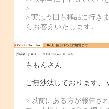
>
> 実は今回も極品に行き
らお答えいたします。
■1572
/ inTopicNo.6)
Re[4]: 値上げの上に地雷まで
□投稿者/ ｙａｓｕ
-(2008/07/23(Wed) 08:54:32)
ももんさん
ご無沙汰しております、
> 以前にある方が報告さ