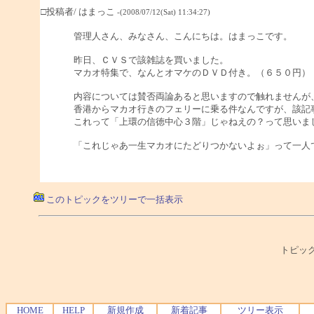
□投稿者/ はまっこ
-(2008/07/12(Sat) 11:34:27)
管理人さん、みなさん、こんにちは。はまっこです。
昨日、ＣＶＳで該雑誌を買いました。
マカオ特集で、なんとオマケのＤＶＤ付き。（６５０円）
内容については賛否両論あると思いますので触れませんが
香港からマカオ行きのフェリーに乗る件なんですが、該記
これって「上環の信徳中心３階」じゃねえの？って思いま
「これじゃあ一生マカオにたどりつかないよぉ」って一人
このトピックをツリーで一括表示
トピック
HOME
HELP
新規作成
新着記事
ツリー表示