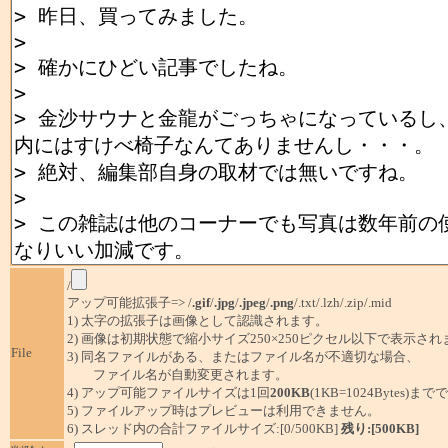
/
アップ可能拡張子=> /
.gif
/
.jpg
/
.jpeg
/
.png
/.txt/.lzh/.zip/.mid
1) 太字の拡張子は画像として認識されます。
2) 画像は初期状態で縮小サイズ250×250ピクセル以下で表示され
File
3) 同名ファイルがある、またはファイル名が不適切な場合、
ファイル名が自動変更されます。
4) アップ可能ファイルサイズは1回
200KB
(1KB=1024Bytes)ま
5) ファイルアップ時はプレビューは利用できません。
6) スレッド内の合計ファイルサイズ:[0/500KB]
残り:[500KB]