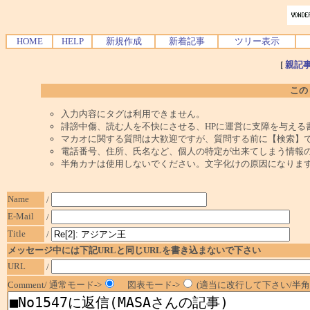
HOME
HELP
新規作成
新着記事
ツリー表示
[
親記
この
入力内容にタグは利用できません。
誹謗中傷、読む人を不快にさせる、HPに運営に支障を与える
マカオに関する質問は大歓迎ですが、質問する前に【検索】
電話番号、住所、氏名など、個人の特定が出来てしまう情報
半角カナは使用しないでください。文字化けの原因になりま
Name
/
E-Mail
/
Title
/
メッセージ中には下記URLと同じURLを書き込まないで下さい
URL
/
Comment/ 通常モード->
図表モード->
(適当に改行して下さい/半角1