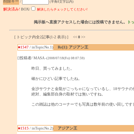
削除キー
/
(半角8文字以内)
解決済み!
BOX/
解決したらチェックしてください!
掲示板へ直接アクセスした場合には投稿できません。
ト
[ トピック内全2記事(1-2 表示) ] <<
0
>>
■1547
/ inTopicNo.1)
Re[1]: アジアン王
□投稿者/ MASA
-(2008/07/18(Fri) 08:07:59)
昨日、買ってみました。
確かにひどい記事でしたね。
金沙サウナと金龍がごっちゃになっているし、18サウナ
絶対、編集部自身の取材では無いですね。
この雑誌は他のコーナーでも写真は数年前の使い回しです
■1515
/ inTopicNo.2)
アジアン王