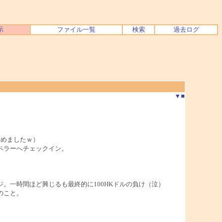
示
ファイル一覧
検索
過去ログ
▼
■
諦めましたｗ）
ペラーへチェックイン。
。一時間ほど興じるも最終的に100HKドルの負け（泣）
のこと。