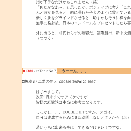
指が下手なだけかもしれません（笑）
「何だかなあ～」と思ったが、ポジティブに考え「これ
ふと彼女を見ると、雨に濡れた子犬のように震えている
優しく腰をグラインドさせると、恥ずかしそうに横を向
無事に発射後、日本のコンドームをプレゼントしたら喜
外に出ると、相変わらずの喧騒だ。福隆新街、新中央酒
（つづく）
■1380
/ inTopicNo.7)
うーーん。。。
□投稿者/ 二階の住人
-(2008/06/20(Fri) 20:46:39)
はじめまして。
次回9月末までオアズケですが
皆様の経験談は本当に参考になります。
しっかし、、、DOUBLE H.Tですか。スゴイ。
自分は達成するために６回訪問しないとダメかも（老）
若いうちに出来る事は できるだけヤレ！ですな。