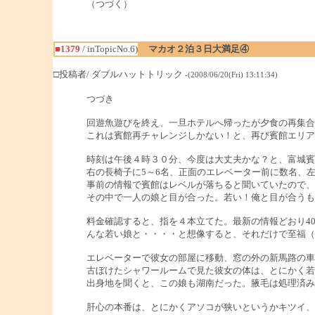
（つづく）
■1379
/ inTopicNo.6)
マカオ２泊３日大満足④
□投稿者/ ダブルハットトリック
-(2008/06/20(Fri) 13:11:34)
つづき
回遊魚遊びを終え、一旦ホテルへ帰ったが夕食の再集合
これは賓館再チャレンジしかない！と、再び賓館エリア
時刻は午後４時３０分、今度は大丈夫かな？と、富城賓
右の長椅子に5～6名、正面のエレベーター前に数名、
事前の情報で賓館はレベルが落ちると聞いていたので、
その中で一人の娘と目が合った。若い！俺と目が合うも
料金確認すると、指を４本立てた。最新の情報どおり40
んな若い娘と・・・・と想像すると、それだけで至福（
エレベーターで彼女の部屋に移動、窓の外の新馬路の車
古ぼけたシャワールームで見た彼女の体は、とにかく若
出身地を聞くと、この娘も湖南だった。腋毛は処理済み。
肝心の本番は、とにかくアソコが狭いというかキツイ、