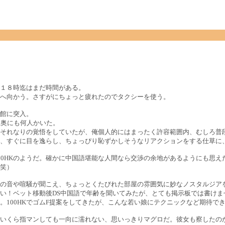
１８時迄はまだ時間がある。
へ向かう。さすがにちょっと疲れたのでタクシーを使う。
館に突入。
左奥にも何人かいた。
それなりの覚悟をしていたが、俺個人的にはまったく許容範囲内、むしろ普
、すぐに目を逸らし、ちょっぴり恥ずかしそうなリアクションをする仕草に
0HKのようだ。確かに中国語堪能な人間なら交渉の余地があるようにも思えた
笑）
の音や喧騒が聞こえ、ちょっとくたびれた部屋の雰囲気に妙なノスタルジア
い！ベット移動後DS中国語で年齢を聞いてみたが、とても掲示板では書けま
100HKでゴムF提案をしてきたが、こんな若い娘にテクニックなど期待で
いくら指マンしても一向に濡れない、思いっきりマグロだ。彼女も察したの