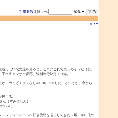
引用返信
削除キー/
▲
▼
■
段着っぽい彼女達を見ると、これはこれで楽しめそうだ（笑）
、下半身センサー反応、強制連行決定！（爆）
が、めんどくさくなり400HKでOKした。というか、今からこ
を感じる。
せん（すみません）
きずパス。
か、シャワールームへ行き股間を濡らしてきた（爆）単に俺の