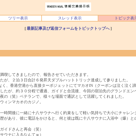
ツリー表示
スレッド表示
トピック表
[
最新記事及び返信フォームをトピックトップへ
]
満喫してきましたので、報告させていただきます。
たが、２泊３日合計６発昇天ダブルハットトリック達成して参りました。
はなく、香港空港から直接ターボジェットにてマカオIN（クーポンは泣く泣く
したが、約３０分程で通過、ガイドと合流後、今回の宿泊先のグランドエン
夜の（笑）ベテランで、様々な場面で通訳として活躍してくれました。
ウィンマカオのカジノ。
一時間後に一緒に十八サウナへ行く約束をして軽い気持ちで大小にチャレンジ
歴があり、彼に電話をかけると、何と彼は既に十八サウナに入浴中（爆）と
ガイドさんと再会（笑）
サウナに入るなんてｗ）