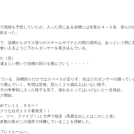
で混雑を予想していたが、入った所にある浴槽には先客が４～５名、傍らの
始まった。
て、浴槽からガラス張りのスチームサウナとの間の場所は、あっという間に
食い入るように下からダンサーを覗き込んでいる。
た（笑）
凄まじい勢いで浴槽の回りを囲んでいく・・・・・
超えている、浴槽回りだけではスペースが足りず、先ほどのダンサーの踊って
り囲んでいく。年増は皆無。恐らく２５歳以上はいない様子。
子の争奪戦に入った様子を見て、遅れをとってはいけないと一念発起。
ク開始。
めていくと、キター！
クリな台式１２５番発見！！
ン、ツー、ファイブ！｣と大声で指名（馬鹿丸出しとはこのこと笑）
多数の客がこの場所で待機していることを理解した。
プレイルームへ。