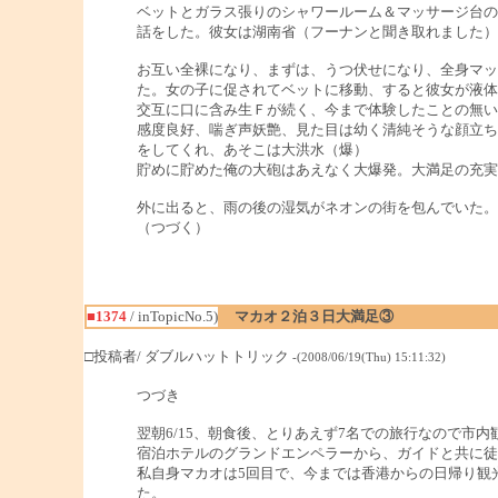
ベットとガラス張りのシャワールーム＆マッサージ台の
話をした。彼女は湖南省（フーナンと聞き取れました）
お互い全裸になり、まずは、うつ伏せになり、全身マッ
た。女の子に促されてベットに移動、すると彼女が液体
交互に口に含み生Ｆが続く、今まで体験したことの無い
感度良好、喘ぎ声妖艶、見た目は幼く清純そうな顔立ち
をしてくれ、あそこは大洪水（爆）
貯めに貯めた俺の大砲はあえなく大爆発。大満足の充実
外に出ると、雨の後の湿気がネオンの街を包んでいた。
（つづく）
■1374
/ inTopicNo.5)
マカオ２泊３日大満足③
□投稿者/ ダブルハットトリック
-(2008/06/19(Thu) 15:11:32)
つづき
翌朝6/15、朝食後、とりあえず7名での旅行なので市内
宿泊ホテルのグランドエンペラーから、ガイドと共に徒
私自身マカオは5回目で、今までは香港からの日帰り観
た。