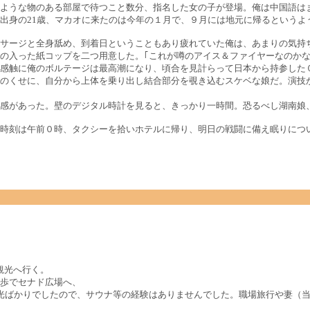
ような物のある部屋で待つこと数分、指名した女の子が登場。俺は中国語は
出身の21歳、マカオに来たのは今年の１月で、９月には地元に帰るというよ
サージと全身舐め、到着日ということもあり疲れていた俺は、あまりの気持
の入った紙コップを二つ用意した。｢これが噂のアイス＆ファイヤーなのかな
感触に俺のボルテージは最高潮になり、頃合を見計らって日本から持参した
のくせに、自分から上体を乗り出し結合部分を覗き込むスケベな娘だ。演技
感があった。壁のデジタル時計を見ると、きっかり一時間。恐るべし湖南娘
時刻は午前０時、タクシーを拾いホテルに帰り、明日の戦闘に備え眠りにつ
観光へ行く。
歩でセナド広場へ、
光ばかりでしたので、サウナ等の経験はありませんでした。職場旅行や妻（