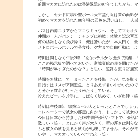
前回マカオに訪れたのは香港返還の97年でしたから、
しかし、セナド広場や聖ポール天主堂付近は昔の面影が
初めてマカオを訪れた88年頃の景色を思い出し、一人
バスは内港エリアからマコウミュウへ、そしてマカオタ
仲間の一人がバンジージャンプに挑戦！体験と記念写真＆D
何の躊躇もなく飛び降り、俺は驚いたが、本人曰く、最
メトロポールホテルで昼食後、夕方まで自由行動にしよ
時刻は間もなく午後2時、宿泊ホテルから徒歩で賓館エ
ここの掲示板で調べておいた、富城賓館の扉を開けたが
「時間が早すぎたのかな？」と思い、道路を渡り富麗賓
時間を無駄にしてしまったことを後悔したが、気を取り
目指すはリスボア回遊魚。とりあえず暑い中歩いたので
と分かる数名が行ったり来たりしている。
冷えたビールを片手に、しばらく眺めて、いざ出陣（笑
時刻は午後3時、総勢15～20人といったところでしょ
エレベーターで彼女の部屋に向かう、もしかして彼女の
今日は日本から持参したDS中国語会話ソフトで、会話
激しい（笑）、とにかく声が大きく、壁の厚さは判らな
ふと彼女の腋を見ると腋毛が処理してません。それが逆
いやー、マカオっていいですねえ（笑）