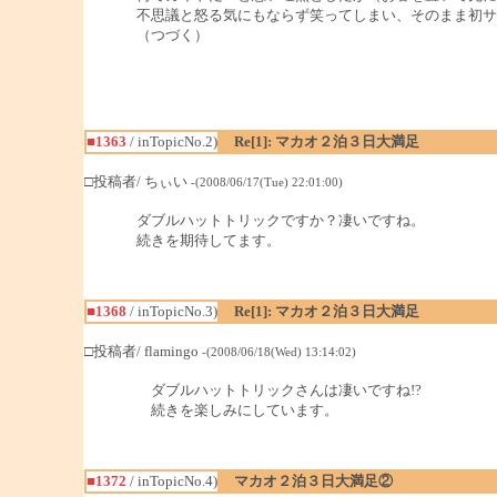
不思議と怒る気にもならず笑ってしまい、そのまま初サ
（つづく）
■1363
/ inTopicNo.2)
Re[1]: マカオ２泊３日大満足
□投稿者/ ちぃい
-(2008/06/17(Tue) 22:01:00)
ダブルハットトリックですか？凄いですね。
続きを期待してます。
■1368
/ inTopicNo.3)
Re[1]: マカオ２泊３日大満足
□投稿者/ flamingo
-(2008/06/18(Wed) 13:14:02)
ダブルハットトリックさんは凄いですね!?
続きを楽しみにしています。
■1372
/ inTopicNo.4)
マカオ２泊３日大満足②