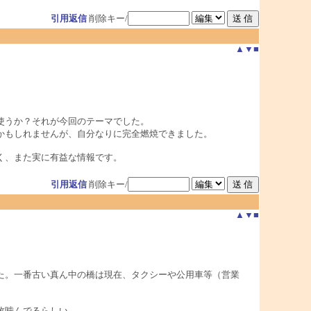
引用返信
削除キー/
▲
▼
■
使うか？それが今回のテーマでした。
かもしれませんが、自分なりに完全燃焼できました。
く、また実に有益な情報です。
引用返信
削除キー/
▲
▼
■
た。一番古い真ん中の橋は現在、タクシーや公用車等（営業
枚噛んでるらしい。