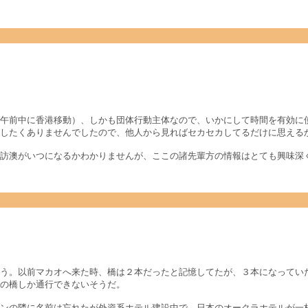
午前中に香港移動）、しかも団体行動主体なので、いかにして時間を有効に
したくありませんでしたので、他人から見ればセカセカしてるだけに思える
訪澳がいつになるかわかりませんが、ここの諸先輩方の情報はとても興味深
う。以前マカオへ来た時、橋は２本だったと記憶してたが、３本になってい
の橋しか通行できないそうだ。
ンの隣に名前は忘れたが外資系ホテル建設中で、日本のオークラホテルが一