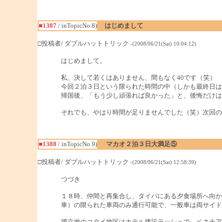
■1387
/ inTopicNo.8)
はじめまして
□投稿者/ ダブルハットトリック
-(2008/06/21(Sat) 10:04:12)
はじめまして。
私、決して若くはありません、間もなく40です（笑）
今回２泊３日という限られた時間の中（しかも最終日は
帰国後、「もう少し頑張れば良かった」と、後悔だけは
それでも、やはり時間が足りませんでした（笑）次回の
■1388
/ inTopicNo.9)
マカオ２泊３日大満足⑤
□投稿者/ ダブルハットトリック
-(2008/06/21(Sat) 12:58:39)
つづき
１８時、仲間と再集合し、タイパにある夕食場所へ向か
車）の限られた車両のみ通行可能で、一般車は両サイド
埋立地のコタイ地区はホテル建設ラッシュで、ベネチア