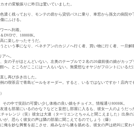
マカオの変貌振りに昨日は驚いていました。
色濃く残っており、モンテの砦から貸切バスに乗り、車窓から孫文の病院や
感傷にふける。
ワーへ到着。
VDで、1888HK。
高に楽しかったそうだ。
うという事になり、ベネチアンのカジノへ行く者、買い物に行く者、一旦解
リアへ。
、女の子がほとんどいない。左奥のテーブルで２名の20歳前後の娘がカップ
館へ。ところがここには一人もいない。無愛想なオヤジがフロントにいるだ
直し再び歩き出した。
例の喫茶店で青島ビールをオーダー。すると、いるではないですか！店内で
）
う。その中で笑顔の可愛い少し体格の良い娘をチョイス。情報通り800HK。
友達も部屋にいるのかな？などと妄想し部屋に入るも、彼女一人のようだった
にチャレンジ（笑）彼女は大連（ターリエンとちゃんと聞こえました）出身の
いが、恐らく彼女の声は隣の部屋に聞こえてるのでしょう（爆）
に俺を妙な興奮を起こさせ、絡みながら腋を舐める。彼女の声は絶叫に変わ