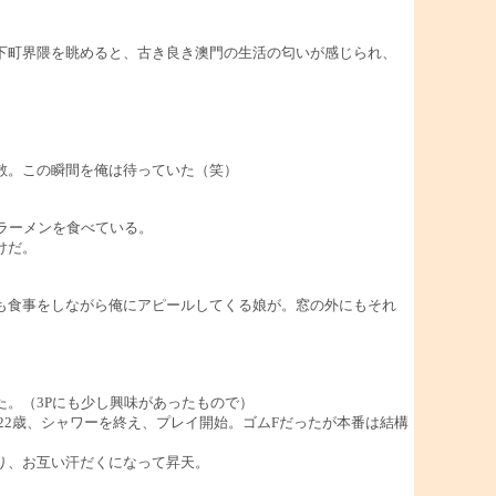
下町界隈を眺めると、古き良き澳門の生活の匂いが感じられ、
散。この瞬間を俺は待っていた（笑）
ラーメンを食べている。
けだ。
も食事をしながら俺にアピールしてくる娘が。窓の外にもそれ
。（3Pにも少し興味があったもので）
22歳、シャワーを終え、プレイ開始。ゴムFだったが本番は結構
り、お互い汗だくになって昇天。