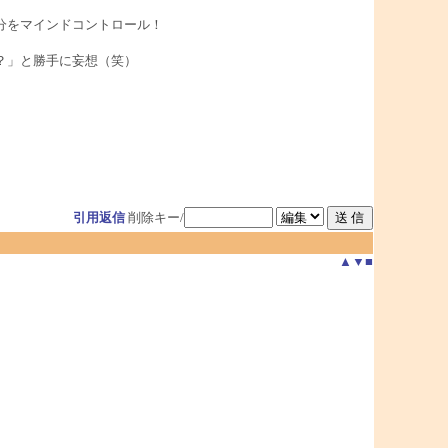
分をマインドコントロール！
？」と勝手に妄想（笑）
引用返信
削除キー/
▲
▼
■