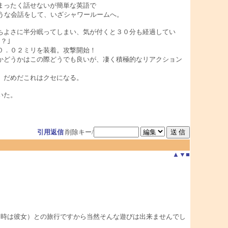
まったく話せないが簡単な英語で
うな会話をして、いざシャワールームへ。
ちよさに半分眠ってしまい、気が付くと３０分も経過してい
？｣
０．０２ミリを装着。攻撃開始！
かどうかはこの際どうでも良いが、凄く積極的なリアクション
、だめだこれはクセになる。
いた。
引用返信
削除キー/
▲
▼
■
当時は彼女）との旅行ですから当然そんな遊びは出来ませんでし