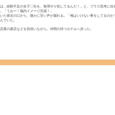
は、経験不足の女子〇生を、無理やり犯してるんだ！」と、プラス思考に自
。「うおー！脳内イメージ完成！」
いた彼女の口から、微かに甘い声が漏れる。「俺はいけない事をしてるのか
んでいた。
店裏の露店などを彷徨いながら、仲間の待つホテルへ戻った。