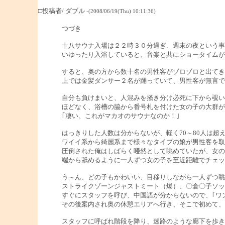
□投稿者/ ダブル
-(2008/06/19(Thu) 10:11:36)
つづき
十八サウナ入場は２２時３０分過ぎ、週末の夜という事
いゆったり入浴していると、音楽と共にショータイムが
すると、奥の方から数十名の男性客がゾロゾロと出てき
上では金髪ダンサー２名が踊っていて、男性客が無言で
自分も負けまいと、人混みを掻き分け必死に下から覗い
ほどなく、浴槽の脇から番号札を付けた女の子の大群が
｢凄い、これがマカオのサウナなのか！｣
はっきりした人数は分からないが、軽く70～80人は
ワイイ系から綺麗系まで様々なタイプの娘が男性客を取
圧倒された俺はしばらく唖然として眺めていたが、女の
端から舐めるように一人ずつ女の子を至近距離でチェッ
う～ん、どの子もかわいい、目移りしながら一人ずつ眺
ストライクゾーンジャストミート（爆）、〇倉〇子ソッ
すぐにスタッフを呼び、中国語が分からないので、｢ワ
その後案内され奥の休憩エリアへ行き、そこで初めて、
スタッフに呼ばれ階段を降り、迷路のような廊下を歩き