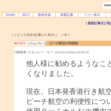
HOME
HELP
新規作成
新着記事
ツリー表示
[
最新記事及び返
[ トピック内全6記事(1-6 表示) ] <<
0
>>
■11025
/ inTopicNo.1)
ピーチ航空の利便性
□投稿者/ スタンレー・ピー
-(2013/01/14(Mon) 02:58:52)
他人様に勧めるようなこ
くなりました。
現在、日本発香港行き航
ピーチ航空の利便性につ