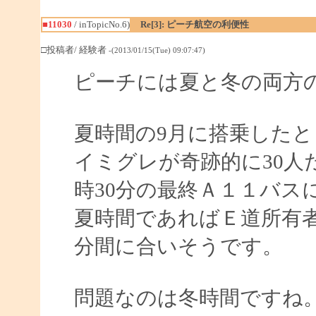
■11030
/ inTopicNo.6)
Re[3]: ピーチ航空の利便性
□投稿者/ 経験者
-(2013/01/15(Tue) 09:07:47)
ピーチには夏と冬の両方
夏時間の9月に搭乗したと
イミグレが奇跡的に30人
時30分の最終Ａ１１バス
夏時間であればＥ道所有者
分間に合いそうです。
問題なのは冬時間ですね