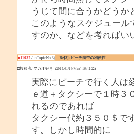
うじて間に合うかどうか
このようなスケジュール
すのか、などを考ればい
■11027
/ inTopicNo.3)
Re[2]: ピーチ航空の利便性
□投稿者/ マカオ好き
-(2013/01/14(Mon) 16:42:22)
実際にピーチで行く人は
ｅ道＋タクシーで１時３
れるのであれば
タクシー代約３５０＄で
す。しかし時間的に