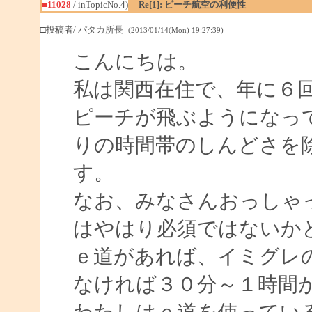
■11028
/ inTopicNo.4)
Re[1]: ピーチ航空の利便性
□投稿者/ パタカ所長
-(2013/01/14(Mon) 19:27:39)
こんにちは。
私は関西在住で、年に６
ピーチが飛ぶようになっ
りの時間帯のしんどさを
す。
なお、みなさんおっしゃ
はやはり必須ではないか
ｅ道があれば、イミグレ
なければ３０分～１時間
わたしはｅ道を使ってい