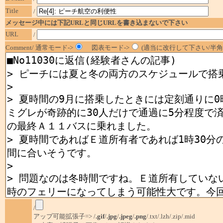
Title
/
メッセージ中には下記URLと同じURLを書き込まないで下さい
URL
/
Comment/ 通常モード->
図表モード->
(適当に改行して下さい/半角1
/
アップ可能拡張子=> /
.gif
/
.jpg
/
.jpeg
/
.png
/.txt/.lzh/.zip/.mid