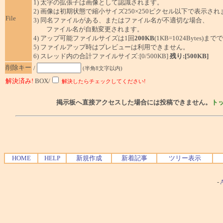
1) 太字の拡張子は画像として認識されます。
2) 画像は初期状態で縮小サイズ250×250ピクセル以下で表示され
File
3) 同名ファイルがある、またはファイル名が不適切な場合、
ファイル名が自動変更されます。
4) アップ可能ファイルサイズは1回
200KB
(1KB=1024Bytes)ま
5) ファイルアップ時はプレビューは利用できません。
6) スレッド内の合計ファイルサイズ:[0/500KB]
残り:[500KB]
削除キー
/
(半角8文字以内)
解決済み!
BOX/
解決したらチェックしてください!
掲示板へ直接アクセスした場合には投稿できません。
ト
HOME
HELP
新規作成
新着記事
ツリー表示
-
A