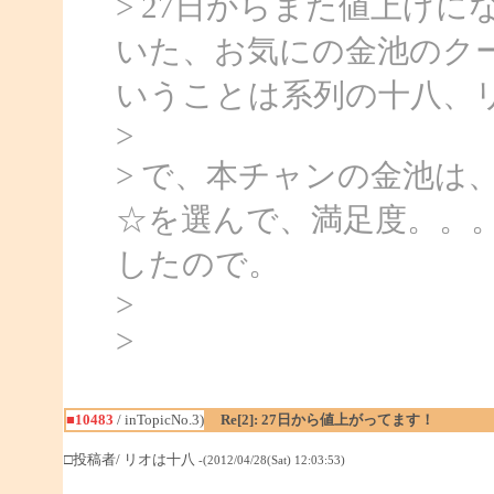
> 27日からまた値上げ
いた、お気にの金池のクー
いうことは系列の十八、
>
> で、本チャンの金池は
☆を選んで、満足度。。。
したので。
>
>
■10483
/ inTopicNo.3)
Re[2]: 27日から値上がってます！
□投稿者/ リオは十八
-(2012/04/28(Sat) 12:03:53)