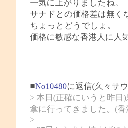
一気に上がりましたね。
サナドとの価格差は無く
ちょっとどうでしょ。
価格に敏感な香港人に人
■
No10480
に返信(久々サ
> 本日(正確にいうと昨
拿に行ってきました。(香
>