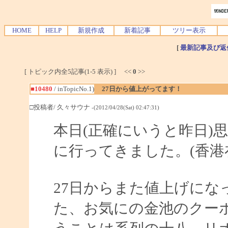
HOME
HELP
新規作成
新着記事
ツリー表示
[
最新記事及び返
[ トピック内全5記事(1-5 表示) ] <<
0
>>
■10480
/ inTopicNo.1)
27日から値上がってます！
□投稿者/ 久々サウナ
-(2012/04/28(Sat) 02:47:31)
本日(正確にいうと昨日)
に行ってきました。(香港
27日からまた値上げに
た、お気にの金池のクーポ