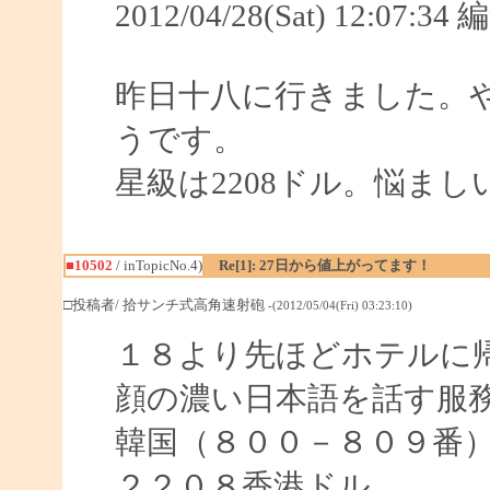
2012/04/28(Sat) 12:07:
昨日十八に行きました。や
うです。
星級は2208ドル。悩ま
■10502
/ inTopicNo.4)
Re[1]: 27日から値上がってます！
□投稿者/ 拾サンチ式高角速射砲
-(2012/05/04(Fri) 03:23:10)
１８より先ほどホテルに
顔の濃い日本語を話す服
韓国（８００－８０９番
２２０８香港ドル