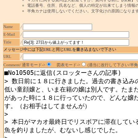
電話番号、住所、氏名など、個人の特定が出来てしまう情報
半角カナは使用しないでください。文字化けの原因になりま
Name
/
E-Mail
/
Title
/
メッセージ中には下記URLと同じURLを書き込まないで下さい
URL
/
Comment/ 通常モード->
図表モード->
(適当に改行して下さい/半角1