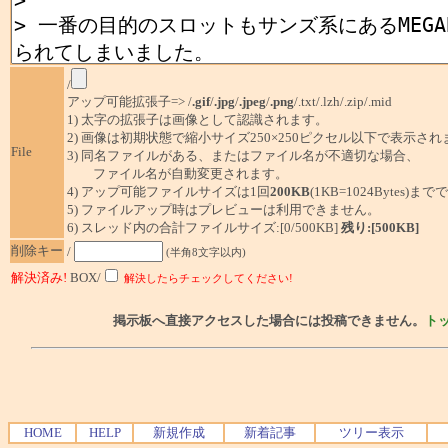
/
アップ可能拡張子=> /
.gif
/
.jpg
/
.jpeg
/
.png
/.txt/.lzh/.zip/.mid
1) 太字の拡張子は画像として認識されます。
2) 画像は初期状態で縮小サイズ250×250ピクセル以下で表示され
File
3) 同名ファイルがある、またはファイル名が不適切な場合、
ファイル名が自動変更されます。
4) アップ可能ファイルサイズは1回
200KB
(1KB=1024Bytes)ま
5) ファイルアップ時はプレビューは利用できません。
6) スレッド内の合計ファイルサイズ:[0/500KB]
残り:[500KB]
削除キー
/
(半角8文字以内)
解決済み!
BOX/
解決したらチェックしてください!
掲示板へ直接アクセスした場合には投稿できません。
ト
HOME
HELP
新規作成
新着記事
ツリー表示