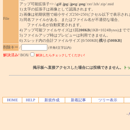
アップ可能拡張子=> /
.gif
/
.jpg
/
.jpeg
/
.png
/.txt/.lzh/.zip/.mid
1) 太字の拡張子は画像として認識されます。
2) 画像は初期状態で縮小サイズ250×250ピクセル以下で表示され
File
3) 同名ファイルがある、またはファイル名が不適切な場合、
ファイル名が自動変更されます。
4) アップ可能ファイルサイズは1回
200KB
(1KB=1024Bytes)ま
5) ファイルアップ時はプレビューは利用できません。
6) スレッド内の合計ファイルサイズ:[0/500KB]
残り:[500KB]
削除キー
/
(半角8文字以内)
解決済み!
BOX/
解決したらチェックしてください!
掲示板へ直接アクセスした場合には投稿できません。
ト
HOME
HELP
新規作成
新着記事
ツリー表示
-
A