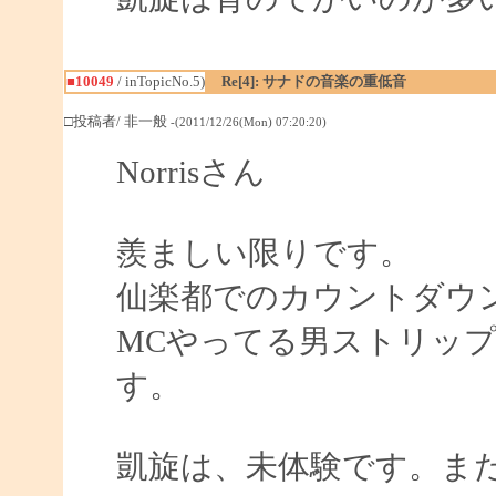
■10049
/ inTopicNo.5)
Re[4]: サナドの音楽の重低音
□投稿者/ 非一般
-(2011/12/26(Mon) 07:20:20)
Norrisさん
羨ましい限りです。
仙楽都でのカウントダウ
MCやってる男ストリッ
す。
凱旋は、未体験です。ま