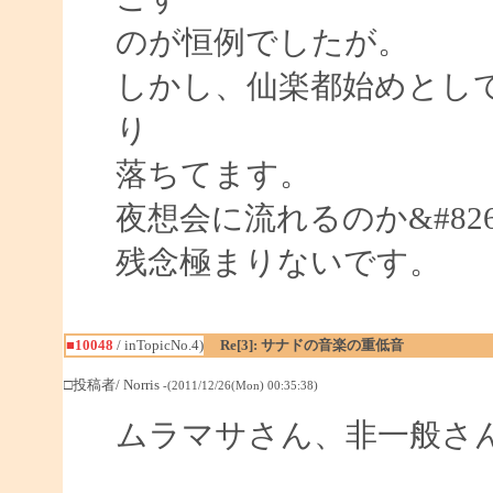
のが恒例でしたが。
しかし、仙楽都始めとし
り
落ちてます。
夜想会に流れるのか&#82
残念極まりないです。
■10048
/ inTopicNo.4)
Re[3]: サナドの音楽の重低音
□投稿者/ Norris
-(2011/12/26(Mon) 00:35:38)
ムラマサさん、非一般さ