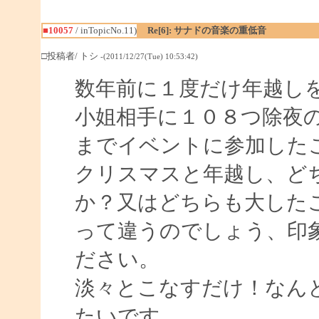
■10057
/ inTopicNo.11)
Re[6]: サナドの音楽の重低音
□投稿者/ トシ
-(2011/12/27(Tue) 10:53:42)
数年前に１度だけ年越し
小姐相手に１０８つ除夜
までイベントに参加した
クリスマスと年越し、ど
か？又はどちらも大した
って違うのでしょう、印
ださい。
淡々とこなすだけ！なん
たいです。