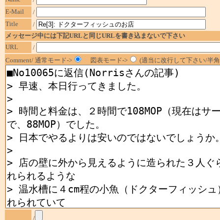
E-Mail
/
Title
/
メッセージ中には下記URLと同じURLを書き込まないで下さい
URL
/
Comment/ 通常モード->
図表モード->
(適当に改行して下さい/半角1
/