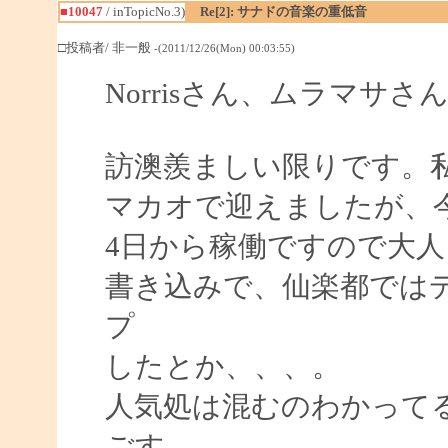
■10047
/ inTopicNo.3)
Re[2]: サナドの音楽の重低音
□投稿者/ 非一般
-(2011/12/26(Mon) 00:03:55)
Norrisさん、ムラマサさ
訪澳羨ましい限りです。
マカオで迎えましたが、
4日から稼働ですので大
書き込みで、仙楽都では
プ
したとか、、、。
人気処は混むのわかって
ごす