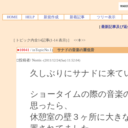
HOME
HELP
新規作成
新着記事
ツリー表示
[
最新記事及び返
[ トピック内全14記事(1-14 表示) ] <<
0
>>
■10041
/ inTopicNo.1)
サナドの音楽の重低音
□投稿者/ Norris
-(2011/12/24(Sat) 11:52:04)
久しぶりにサナドに来て
ショータイムの際の音楽
思ったら、
休憩室の壁３ヶ所に大き