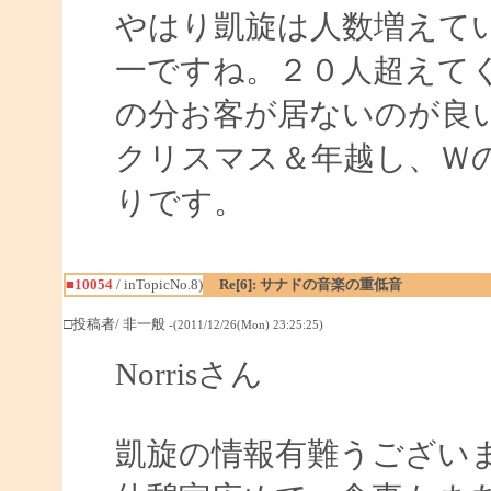
やはり凱旋は人数増えて
一ですね。２０人超えて
の分お客が居ないのが良
クリスマス＆年越し、Ｗ
りです。
■10054
/ inTopicNo.8)
Re[6]: サナドの音楽の重低音
□投稿者/ 非一般
-(2011/12/26(Mon) 23:25:25)
Norrisさん
凱旋の情報有難うござい