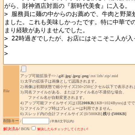
/
アップ可能拡張子=> /
.gif
/
.jpg
/
.jpeg
/
.png
/.txt/.lzh/.zip/.mid
1) 太字の拡張子は画像として認識されます。
2) 画像は初期状態で縮小サイズ250×250ピクセル以下で表示され
File
3) 同名ファイルがある、またはファイル名が不適切な場合、
ファイル名が自動変更されます。
4) アップ可能ファイルサイズは1回
200KB
(1KB=1024Bytes)ま
5) ファイルアップ時はプレビューは利用できません。
6) スレッド内の合計ファイルサイズ:[0/500KB]
残り:[500KB]
削除キー
/
(半角8文字以内)
解決済み!
BOX/
解決したらチェックしてください!