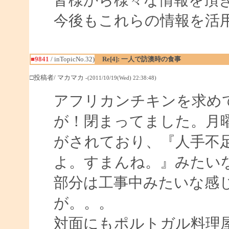
今後もこれらの情報を活
■9841
/ inTopicNo.32)
Re[4]: 一人で訪澳時の食事
□投稿者/ マカマカ
-(2011/10/19(Wed) 22:38:48)
アフリカンチキンを求め
が！閉まってました。月
がされており、『人手不
よ。すまんね。』みたい
部分は工事中みたいな感
が。。。
対面にもポルトガル料理