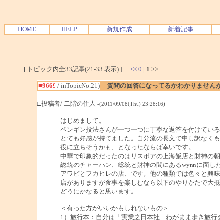
HOME
HELP
新規作成
新着記事
[ トピック内全33記事(21-33 表示) ]
<<
0
|
1
>>
■9669
/ inTopicNo.21)
質問の回答になってるかわかりません
□投稿者/ 二階の住人
-(2011/09/08(Thu) 23:28:16)
はじめまして。
ペンギン投法さんが一つ一つに丁寧な返答を付けている
とても好感が持てました。自分流の長文で申し訳なくも
役に立ちそうかも、となったならば幸いです。
中華で印象的だったのはリスボアの上海飯店と財神の朝
総統のチャーハン、総統と財神の間にあるwynnに面し
アワビとフカヒレの店、です。他の種類では色々と興味
店がありますが食事を楽しむなら以下のやりかたで大抵
どうにかなると思います。
＜有った方がいいかもしれないもの＞
1）旅行本：自分は「実業之日本社 わがまま歩き旅行