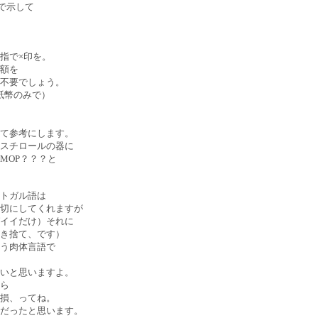
ひらで示して
指で×印を。
額を
不要でしょう。
紙幣のみで）
て参考にします。
スチロールの器に
MOP？？？と
トガル語は
切にしてくれますが
イイだけ）それに
き捨て、です）
う肉体言語で
いと思いますよ。
ら
損、ってね。
だったと思います。