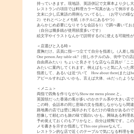
持っていきます。現地語、英語併記で文庫本より少し大
レストランの項目では料理カラー写真があって例示する
文末に少し広東語の用例もついてるし。（お守りの様な
2）それとペンとメモ紙（ホテルにあるやつ）
あらかじめ必要になりそうな会話を1）で調べ書いてお
（自分は幾多銭が使用頻度多いです）
絵文字やイラストなんかで説明するのに使える可能性が
＜店選びと入る時＞
度胸だけ。店員に指一つ立てて自分を指差し（人差し指
One person.Any table ok?（但しホテルのみ、街中
自由席みたい）ちょいと良さそうな店なら店員が「ここ
みたいに案内してくれます。例えばもっと気に入った席
指差して、あるいは近づいて How about there(またはhe
アピールすればいいかも。言えば大体、okだったよう
＜メニュ＞
両指で四角を作りながらShow me menu please.と。
英国領だった香港の客が多いのかホテル系や大きい店で
この時、会話本の同じ意味の文を指差しながらなら間違
路地裏の店では壁に掲示されてるだけの場合があるので
想像して頼むのも旅の味で面白いかも。興味ある料理名
予め覚えておくのもアリかなと。自分は焼鴨です。この
メモ書きを示すか指差してThis one pleaseなんて。
レストラン的な店で近くのテーブルで気になる料理を食