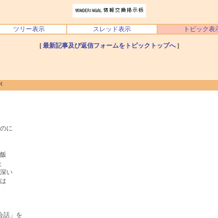
ツリー表示
スレッド表示
トピック表
[
最新記事及び返信フォームをトピックトップへ
]
が
のに
飯
た
深い
は
会話」を