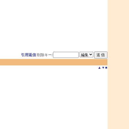
引用返信
削除キー/
▲
▼
■