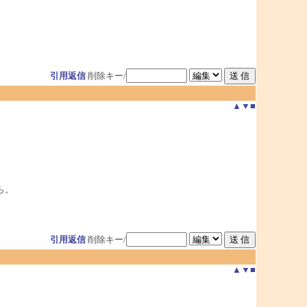
引用返信
削除キー/
▲
▼
■
。
ら。
引用返信
削除キー/
▲
▼
■