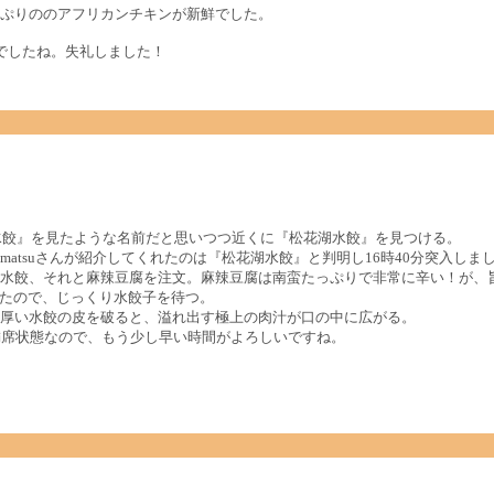
ぷりののアフリカンチキンが新鮮でした。
でしたね。失礼しました！
江水餃』を見たような名前だと思いつつ近くに『松花湖水餃』を見つける。
atsuさんが紹介してくれたのは『松花湖水餃』と判明し16時40分突入しま
水餃、それと麻辣豆腐を注文。麻辣豆腐は南蛮たっぷりで非常に辛い！が、
ったので、じっくり水餃子を待つ。
厚い水餃の皮を破ると、溢れ出す極上の肉汁が口の中に広がる。
満席状態なので、もう少し早い時間がよろしいですね。