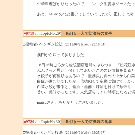
中華料理ばかりだったので、ニンニク生姜系ソースたっ
あと、MGMの北と書いてしまいましたが、正しくは東
■9719
/ inTopicNo.29)
Re[1]: 一人で訪澳時の食事
□投稿者/ ペンギン投法
-(2011/09/21(Wed) 23:10:34)
澳門から戻って参りました。
18日16時ごろから総統酒店近所をぶらつき、『松花
んん？っと思い、保存しておいたこのスレ情報を見るとm
水餃子が何種類もあるので、服務員お薦めの中から白菜
白飯が進む味でしたが、信徳KFCで空腹に負けてしま
白菜水餃が来ると、醤油・黒酢・辣油を付けて頬張り、
旨い、美味かったです。人気店らしく17時頃になると
matsuさん、ありがとうございました。
■9720
/ inTopicNo.30)
Re[2]: 一人で訪澳時の食事
□投稿者/ ペンギン投法
-(2011/09/21(Wed) 23:25:27)