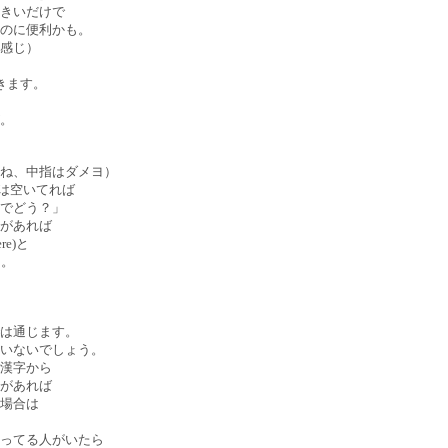
きいだけで
のに便利かも。
感じ）
きます。
。
ね、中指はダメヨ）
での店は空いてれば
でどう？」
があれば
re)と
な。
は通じます。
いないでしょう。
漢字から
があれば
場合は
ってる人がいたら