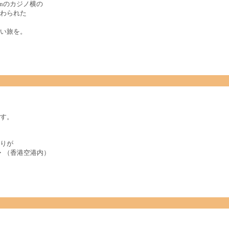
nのカジノ横の
わられた
い旅を。
す。
りが
・（香港空港内）