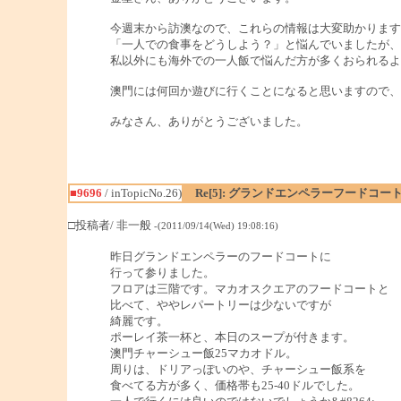
今週末から訪澳なので、これらの情報は大変助かります
「一人での食事をどうしよう？」と悩んでいましたが、
私以外にも海外での一人飯で悩んだ方が多くおられるよ
澳門には何回か遊びに行くことになると思いますので、
みなさん、ありがとうございました。
■9696
/ inTopicNo.26)
Re[5]: グランドエンペラーフードコー
□投稿者/ 非一般
-(2011/09/14(Wed) 19:08:16)
昨日グランドエンペラーのフードコートに
行って参りました。
フロアは三階です。マカオスクエアのフードコートと
比べて、ややレパートリーは少ないですが
綺麗です。
ポーレイ茶一杯と、本日のスープが付きます。
澳門チャーシュー飯25マカオドル。
周りは、ドリアっぽいのや、チャーシュー飯系を
食べてる方が多く、価格帯も25-40ドルでした。