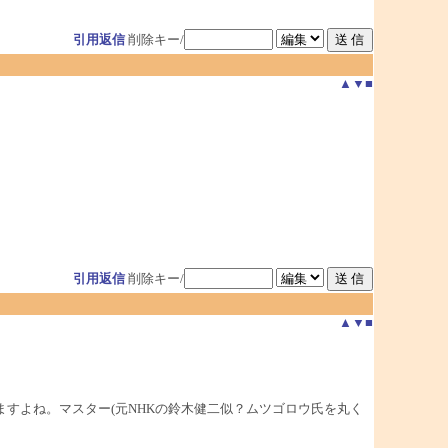
引用返信
削除キー/
▲
▼
■
引用返信
削除キー/
▲
▼
■
すよね。マスター(元NHKの鈴木健二似？ムツゴロウ氏を丸く