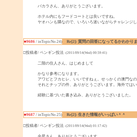
バカラさん、ありがとうございます。
ホテル内にもフードコートとは良いですね。
ヤオハンも隣なので、いろいろ迷いながらチャレンジし
■9686
/ inTopicNo.24)
Re[2]: 質問の回答になってるかわかり
□投稿者/ ペンギン投法
-(2011/09/14(Wed) 00:59:41)
二階の住人さん、はじめまして
かなり参考になります。
アワビとフカヒレ、いいですねぇ。せっかくの澳門なの
それとチップの件、ありがとうございます。海外ではい
経験に基づいた書き込み、ありがとうございました。
■9687
/ inTopicNo.25)
Re[2]: 生きた情報がいっぱい＾＾
□投稿者/ ペンギン投法
-(2011/09/14(Wed) 01:17:42)
金星さん、ありがとうございます。