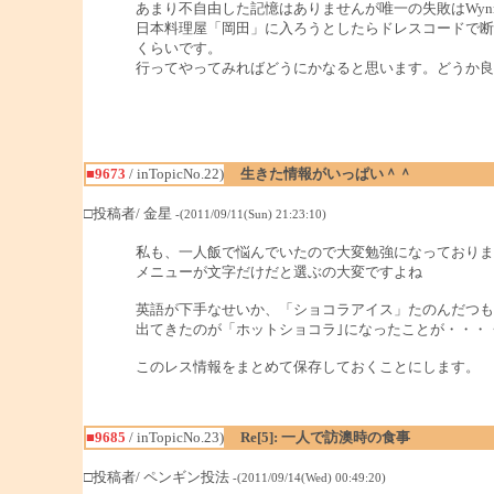
あまり不自由した記憶はありませんが唯一の失敗はWyn
日本料理屋「岡田」に入ろうとしたらドレスコードで断
くらいです。
行ってやってみればどうにかなると思います。どうか良
■9673
/ inTopicNo.22)
生きた情報がいっぱい＾＾
□投稿者/ 金星
-(2011/09/11(Sun) 21:23:10)
私も、一人飯で悩んでいたので大変勉強になっておりま
メニューが文字だけだと選ぶの大変ですよね
英語が下手なせいか、「ショコラアイス」たのんだつも
出てきたのが「ホットショコラ｣になったことが・・・
このレス情報をまとめて保存しておくことにします。
■9685
/ inTopicNo.23)
Re[5]: 一人で訪澳時の食事
□投稿者/ ペンギン投法
-(2011/09/14(Wed) 00:49:20)