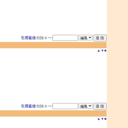
引用返信
削除キー/
▲
▼
■
引用返信
削除キー/
▲
▼
■