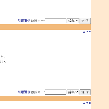
引用返信
削除キー/
▲
▼
■
した。
旨い。
引用返信
削除キー/
▲
▼
■