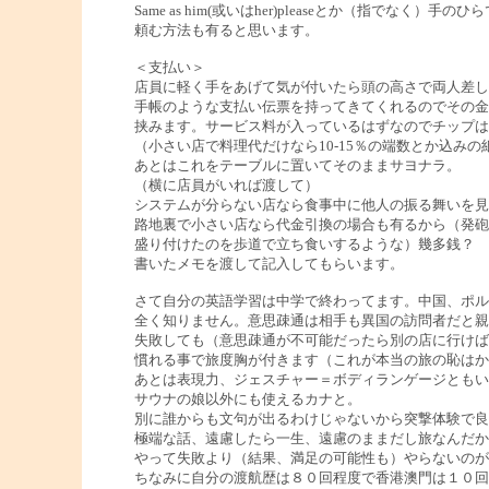
Same as him(或いはher)pleaseとか（指でなく）手の
頼む方法も有ると思います。
＜支払い＞
店員に軽く手をあげて気が付いたら頭の高さで両人差し
手帳のような支払い伝票を持ってきてくれるのでその金
挟みます。サービス料が入っているはずなのでチップは
（小さい店で料理代だけなら10-15％の端数とか込みの
あとはこれをテーブルに置いてそのままサヨナラ。
（横に店員がいれば渡して）
システムが分らない店なら食事中に他人の振る舞いを見
路地裏で小さい店なら代金引換の場合も有るから（発砲
盛り付けたのを歩道で立ち食いするような）幾多銭？ 
書いたメモを渡して記入してもらいます。
さて自分の英語学習は中学で終わってます。中国、ポル
全く知りません。意思疎通は相手も異国の訪問者だと親
失敗しても（意思疎通が不可能だったら別の店に行けば
慣れる事で旅度胸が付きます（これが本当の旅の恥はか
あとは表現力、ジェスチャー＝ボディランゲージともい
サウナの娘以外にも使えるカナと。
別に誰からも文句が出るわけじゃないから突撃体験で良
極端な話、遠慮したら一生、遠慮のままだし旅なんだか
やって失敗より（結果、満足の可能性も）やらないのが
ちなみに自分の渡航歴は８０回程度で香港澳門は１０回