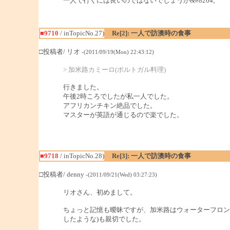
一人で行くには良いのではないでしょうか&#8264;
■9710
/ inTopicNo.27)
Re[2]: 一人で訪澳時の食事
□投稿者/ リオ
-(2011/09/19(Mon) 22:43:12)
> 加米路カミーロ(ポルトガル料理)
行きました。
午後2時ころでしたが私一人でした。
アフリカンチキン絶品でした。
マスターが英語が通じるので楽でした。
■9718
/ inTopicNo.28)
Re[3]: 一人で訪澳時の食事
□投稿者/ denny
-(2011/09/21(Wed) 03:27:23)
リオさん、初めまして。
ちょっと記憶も曖昧ですが、加米路はウォーターフロン
したような)も親切でした。