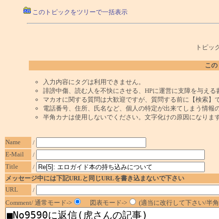
このトピックをツリーで一括表示
トピック
この
入力内容にタグは利用できません。
誹謗中傷、読む人を不快にさせる、HPに運営に支障を与える
マカオに関する質問は大歓迎ですが、質問する前に【検索】
電話番号、住所、氏名など、個人の特定が出来てしまう情報
半角カナは使用しないでください。文字化けの原因になりま
Name
/
E-Mail
/
Title
/
メッセージ中には下記URLと同じURLを書き込まないで下さい
URL
/
Comment/ 通常モード->
図表モード->
(適当に改行して下さい/半角1