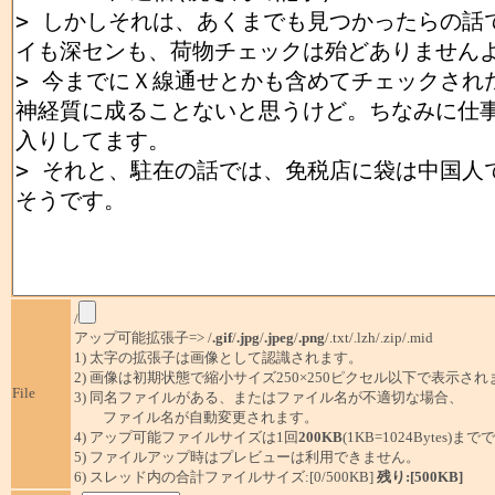
/
アップ可能拡張子=> /
.gif
/
.jpg
/
.jpeg
/
.png
/.txt/.lzh/.zip/.mid
1) 太字の拡張子は画像として認識されます。
2) 画像は初期状態で縮小サイズ250×250ピクセル以下で表示され
File
3) 同名ファイルがある、またはファイル名が不適切な場合、
ファイル名が自動変更されます。
4) アップ可能ファイルサイズは1回
200KB
(1KB=1024Bytes)ま
5) ファイルアップ時はプレビューは利用できません。
6) スレッド内の合計ファイルサイズ:[0/500KB]
残り:[500KB]