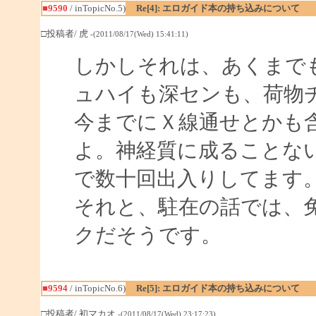
■9590
/ inTopicNo.5)
Re[4]: エロガイド本の持ち込みについて
□投稿者/ 虎
-(2011/08/17(Wed) 15:41:11)
しかしそれは、あくまで
ュハイも深センも、荷物
今までにＸ線通せとかも
よ。神経質に成ることな
で数十回出入りしてます
それと、駐在の話では、
クだそうです。
■9594
/ inTopicNo.6)
Re[5]: エロガイド本の持ち込みについて
□投稿者/ 初マカオ
-(2011/08/17(Wed) 23:17:23)