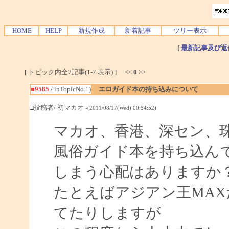
HOME
HELP
新規作成
新着記事
ツリー表示
[
最新記事及び返
[ トピック内全7記事(1-7 表示) ] <<
0
>>
■9585
/ inTopicNo.1)
エロガイド本の持ち込みについて
□投稿者/ 初マカオ
-(2011/08/17(Wed) 00:54:52)
マカオ、香港、深セン、
風俗ガイド本を持ち込ん
しまう心配はありますか
たとえばアジアン王MA
てたりしますが