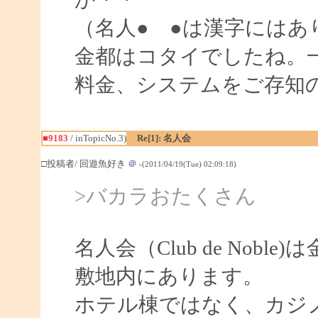
（名人● ●は漢字にはあ
金都はコタイでしたね。
料金、システムをご存知
■9183
/ inTopicNo.3)
Re[1]: 名人会
□投稿者/ 回遊魚好き
＠
-(2011/04/19(Tue) 02:09:18)
>バカラおたくさん
名人会（Club de Nob
敷地内にあります。
ホテル棟ではなく、カジ