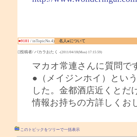
■9181
/ inTopicNo.4)
名人●について
□投稿者/ バカラおたく
-(2011/04/18(Mon) 17:15:59)
マカオ常連さんに質問で
●（メイジンホイ）とい
した。金都酒店近くとだ
情報お持ちの方詳しくお
このトピックをツリーで一括表示