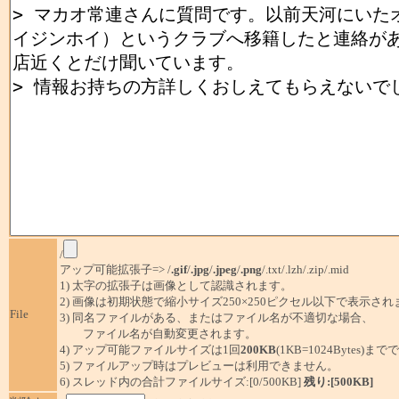
/
アップ可能拡張子=> /
.gif
/
.jpg
/
.jpeg
/
.png
/.txt/.lzh/.zip/.mid
1) 太字の拡張子は画像として認識されます。
2) 画像は初期状態で縮小サイズ250×250ピクセル以下で表示され
File
3) 同名ファイルがある、またはファイル名が不適切な場合、
ファイル名が自動変更されます。
4) アップ可能ファイルサイズは1回
200KB
(1KB=1024Bytes)ま
5) ファイルアップ時はプレビューは利用できません。
6) スレッド内の合計ファイルサイズ:[0/500KB]
残り:[500KB]