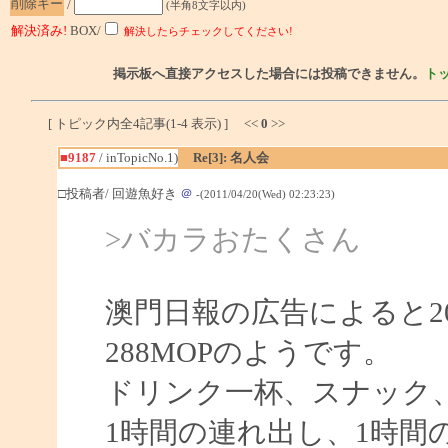
削除キー
/
(半角8文字以内)
解決済み!
BOX/
解決したらチェックしてください!
掲示板へ直接アクセスした場合には投稿できません。
ト
[ トピック内全4記事(1-4 表示) ] <<
0
>>
■9187
/ inTopicNo.1)
Re[3]: 名人会
□投稿者/ 回遊魚好き
＠
-(2011/04/20(Wed) 02:23:23)
>バカラおたくさん
澳門日報の広告によると20
288MOPのようです。
ドリンク一杯、スナック
1時間の連れ出し、1時間