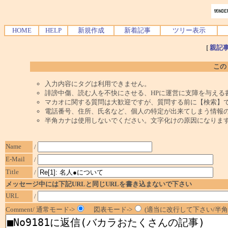
HOME
HELP
新規作成
新着記事
ツリー表示
[
親記
この
入力内容にタグは利用できません。
誹謗中傷、読む人を不快にさせる、HPに運営に支障を与える
マカオに関する質問は大歓迎ですが、質問する前に【検索】
電話番号、住所、氏名など、個人の特定が出来てしまう情報
半角カナは使用しないでください。文字化けの原因になりま
Name
/
E-Mail
/
Title
/
メッセージ中には下記URLと同じURLを書き込まないで下さい
URL
/
Comment/ 通常モード->
図表モード->
(適当に改行して下さい/半角1