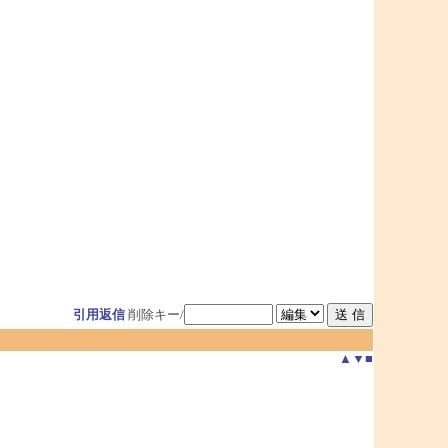
引用返信
削除キー/
▲
▼
■