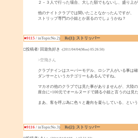
２－３人で行った場合、大した額でもないし、盛り上が
他のナイトクラブでは聞いたことなかったんですが、
ストリップ専門の小姐とか居るのでしょうかね？
■9115
/ inTopicNo.2)
Re[1]: ストリッパー
□投稿者/ 回遊魚好き
-(2011/04/04(Mon) 05:26:50)
>空飛さん
クラブナインはスーパーモデル、ロシア人がいる事は確
ダンサーというカテゴリーもあるんですね。
マカオの他のクラブでは見た事がありませんが、大陸の
座台に+100元でオールヌードで踊る小姐と言うのは見
まあ、客を呼ぶ為に色々と趣向を凝らしている、という
■9116
/ inTopicNo.3)
Re[2]: ストリッパー