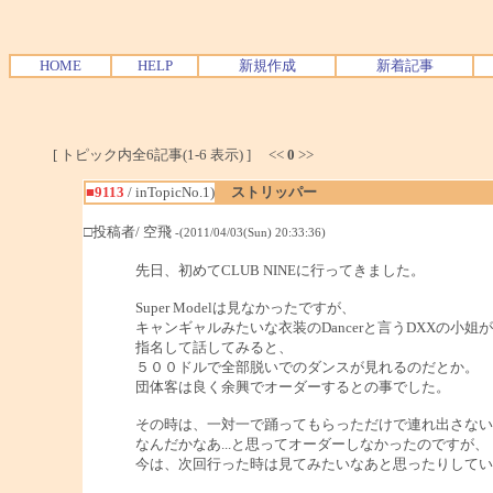
HOME
HELP
新規作成
新着記事
[ トピック内全6記事(1-6 表示) ] <<
0
>>
■9113
/ inTopicNo.1)
ストリッパー
□投稿者/ 空飛
-(2011/04/03(Sun) 20:33:36)
先日、初めてCLUB NINEに行ってきました。
Super Modelは見なかったですが、
キャンギャルみたいな衣装のDancerと言うDXXの小姐
指名して話してみると、
５００ドルで全部脱いでのダンスが見れるのだとか。
団体客は良く余興でオーダーするとの事でした。
その時は、一対一で踊ってもらっただけで連れ出さない
なんだかなあ...と思ってオーダーしなかったのですが、
今は、次回行った時は見てみたいなあと思ったりしてい