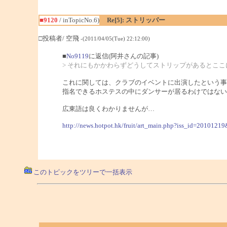
■9120
/ inTopicNo.6)
Re[5]: ストリッパー
□投稿者/ 空飛
-(2011/04/05(Tue) 22:12:00)
■
No9119
に返信(阿井さんの記事)
> それにもかかわらずどうしてストリップがあるとこ
これに関しては、クラブのイベントに出演したという事
指名できるホステスの中にダンサーが居るわけではない
広東語は良くわかりませんが…
http://news.hotpot.hk/fruit/art_main.php?iss_id=20101219
このトピックをツリーで一括表示