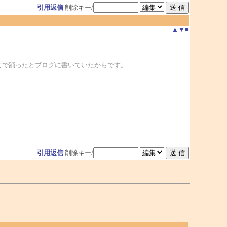
引用返信
削除キー/
▲
▼
■
こで踊ったとブログに書いていたからです。
引用返信
削除キー/