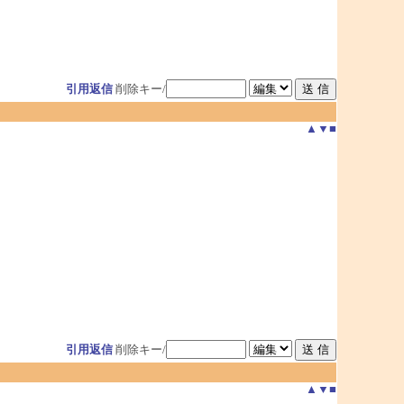
引用返信
削除キー/
▲
▼
■
引用返信
削除キー/
▲
▼
■