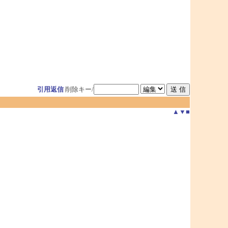
引用返信
削除キー/
▲
▼
■