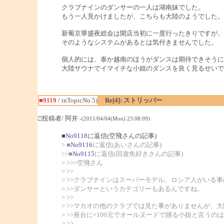
クラブナインのダンサーの一人は湖南妹でした。
もう一人見かけましたが、こちらも大陸のようでした。
新葡京華盛夜総会は開店当初に一度行ったきりですが、
そのようなシステムがあるとは気付きませんでした。
個人的には、泰か越南のほうがダンスは期待できそうに
大陸サウナでイマイチな小姐のダンスを良く見るせいでし
■9119
/ inTopicNo.5)
Re[4]: ストリッパー
□投稿者/ 阿井
-(2011/04/04(Mon) 23:08:09)
■
No9118
に返信(空飛さんの記事)
> ■
No9116
に返信(あいさんの記事)
>>■
No9115
に返信(回遊魚好きさんの記事)
> >>>空飛さん
> >>
> >>クラブナインはスーパーモデル、ロシア人がいる
> >>ダンサーというカテゴリーもあるんですね。
> >>
> >>マカオの他のクラブでは見た事がありませんが、
> >>座台に+100元でオールヌードで踊る小姐と言う
> >>