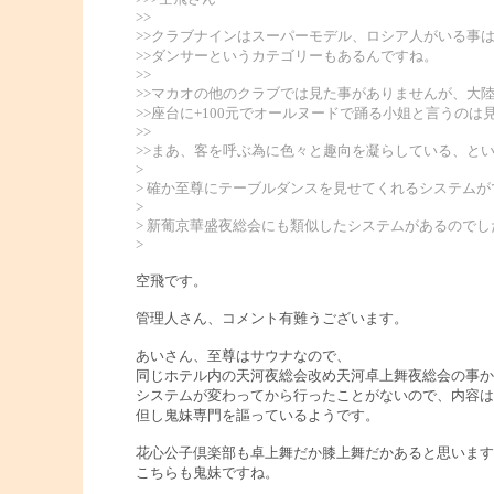
>>
>>クラブナインはスーパーモデル、ロシア人がいる事
>>ダンサーというカテゴリーもあるんですね。
>>
>>マカオの他のクラブでは見た事がありませんが、大
>>座台に+100元でオールヌードで踊る小姐と言うのは
>>
>>まあ、客を呼ぶ為に色々と趣向を凝らしている、と
>
> 確か至尊にテーブルダンスを見せてくれるシステム
>
> 新葡京華盛夜総会にも類似したシステムがあるのでし
>
空飛です。
管理人さん、コメント有難うございます。
あいさん、至尊はサウナなので、
同じホテル内の天河夜総会改め天河卓上舞夜総会の事か
システムが変わってから行ったことがないので、内容は
但し鬼妹専門を謳っているようです。
花心公子倶楽部も卓上舞だか膝上舞だかあると思います
こちらも鬼妹ですね。