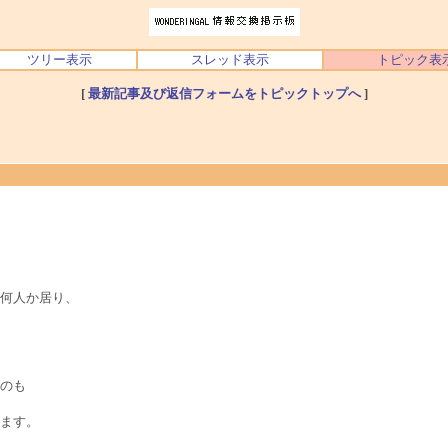
ツリー表示
スレッド表示
トピック表
[
最新記事及び返信フォームをトピックトップへ
]
が何人か居り、
のも
ます。