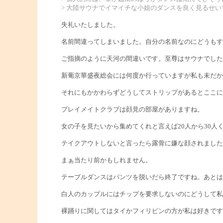
> 大陸サウナでイマイチな小姐のダンスを良く見るせいで
失礼いたしました。
名前間違ってしまいました。自分の名前なのにどうもす
ご指摘のように天河の間違いです。至尊はサウナでした
新葡京華盛夜総会には何度か行っていますが私も未だか
それにもかかわらずどうしてストリップがあるとここに
プレイメイトクラブは顔見の部屋がありますね。
女の子を見たいから集めてくれと言えば20人から30
テイクアウトしないと言ったら露骨に嫌な顔されました
まぁ当たり前かもしれません。
テーブルダンスはパンツを脱いだら終了ですね。あとは
白人のカップルにはチップを要求しないのにどうして私
裸踊りに関してはタイかフィリピンの方が私は好きです