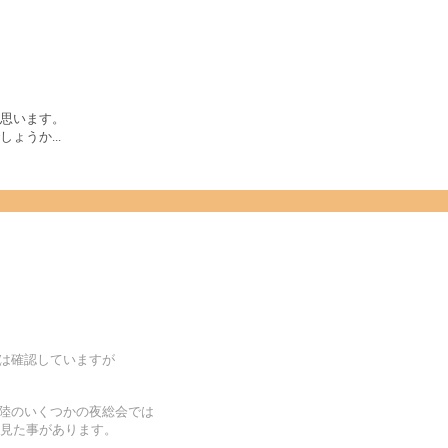
思います。
ょうか...
事は確認していますが
大陸のいくつかの夜総会では
のは見た事があります。