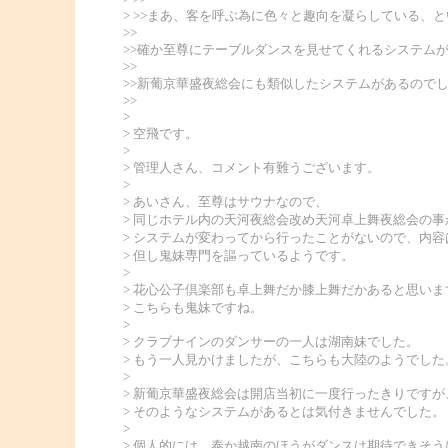
> >>まあ、客を呼ぶ為に色々と趣向を凝らしている、
>>
>>確か至尊にテーブルダンスを見せてくれるシステム
>>
>>新葡京華盛夜総会にも類似したシステムがあるので
>>
>
> 空飛です。
>
> 管理人さん、コメント有難うございます。
>
> あいさん、至尊はサウナなので、
> 同じホテル内の天河夜総会改め天河卓上舞夜総会の
> システムが変わってから行ったことがないので、内
> 但し鬼妹専門を謳っているようです。
>
> 花心公子倶楽部も卓上舞だか膝上舞だかあると思いま
> こちらも鬼妹ですね。
>
> クラブナインのダンサーの一人は湖南妹でした。
> もう一人見かけましたが、こちらも大陸のようでした
>
> 新葡京華盛夜総会は開店当初に一度行ったきりですが
> そのようなシステムがあるとは気付きませんでした。
>
> 個人的には、泰か越南のほうがダンスは期待できそう