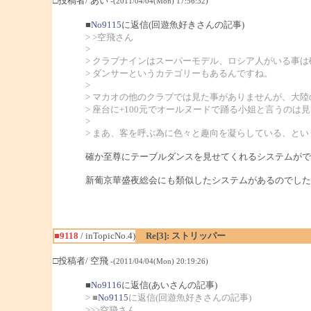
□投稿者/ あい
-(2011/04/04(Mon) 17:56:32)
■
No9115
に返信(回遊魚好きさんの記事)
> >空飛さん
>
> クラブナインはスーパーモデル、ロシア人がいる事
> ダンサーというカテゴリーもあるんですね。
>
> マカオの他のクラブでは見た事がありませんが、大
> 座台に+100元でオールヌードで踊る小姐と言うのは
>
> まあ、客を呼ぶ為に色々と趣向を凝らしている、と
確か至尊にテーブルダンスを見せてくれるシステムがで
新葡京華盛夜総会にも類似したシステムがあるのでした
■9118
/ inTopicNo.4)
Re[3]: ストリッパー
□投稿者/ 空飛
-(2011/04/04(Mon) 20:19:26)
■
No9116
に返信(あいさんの記事)
> ■
No9115
に返信(回遊魚好きさんの記事)
>>>空飛さん