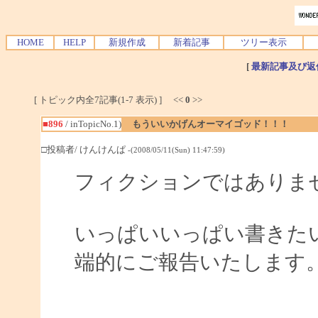
HOME
HELP
新規作成
新着記事
ツリー表示
[
最新記事及び返
[ トピック内全7記事(1-7 表示) ] <<
0
>>
■896
/ inTopicNo.1)
もういいかげんオーマイゴッド！！！
□投稿者/ けんけんぱ
-(2008/05/11(Sun) 11:47:59)
フィクションではありま
いっぱいいっぱい書きた
端的にご報告いたします