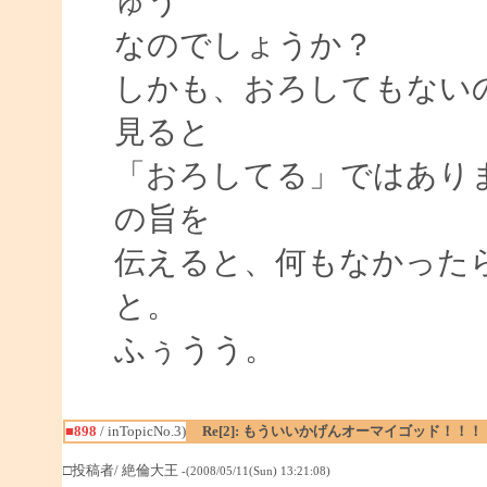
ゅう
なのでしょうか？
しかも、おろしてもない
見ると
「おろしてる」ではあり
の旨を
伝えると、何もなかった
と。
ふぅうう。
■898
/ inTopicNo.3)
Re[2]: もういいかげんオーマイゴッド！！！
□投稿者/ 絶倫大王
-(2008/05/11(Sun) 13:21:08)