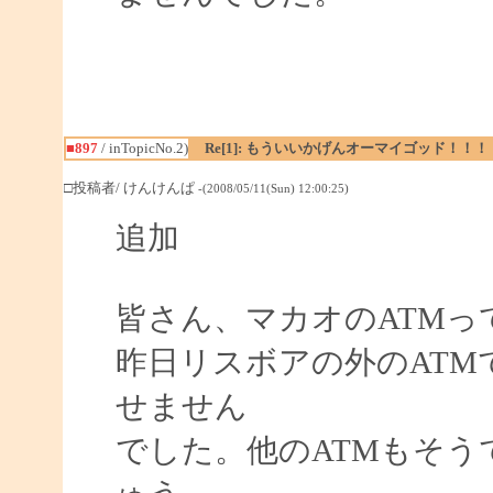
■897
/ inTopicNo.2)
Re[1]: もういいかげんオーマイゴッド！！！
□投稿者/ けんけんぱ
-(2008/05/11(Sun) 12:00:25)
追加
皆さん、マカオのATMっ
昨日リスボアの外のATM
せません
でした。他のATMもそ