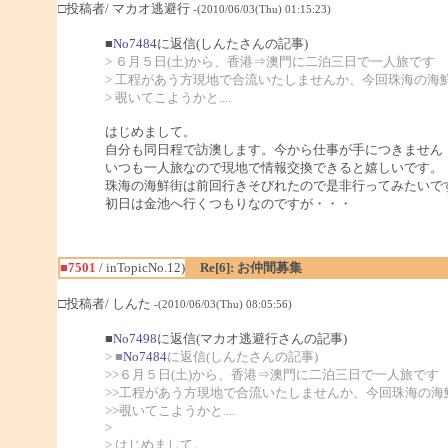
□投稿者/ マカオ逃避行
-(2010/06/03(Thu) 01:15:23)
■
No7484
に返信(しんたさんの記事)
> ６月５日(土)から、香港⇒澳門に二泊三日で一人旅です
> 工程があう方現地で合流いたしませんか、今回珠海の海
> 覗いてこようかと....
はじめまして。
自分も同日程で訪澳します。今から仕事が手につきません
いつも一人旅なので現地で情報交換できると嬉しいです。
珠海の海鮮街は前回行きそびれたので是非行ってみたいで
初日は金池へ行くつもりなのですが・・・
■7501
/ inTopicNo.12)
Re[6]: お仲間募集
□投稿者/ しんた
-(2010/06/03(Thu) 08:05:56)
■
No7498
に返信(マカオ逃避行さんの記事)
> ■
No7484
に返信(しんたさんの記事)
>>６月５日(土)から、香港⇒澳門に二泊三日で一人旅です
>>工程があう方現地で合流いたしませんか、今回珠海の海
>>覗いてこようかと....
>
> はじめまして。