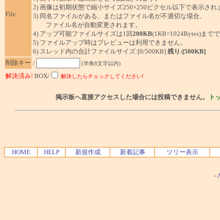
2) 画像は初期状態で縮小サイズ250×250ピクセル以下で表示され
File
3) 同名ファイルがある、またはファイル名が不適切な場合、
ファイル名が自動変更されます。
4) アップ可能ファイルサイズは1回
200KB
(1KB=1024Bytes)ま
5) ファイルアップ時はプレビューは利用できません。
6) スレッド内の合計ファイルサイズ:[0/500KB]
残り:[500KB]
削除キー
/
(半角8文字以内)
解決済み!
BOX/
解決したらチェックしてください!
掲示板へ直接アクセスした場合には投稿できません。
ト
HOME
HELP
新規作成
新着記事
ツリー表示
-
A