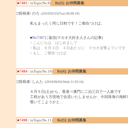
■7405
/ inTopicNo.9)
Re[3]: お仲間募集
□投稿者/ のろ
-(2010/05/25(Tue) 00:06:19)
私もまったく同じ日程です！ご都合つけば。
■
No7387
に返信(マカオ大好き人さんの記事)
> こんにちは はじめまして
> 私は、６月３日 ４日あたりに マカオ攻撃よていです
> もし、ご都合つけば
■7484
/ inTopicNo.10)
Re[4]: お仲間募集
□投稿者/ しんた
-(2010/06/02(Wed) 11:03:16)
６月５日(土)から、香港⇒澳門に二泊三日で一人旅です
工程があう方現地で合流いたしませんか、今回珠海の海鮮
覗いてこようかと....
■7498
/ inTopicNo.11)
Re[5]: お仲間募集