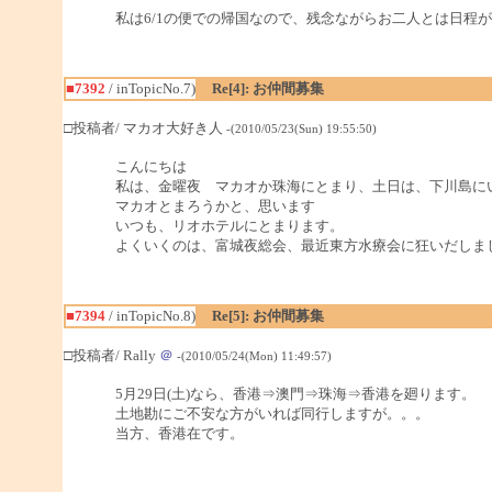
私は6/1の便での帰国なので、残念ながらお二人とは日程が
■7392
/ inTopicNo.7)
Re[4]: お仲間募集
□投稿者/ マカオ大好き人
-(2010/05/23(Sun) 19:55:50)
こんにちは
私は、金曜夜 マカオか珠海にとまり、土日は、下川島に
マカオとまろうかと、思います
いつも、リオホテルにとまります。
よくいくのは、富城夜総会、最近東方水療会に狂いだしま
■7394
/ inTopicNo.8)
Re[5]: お仲間募集
□投稿者/ Rally
＠
-(2010/05/24(Mon) 11:49:57)
5月29日(土)なら、香港⇒澳門⇒珠海⇒香港を廻ります。
土地勘にご不安な方がいれば同行しますが。。。
当方、香港在です。