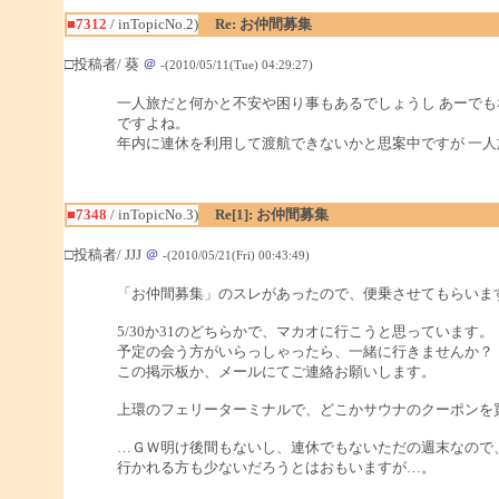
■7312
/ inTopicNo.2)
Re: お仲間募集
□投稿者/ 葵
＠
-(2010/05/11(Tue) 04:29:27)
一人旅だと何かと不安や困り事もあるでしょうし あーでも
ですよね。
年内に連休を利用して渡航できないかと思案中ですが 一
■7348
/ inTopicNo.3)
Re[1]: お仲間募集
□投稿者/ JJJ
＠
-(2010/05/21(Fri) 00:43:49)
「お仲間募集」のスレがあったので、便乗させてもらいま
5/30か31のどちらかで、マカオに行こうと思っています。
予定の会う方がいらっしゃったら、一緒に行きませんか？
この掲示板か、メールにてご連絡お願いします。
上環のフェリーターミナルで、どこかサウナのクーポンを
…ＧＷ明け後間もないし、連休でもないただの週末なので
行かれる方も少ないだろうとはおもいますが…。