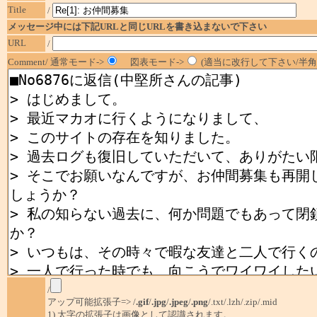
Title
/
メッセージ中には下記URLと同じURLを書き込まないで下さい
URL
/
Comment/ 通常モード->
図表モード->
(適当に改行して下さい/半角1
/
アップ可能拡張子=> /
.gif
/
.jpg
/
.jpeg
/
.png
/.txt/.lzh/.zip/.mid
1) 太字の拡張子は画像として認識されます。