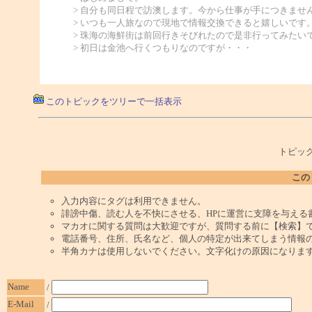
> 自分も同日程で訪澳します。今から仕事が手につきませ
> いつも一人旅なので現地で情報交換できると嬉しいです
> 珠海の海鮮街は前回行きそびれたので是非行ってみたい
> 初日は金池へ行くつもりなのですが・・・
このトピックをツリーで一括表示
トピック
この
入力内容にタグは利用できません。
誹謗中傷、読む人を不快にさせる、HPに運営に支障を与える
マカオに関する質問は大歓迎ですが、質問する前に【検索】
電話番号、住所、氏名など、個人の特定が出来てしまう情報
半角カナは使用しないでください。文字化けの原因になりま
Name
/
E-Mail
/