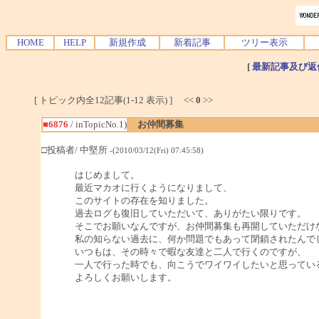
HOME
HELP
新規作成
新着記事
ツリー表示
[
最新記事及び返
[ トピック内全12記事(1-12 表示) ] <<
0
>>
■6876
/ inTopicNo.1)
お仲間募集
□投稿者/ 中堅所
-(2010/03/12(Fri) 07:45:58)
はじめまして。
最近マカオに行くようになりまして、
このサイトの存在を知りました。
過去ログも復旧していただいて、ありがたい限りです。
そこでお願いなんですが、お仲間募集も再開していただけ
私の知らない過去に、何か問題でもあって閉鎖されたんで
いつもは、その時々で暇な友達と二人で行くのですが、
一人で行った時でも、向こうでワイワイしたいと思ってい
よろしくお願いします。