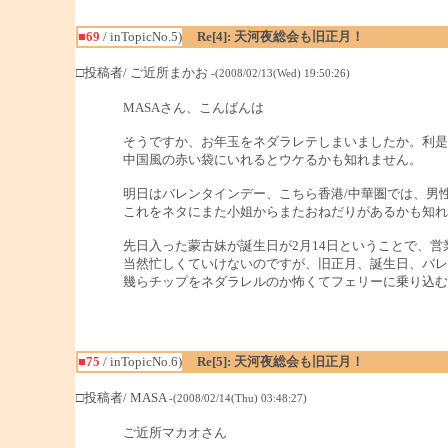
■69
/ inTopicNo.5)
Re[4]: 天河夜総会も旧正月！
□投稿者/ ご近所まかお
-(2008/02/13(Wed) 19:50:26)
MASAさん、こんばんは
そうですか、お年玉をネダラレテしまいましたか。利是
中国風の赤い袋にいれるとウケるかも知れません。
明日はバレンタインデー、こちら香港/中華圏では、男
これをネタにまた小姐からまたおねだりがあるかも知れ
先日入った蒙古妹が誕生日が2月14日ということで、営
当然忙しくていけないのですが、旧正月、誕生日、バレ
幾らチップをネダラレルのか怖くてフェリーに乗り込む
■75
/ inTopicNo.6)
Re[5]: 天河夜総会も旧正月！
□投稿者/ MASA
-(2008/02/14(Thu) 03:48:27)
ご近所マカオさん