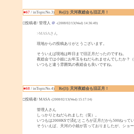
■67
/ inTopicNo.3)
Re[2]: 天河夜総会も旧正月！
□投稿者/ 管理人
＠
-(2008/02/13(Wed) 14:36:49)
>MASAさん
現地からの投稿ありがとうございます。
そういえば現地は昨日まで旧正月だったのですね。
夜総会では小姐にお年玉をねだられませんでしたか？（
いつもと違う雰囲気の夜総会も良いですね。
■68
/ inTopicNo.4)
Re[3]: 天河夜総会も旧正月！
□投稿者/ MASA
-(2008/02/13(Wed) 15:17:14)
管理人さん
しっかりとねだられました（笑）。
いつもは200HK$で済むところが正月だから500ねっ
そういえば、天河の小姐が言っておりましたが、ショート