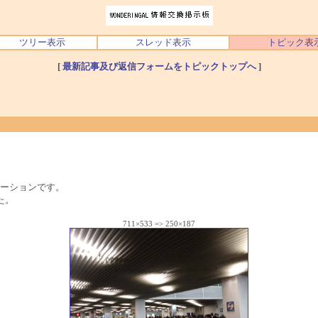
ツリー表示
スレッド表示
トピック表
[
最新記事及び返信フォームをトピックトップへ
]
ーションです。
た。
711×533 => 250×187