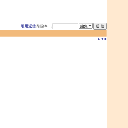
引用返信
削除キー/
▲
▼
■