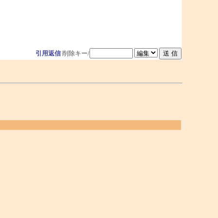
引用返信
削除キー/