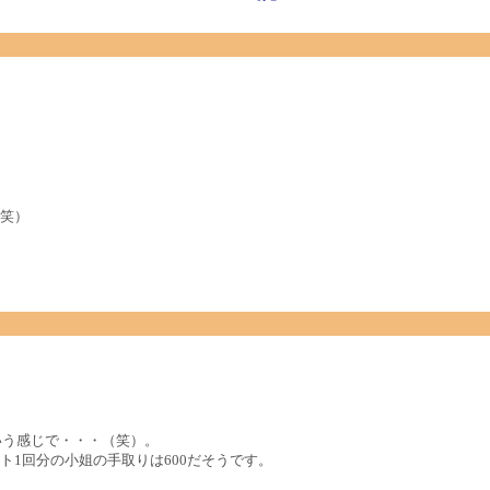
笑）
ていう感じで・・・（笑）。
1回分の小姐の手取りは600だそうです。