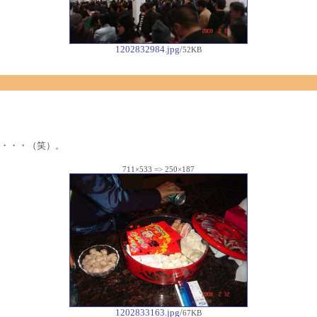
1202832984.jpg
/
52KB
・・・（笑）。
711×533 => 250×187
1202833163.jpg
/
67KB