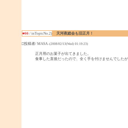
■66
/ inTopicNo.2)
天河夜総会も旧正月！
□投稿者/ MASA
-(2008/02/13(Wed) 01:19:23)
正月用のお菓子が出てきました。
食事した直後だったので、全く手を付けませんでしたが