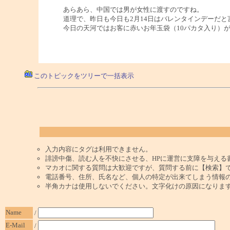
あらあら、中国では男が女性に渡すのですね。
道理で、昨日も今日も2月14日はバレンタインデーだと
今日の天河ではお客に赤いお年玉袋（10パカタ入り）
このトピックをツリーで一括表示
入力内容にタグは利用できません。
誹謗中傷、読む人を不快にさせる、HPに運営に支障を与える
マカオに関する質問は大歓迎ですが、質問する前に【検索】
電話番号、住所、氏名など、個人の特定が出来てしまう情報
半角カナは使用しないでください。文字化けの原因になりま
Name
/
E-Mail
/