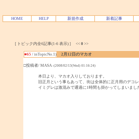
HOME
HELP
新規作成
新着記事
[ トピック内全6記事(1-6 表示) ] <<
0
>>
■65
/ inTopicNo.1)
2月12日のマカオ
□投稿者/ MASA
-(2008/02/13(Wed) 01:16:24)
本日より、マカオ入りしております。
旧正月という事もあって、街は全体的に正月用のデコレ
イミグレは激混みで通過に1時間も掛かってしまいまし