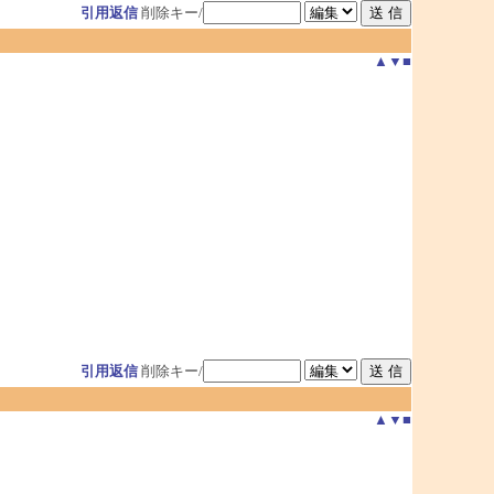
引用返信
削除キー/
▲
▼
■
引用返信
削除キー/
▲
▼
■