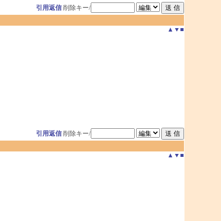
引用返信
削除キー/
▲
▼
■
引用返信
削除キー/
▲
▼
■