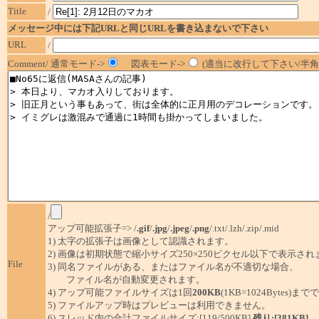
Title
/
メッセージ中には下記URLと同じURLを書き込まないで下さい
URL
/
Comment/ 通常モード->
図表モード->
(適当に改行して下さい/半角1
/
アップ可能拡張子=> /
.gif
/
.jpg
/
.jpeg
/
.png
/.txt/.lzh/.zip/.mid
1) 太字の拡張子は画像として認識されます。
2) 画像は初期状態で縮小サイズ250×250ピクセル以下で表示され
File
3) 同名ファイルがある、またはファイル名が不適切な場合、
ファイル名が自動変更されます。
4) アップ可能ファイルサイズは1回
200KB
(1KB=1024Bytes)ま
5) ファイルアップ時はプレビューは利用できません。
6) スレッド内の合計ファイルサイズ:[119/500KB]
残り:[381KB]