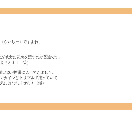
（らいしー）ですよね。
性が彼女に花束を渡すのが普通です。
ませんよ！（笑）
業SMSが携帯に入ってきました。
ンタインとトリプルで揃っていて
気にはなれません！（爆）