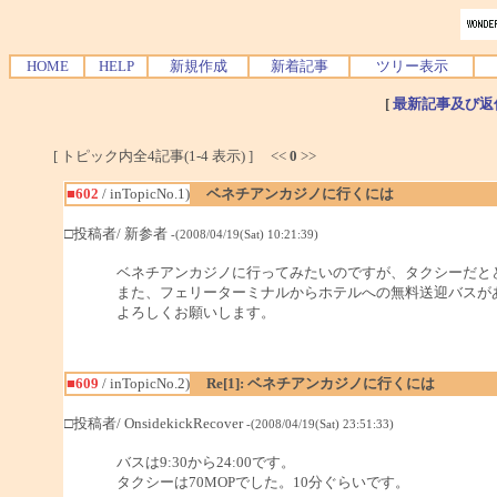
HOME
HELP
新規作成
新着記事
ツリー表示
[
最新記事及び返
[ トピック内全4記事(1-4 表示) ] <<
0
>>
■602
/ inTopicNo.1)
ベネチアンカジノに行くには
□投稿者/ 新参者
-(2008/04/19(Sat) 10:21:39)
ベネチアンカジノに行ってみたいのですが、タクシーだと
また、フェリーターミナルからホテルへの無料送迎バスが
よろしくお願いします。
■609
/ inTopicNo.2)
Re[1]: ベネチアンカジノに行くには
□投稿者/ OnsidekickRecover
-(2008/04/19(Sat) 23:51:33)
バスは9:30から24:00です。
タクシーは70MOPでした。10分ぐらいです。