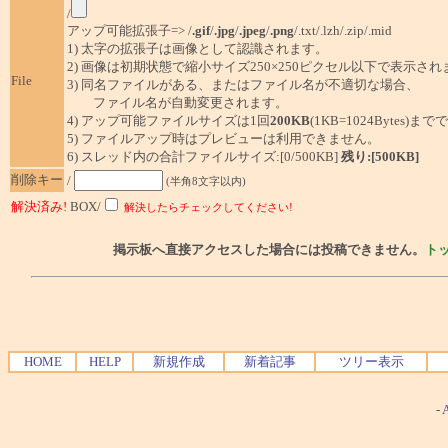
/
アップ可能拡張子=> /
.gif
/
.jpg
/
.jpeg
/
.png
/.txt/.lzh/.zip/.mid
1) 太字の拡張子は画像として認識されます。
2) 画像は初期状態で縮小サイズ250×250ピクセル以下で表示され
File
3) 同名ファイルがある、またはファイル名が不適切な場合、
ファイル名が自動変更されます。
4) アップ可能ファイルサイズは1回
200KB
(1KB=1024Bytes)ま
5) ファイルアップ時はプレビューは利用できません。
6) スレッド内の合計ファイルサイズ:[0/500KB]
残り:[500KB]
削除キー
/
(半角8文字以内)
解決済み!
BOX/
解決したらチェックしてください!
掲示板へ直接アクセスした場合には投稿できません。
ト
HOME
HELP
新規作成
新着記事
ツリー表示
-
A