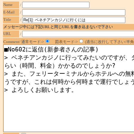
Name
/
E-Mail
/
Title
/
メッセージ中には下記URLと同じURLを書き込まないで下さい
URL
/
Comment/ 通常モード->
図表モード->
(適当に改行して下さい/半角1