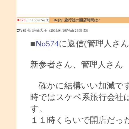
■575
/ inTopicNo.3)
Re[2]: 旅行社の開店時間は?
□投稿者/ 絶倫大王
-(2008/04/16(Wed) 23:38:53)
■
No574
に返信(管理人さん
新参者さん、管理人さん
確かに結構いい加減です
時ではスケベ系旅行会社
す。
１１時くらいで開店だっ