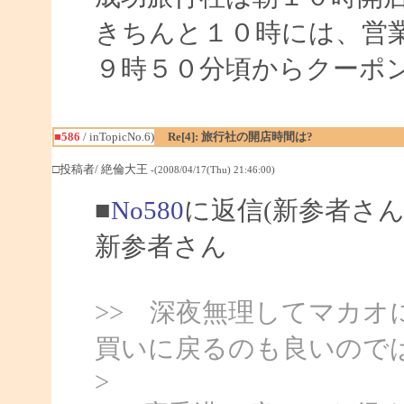
きちんと１０時には、営
９時５０分頃からクーポ
■586
/ inTopicNo.6)
Re[4]: 旅行社の開店時間は?
□投稿者/ 絶倫大王
-(2008/04/17(Thu) 21:46:00)
■
No580
に返信(新参者さん
新参者さん
>> 深夜無理してマカオ
買いに戻るのも良いので
>