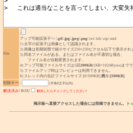
/
アップ可能拡張子=> /
.gif
/
.jpg
/
.jpeg
/
.png
/.txt/.lzh/.zip/.mid
1) 太字の拡張子は画像として認識されます。
2) 画像は初期状態で縮小サイズ250×250ピクセル以下で表示され
File
3) 同名ファイルがある、またはファイル名が不適切な場合、
ファイル名が自動変更されます。
4) アップ可能ファイルサイズは1回
200KB
(1KB=1024Bytes)ま
5) ファイルアップ時はプレビューは利用できません。
6) スレッド内の合計ファイルサイズ:[0/500KB]
残り:[500KB]
削除キー
/
(半角8文字以内)
解決済み!
BOX/
解決したらチェックしてください!
掲示板へ直接アクセスした場合には投稿できません。
ト