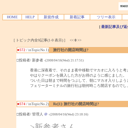
HOME
HELP
新規作成
新着記事
ツリー表示
[
最新記事及び返
[ トピック内全9記事(1-9 表示) ] <<
0
>>
■572
/ inTopicNo.1)
旅行社の開店時間は?
□投稿者/ 新参者
-(2008/04/16(Wed) 21:17:51)
香港に深夜着で、そのまま夜中移動でマカオに入ろうと考
やはりクーポンを購入した方がお得のように感じました。
ついた日は朝まで時間をつぶして、朝にマカオ入りしよう
フェリーターミナルの旅行社は朝何時ころ開店するのでし
■574
/ inTopicNo.2)
Re[1]: 旅行社の開店時間は?
□投稿者/ 管理人
＠
-(2008/04/16(Wed) 23:18:16)
>新参者さん