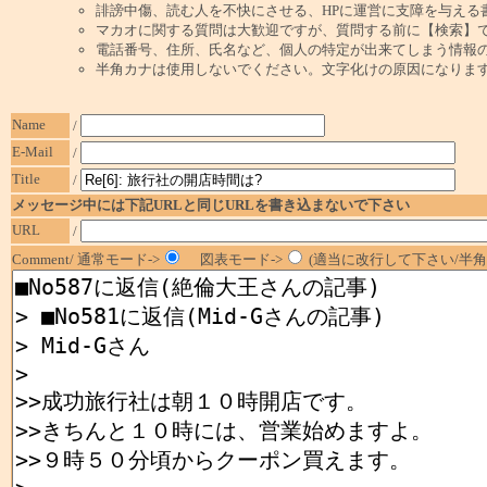
誹謗中傷、読む人を不快にさせる、HPに運営に支障を与える
マカオに関する質問は大歓迎ですが、質問する前に【検索】
電話番号、住所、氏名など、個人の特定が出来てしまう情報
半角カナは使用しないでください。文字化けの原因になりま
Name
/
E-Mail
/
Title
/
メッセージ中には下記URLと同じURLを書き込まないで下さい
URL
/
Comment/ 通常モード->
図表モード->
(適当に改行して下さい/半角1