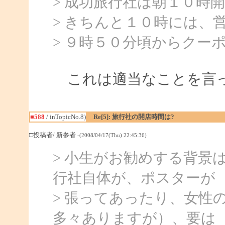
> 成功旅行社は朝１０時
> きちんと１０時には、
> ９時５０分頃からクー
これは適当なことを言っ
■588
/ inTopicNo.8)
Re[5]: 旅行社の開店時間は?
□投稿者/ 新参者
-(2008/04/17(Thu) 22:45:36)
> 小生がお勧めする背景
行社自体が、ポスターが
> 張ってあったり、女性
多々ありますが）、要は