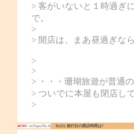
> 客がいないと１時過ぎ
で。
>
> 開店は、まあ昼過ぎな
>
>
> ・・・珊瑚旅遊が普通
> ついでに本屋も閉店し
>
■580
/ inTopicNo.4)
Re[3]: 旅行社の開店時間は?