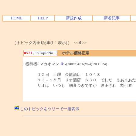
HOME
HELP
新規作成
新着記事
[ トピック内全1記事(1-1 表示) ] <<
0
>>
■571
/ inTopicNo.1)
ホテル価格正常
□投稿者/ マカオマン
＠
-(2008/04/16(Wed) 20:15:24)
１２日 土曜 金龍酒店 １０４３
１３－１５日 リオ酒店 ６３０ でした まあまあだ
リオは いつも 朝食つきですが 改正され 割引券
このトピックをツリーで一括表示