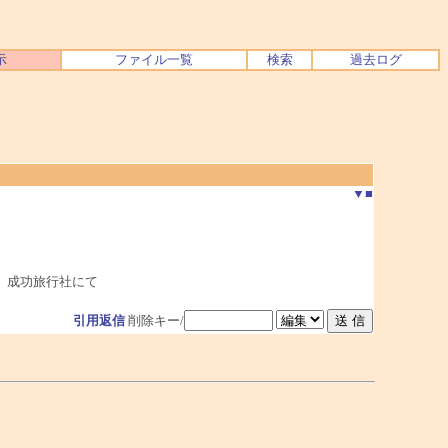
示
ファイル一覧
検索
過去ログ
▼
■
 成功旅行社にて
引用返信
削除キー/