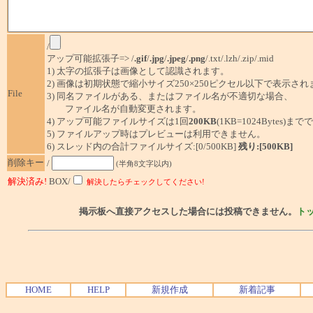
/
アップ可能拡張子=> /
.gif
/
.jpg
/
.jpeg
/
.png
/.txt/.lzh/.zip/.mid
1) 太字の拡張子は画像として認識されます。
2) 画像は初期状態で縮小サイズ250×250ピクセル以下で表示され
File
3) 同名ファイルがある、またはファイル名が不適切な場合、
ファイル名が自動変更されます。
4) アップ可能ファイルサイズは1回
200KB
(1KB=1024Bytes)ま
5) ファイルアップ時はプレビューは利用できません。
6) スレッド内の合計ファイルサイズ:[0/500KB]
残り:[500KB]
削除キー
/
(半角8文字以内)
解決済み!
BOX/
解決したらチェックしてください!
掲示板へ直接アクセスした場合には投稿できません。
ト
HOME
HELP
新規作成
新着記事