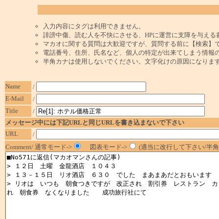
入力内容にタグは利用できません。
誹謗中傷、読む人を不快にさせる、HPに運営に支障を与える
マカオに関する質問は大歓迎ですが、質問する前に【検索】
電話番号、住所、氏名など、個人の特定が出来てしまう情報
半角カナは使用しないでください。文字化けの原因になりま
Name
/
E-Mail
/
Title
/
メッセージ中には下記URLと同じURLを書き込まないで下さい
URL
/
Comment/ 通常モード->
図表モード->
(適当に改行して下さい/半角1