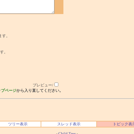
ます。
でです。
プレビュー/
ップページ
から入り直してください。
ツリー表示
スレッド表示
トピック表
-
Child Tree
-