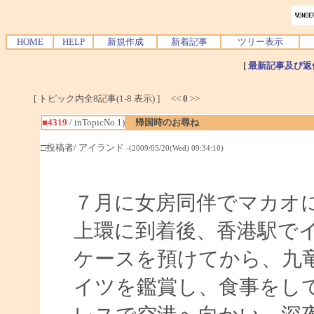
HOME
HELP
新規作成
新着記事
ツリー表示
[
最新記事及び返
[ トピック内全8記事(1-8 表示) ] <<
0
>>
■4319
/ inTopicNo.1)
帰国時のお尋ね
□投稿者/ アイランド
-(2009/05/20(Wed) 09:34:10)
７月に女房同伴でマカオ
上環に到着後、香港駅で
ケースを預けてから、九
イツを鑑賞し、食事をし