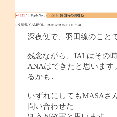
■4321
/ inTopicNo.3)
Re[1]: 帰国時のお尋ね
□投稿者/ GAMBOL
-(2009/05/20(Wed) 14:07:08)
深夜便で、羽田線のこと
残念ながら、JALはその
ANAはできたと思いま
るかも。
いずれにしてもMASAさ
問い合わせた
ほうが確実と思います。