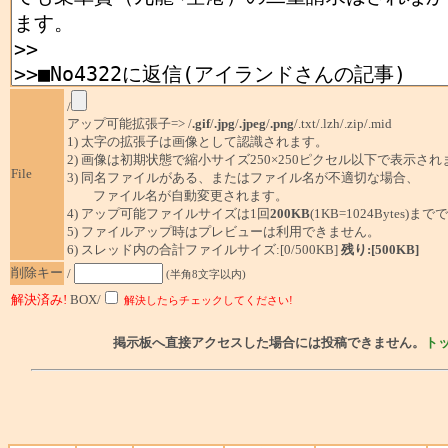
/
アップ可能拡張子=> /
.gif
/
.jpg
/
.jpeg
/
.png
/.txt/.lzh/.zip/.mid
1) 太字の拡張子は画像として認識されます。
2) 画像は初期状態で縮小サイズ250×250ピクセル以下で表示され
File
3) 同名ファイルがある、またはファイル名が不適切な場合、
ファイル名が自動変更されます。
4) アップ可能ファイルサイズは1回
200KB
(1KB=1024Bytes)ま
5) ファイルアップ時はプレビューは利用できません。
6) スレッド内の合計ファイルサイズ:[0/500KB]
残り:[500KB]
削除キー
/
(半角8文字以内)
解決済み!
BOX/
解決したらチェックしてください!
掲示板へ直接アクセスした場合には投稿できません。
ト