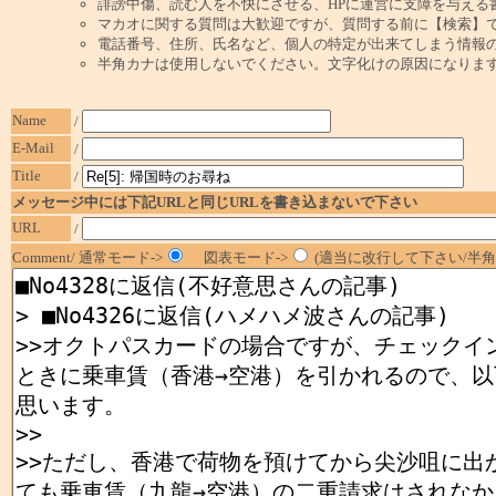
誹謗中傷、読む人を不快にさせる、HPに運営に支障を与える
マカオに関する質問は大歓迎ですが、質問する前に【検索】
電話番号、住所、氏名など、個人の特定が出来てしまう情報
半角カナは使用しないでください。文字化けの原因になりま
Name
/
E-Mail
/
Title
/
メッセージ中には下記URLと同じURLを書き込まないで下さい
URL
/
Comment/ 通常モード->
図表モード->
(適当に改行して下さい/半角1