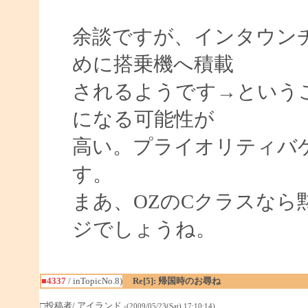
余談ですが、インタウン
めに搭乗機へ積載
されるようです→という
になる可能性が
高い。プライオリティバ
す。
まあ、OZのCクラスな
ジでしょうね。
■4337
/ inTopicNo.8)
Re[5]: 帰国時のお尋ね
□投稿者/ アイランド
-(2009/05/23(Sat) 17:10:14)