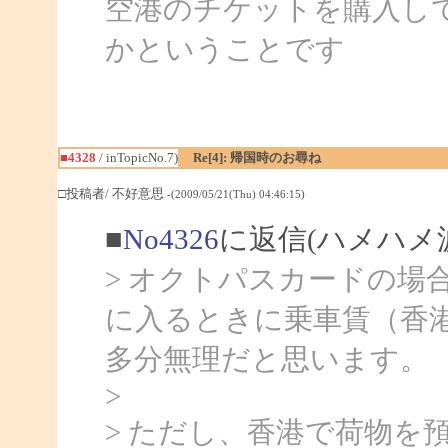
空港のチケットを購入し
かということです
■4328
/ inTopicNo.7)
Re[4]: 帰国時のお尋ね
□投稿者/ 不好意思
-(2009/05/21(Thu) 04:46:15)
■
No4326
に返信(ハメハメ
> オクトパスカードの場
に入るときに乗車賃（香
多分無理だと思います。
>
> ただし、香港で荷物を