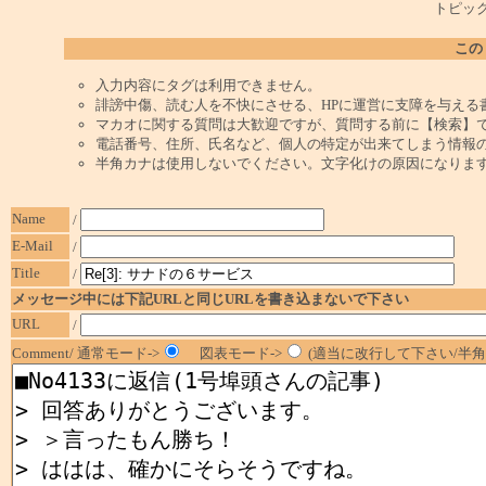
トピック
この
入力内容にタグは利用できません。
誹謗中傷、読む人を不快にさせる、HPに運営に支障を与える
マカオに関する質問は大歓迎ですが、質問する前に【検索】
電話番号、住所、氏名など、個人の特定が出来てしまう情報
半角カナは使用しないでください。文字化けの原因になりま
Name
/
E-Mail
/
Title
/
メッセージ中には下記URLと同じURLを書き込まないで下さい
URL
/
Comment/ 通常モード->
図表モード->
(適当に改行して下さい/半角1