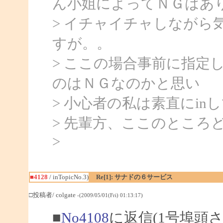
ん小姐によってＮＧはあ
> イチャイチャしながら
すが。。
> ここの場合事前に指定
のはＮＧなのかと思い
> 小心者の私は素直にi
> 先輩方、ここのところ
>
■4128
/ inTopicNo.3)
Re[1]: サナドの６サービス
□投稿者/ colgate
-(2009/05/01(Fri) 01:13:17)
■
No4108
に返信(1号埠頭