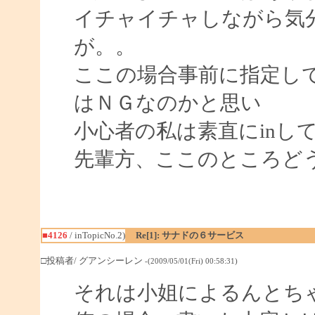
イチャイチャしながら気
が。。
ここの場合事前に指定し
はＮＧなのかと思い
小心者の私は素直にinし
先輩方、ここのところど
■4126
/ inTopicNo.2)
Re[1]: サナドの６サービス
□投稿者/ グアンシーレン
-(2009/05/01(Fri) 00:58:31)
それは小姐によるんとち