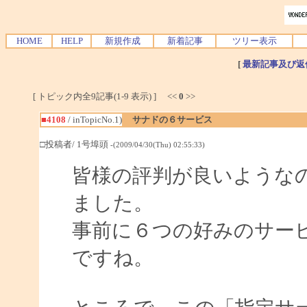
HOME
HELP
新規作成
新着記事
ツリー表示
[
最新記事及び返
[ トピック内全9記事(1-9 表示) ] <<
0
>>
■4108
/ inTopicNo.1)
サナドの６サービス
□投稿者/ 1号埠頭
-(2009/04/30(Thu) 02:55:33)
皆様の評判が良いような
ました。
事前に６つの好みのサー
ですね。