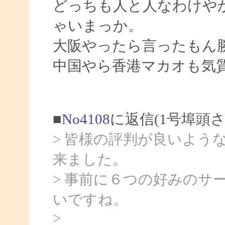
どっちも人と人なわけや
ゃいまっか。
大阪やったら言ったもん
中国やら香港マカオも気
■
No4108
に返信(1号埠頭
> 皆様の評判が良いよう
来ました。
> 事前に６つの好みのサ
いですね。
>