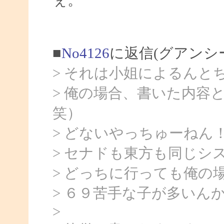
■
No4126
に返信(グアンシ
> それは小姐によるんと
> 俺の場合、書いた内容
笑）
> どないやっちゅーねん
> セナドも東方も同じシ
> どっちに行っても俺の
> ６９苦手な子が多いん
>