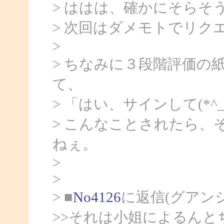
> ははは、確かにそらそ
> 次回はダメモトでリク
>
> ちなみに３段階評価の
て、
> 「はい、サインして(*^
> こんなことされたら
ねぇ。
>
>
> ■
No4126
に返信(グアン
>>それは小姐によるんと