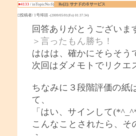
■4133
/ inTopicNo.6)
Re[2]: サナドの６サービス
□投稿者/ 1号埠頭
-(2009/05/01(Fri) 01:37:34)
回答ありがとうございま
＞言ったもん勝ち！
ははは、確かにそらそう
次回はダメモトでリクエ
ちなみに３段階評価の紙
て、
「はい、サインして(*^_
こんなことされたら、そ
ぇ。