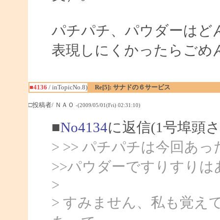
パチパチ、パウダーはど
表現しにくかったらごめ
■4136
/ inTopicNo.8)
Re[5]: サナドの６サービス
□投稿者/ ＮＡＯ
-(2009/05/01(Fri) 02:31:10)
■
No4134
に返信(1号埠頭
> >> パチパチは今回
>>パウダーですりすりは
>
> すみません、私も覚え