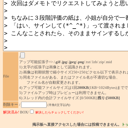
/
アップ可能拡張子=> /
.gif
/
.jpg
/
.jpeg
/
.png
/.txt/.lzh/.zip/.mid
1) 太字の拡張子は画像として認識されます。
2) 画像は初期状態で縮小サイズ250×250ピクセル以下で表示され
File
3) 同名ファイルがある、またはファイル名が不適切な場合、
ファイル名が自動変更されます。
4) アップ可能ファイルサイズは1回
200KB
(1KB=1024Bytes)ま
5) ファイルアップ時はプレビューは利用できません。
6) スレッド内の合計ファイルサイズ:[0/500KB]
残り:[500KB]
削除キー
/
(半角8文字以内)
解決済み!
BOX/
解決したらチェックしてください!
掲示板へ直接アクセスした場合には投稿できません。
ト