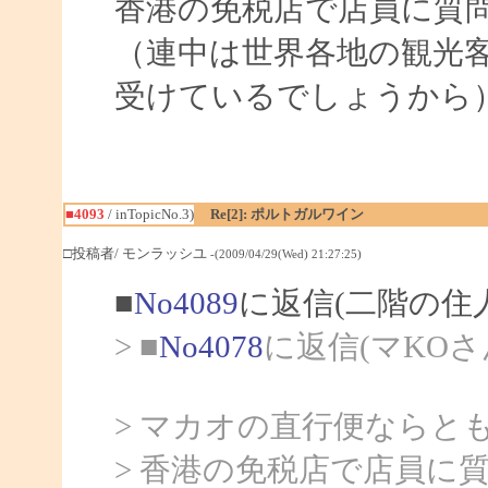
香港の免税店で店員に質
（連中は世界各地の観光
受けているでしょうから
■4093
/ inTopicNo.3)
Re[2]: ポルトガルワイン
□投稿者/ モンラッシユ
-(2009/04/29(Wed) 21:27:25)
■
No4089
に返信(二階の住
> ■
No4078
に返信(マKOさ
> マカオの直行便ならと
> 香港の免税店で店員に