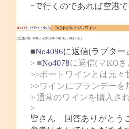
ｰで行くのであれば空港での
■4115
/ inTopicNo.8)
Re[2]: ポルトガルワイン
□投稿者/ マKO
-(2009/04/30(Thu) 18:10:50)
■
No4096
に返信(ラプター
> ■
No4078
に返信(マKOさ
>>ポートワインとは元々
>>ワインにブランデー
> 通常のワインを購入さ
>
皆さん 回答ありがとう