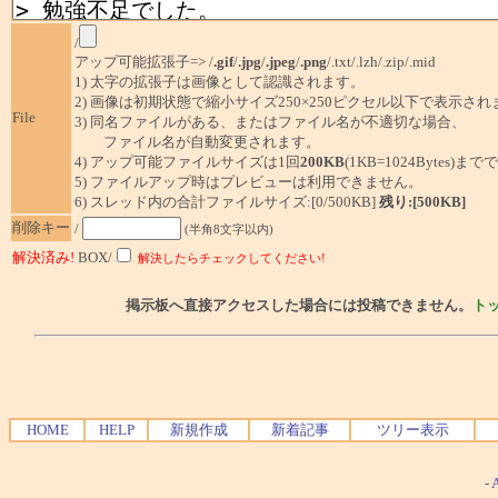
/
アップ可能拡張子=> /
.gif
/
.jpg
/
.jpeg
/
.png
/.txt/.lzh/.zip/.mid
1) 太字の拡張子は画像として認識されます。
2) 画像は初期状態で縮小サイズ250×250ピクセル以下で表示され
File
3) 同名ファイルがある、またはファイル名が不適切な場合、
ファイル名が自動変更されます。
4) アップ可能ファイルサイズは1回
200KB
(1KB=1024Bytes)ま
5) ファイルアップ時はプレビューは利用できません。
6) スレッド内の合計ファイルサイズ:[0/500KB]
残り:[500KB]
削除キー
/
(半角8文字以内)
解決済み!
BOX/
解決したらチェックしてください!
掲示板へ直接アクセスした場合には投稿できません。
ト
HOME
HELP
新規作成
新着記事
ツリー表示
-
A