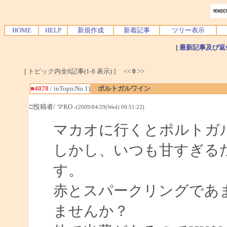
HOME
HELP
新規作成
新着記事
ツリー表示
[
最新記事及び返
[ トピック内全8記事(1-8 表示) ] <<
0
>>
■4078
/ inTopicNo.1)
ポルトガルワイン
□投稿者/ マKO
-(2009/04/29(Wed) 09:51:22)
マカオに行くとポルトガ
しかし、いつも甘すぎる
す。
赤とスパークリングであ
ませんか？