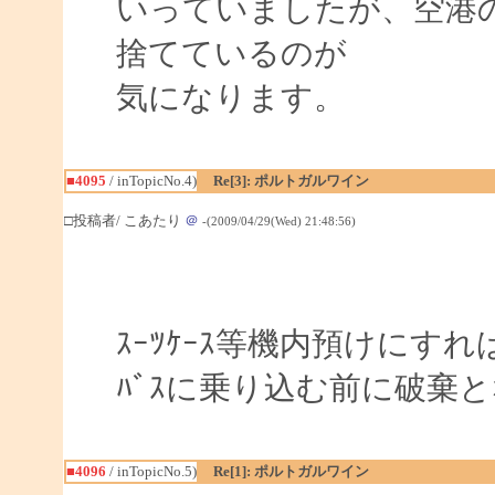
いっていましたが、空港
捨てているのが
気になります。
■4095
/ inTopicNo.4)
Re[3]: ポルトガルワイン
□投稿者/ こあたり
＠
-(2009/04/29(Wed) 21:48:56)
ｽｰﾂｹｰｽ等機内預けにす
ﾊﾞｽに乗り込む前に破棄と
■4096
/ inTopicNo.5)
Re[1]: ポルトガルワイン