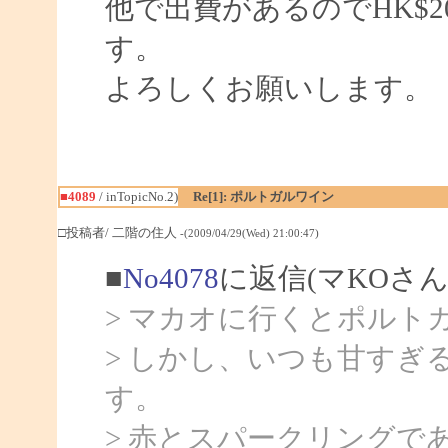
他で出費があるのでHK$20
す。
よろしくお願いします。
■4089
/ inTopicNo.2)
Re[1]: ポルトガルワイン
□投稿者/ 二階の住人
-(2009/04/29(Wed) 21:00:47)
■
No4078
に返信(マKOさん
> マカオに行くとポルト
> しかし、いつも甘すぎ
す。
> 赤とスパークリングで