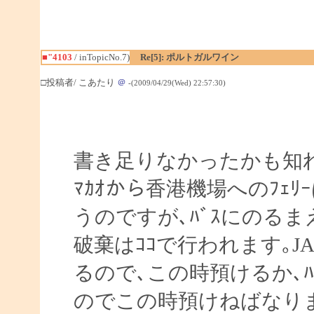
■"4103
/ inTopicNo.7)
Re[5]: ポルトガルワイン
□投稿者/ こあたり
＠
-(2009/04/29(Wed) 22:57:30)
書き足りなかったかも知れ
ﾏｶｵから香港機場へのﾌｪﾘ
うのですが､ﾊﾞｽにのる
破棄はｺｺで行われます｡JA
るので､この時預けるか､
のでこの時預けねばなりません