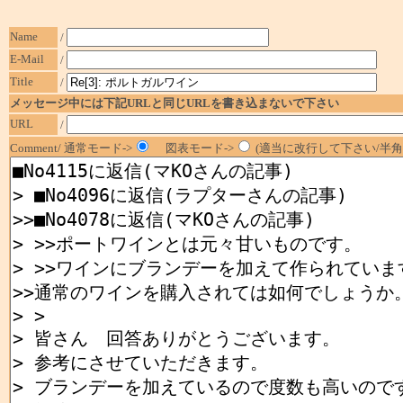
Name
/
E-Mail
/
Title
/
メッセージ中には下記URLと同じURLを書き込まないで下さい
URL
/
Comment/ 通常モード->
図表モード->
(適当に改行して下さい/半角1