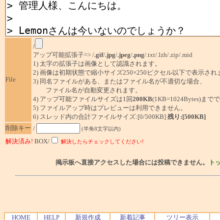
/
アップ可能拡張子=> /
.gif
/
.jpg
/
.jpeg
/
.png
/.txt/.lzh/.zip/.mid
1) 太字の拡張子は画像として認識されます。
2) 画像は初期状態で縮小サイズ250×250ピクセル以下で表示され
File
3) 同名ファイルがある、またはファイル名が不適切な場合、
ファイル名が自動変更されます。
4) アップ可能ファイルサイズは1回
200KB
(1KB=1024Bytes)ま
5) ファイルアップ時はプレビューは利用できません。
6) スレッド内の合計ファイルサイズ:[0/500KB]
残り:[500KB]
削除キー
/
(半角8文字以内)
解決済み!
BOX/
解決したらチェックしてください!
掲示板へ直接アクセスした場合には投稿できません。
ト
HOME
HELP
新規作成
新着記事
ツリー表示