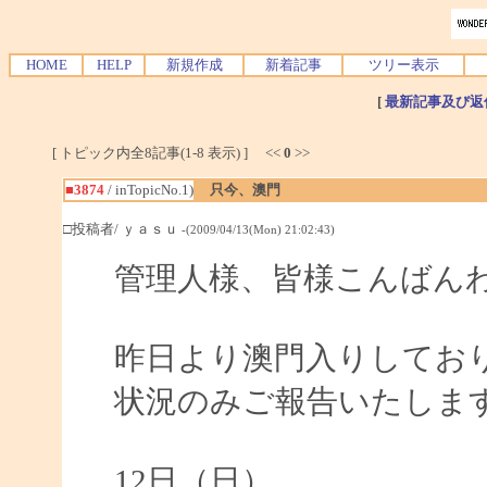
HOME
HELP
新規作成
新着記事
ツリー表示
[
最新記事及び返
[ トピック内全8記事(1-8 表示) ] <<
0
>>
■3874
/ inTopicNo.1)
只今、澳門
□投稿者/ ｙａｓｕ
-(2009/04/13(Mon) 21:02:43)
管理人様、皆様こんばん
昨日より澳門入りしてお
状況のみご報告いたしま
12日（日）