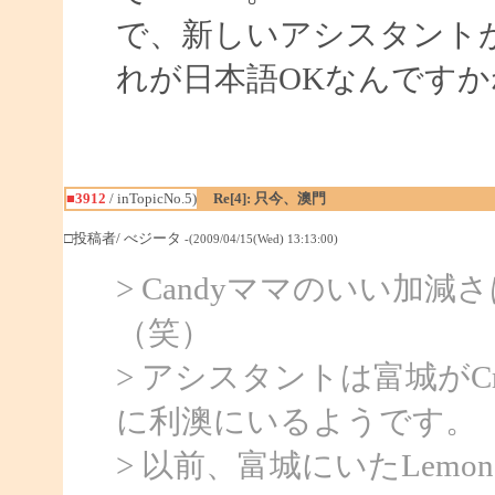
で、新しいアシスタント
れが日本語OKなんですか
■3912
/ inTopicNo.5)
Re[4]: 只今、澳門
□投稿者/ べジータ
-(2009/04/15(Wed) 13:13:00)
> Candyママのいい加
（笑）
> アシスタントは富城がCrys
に利澳にいるようです。
> 以前、富城にいたLem