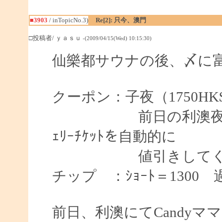
■3903
/ inTopicNo.3)
Re[2]: 只今、澳門
□投稿者/ ｙａｓｕ
-(2009/04/15(Wed) 10:15:30)
仙樂都サウナの後、〆に
クーポン：子夜（1750HK
前日の利澳夜総会と
ｪﾘｰﾁｹｯﾄを自動的に
値引きしてくれ
チップ ：ｼｮｰﾄ＝1300 
前日、利澳にてCandy