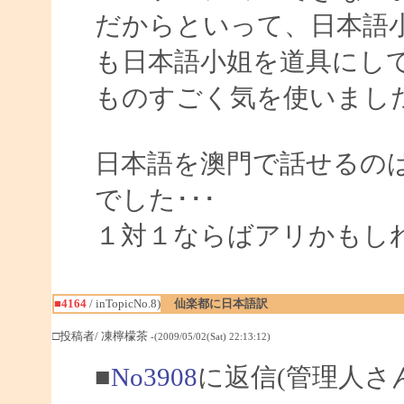
だからといって、日本語
も日本語小姐を道具にして
ものすごく気を使いまし
日本語を澳門で話せるの
でした･･･
１対１ならばアリかもしれ
■4164
/ inTopicNo.8)
仙楽都に日本語訳
□投稿者/ 凍檸檬茶
-(2009/05/02(Sat) 22:13:12)
■
No3908
に返信(管理人さ