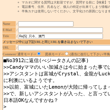
マカオに関する質問は大歓迎ですが、質問する前に【検索】
電話番号、住所、氏名など、個人の特定が出来てしまう情報
半角カナは使用しないでください。文字化けの原因になりま
Name
/
E-Mail
/
Title
/
メッセージ中には下記URLと同じURLを書き込まないで下さい
URL
/
Comment/ 通常モード->
図表モード->
(適当に改行して下さい/半角1