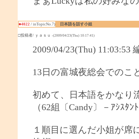
まぁLuckyは私の好みな
■4022
/ inTopicNo.7)
日本語を話す小姐
□投稿者/ ｙａｓｕ
-(2009/04/23(Thu) 10:17:41)
2009/04/23(Thu) 11:03:
13日の富城夜総会でのこと
初めて、日本語をかなり
（62組〔Candy〕－ｱｼｽﾀﾝﾄ＝
１順目に選んだ小姐が席に