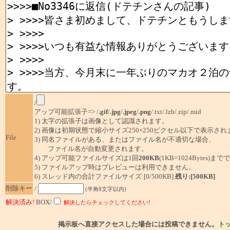
/
アップ可能拡張子=> /
.gif
/
.jpg
/
.jpeg
/
.png
/.txt/.lzh/.zip/.mid
1) 太字の拡張子は画像として認識されます。
2) 画像は初期状態で縮小サイズ250×250ピクセル以下で表示され
File
3) 同名ファイルがある、またはファイル名が不適切な場合、
ファイル名が自動変更されます。
4) アップ可能ファイルサイズは1回
200KB
(1KB=1024Bytes)ま
5) ファイルアップ時はプレビューは利用できません。
6) スレッド内の合計ファイルサイズ:[0/500KB]
残り:[500KB]
削除キー
/
(半角8文字以内)
解決済み!
BOX/
解決したらチェックしてください!
掲示板へ直接アクセスした場合には投稿できません。
ト