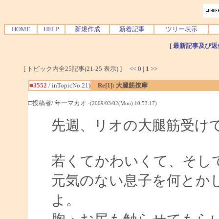
HOME
HELP
新規作成
新着記事
ツリー表示
[
最新記事及び返
[ トピック内全25記事(21-25 表示) ]
<<
0
|
1
>>
■3552
/ inTopicNo.21)
Re[1]: 大腿筋按摩
□投稿者/ 年一マカオ
-(2009/03/02(Mon) 10:53:17)
先週、リオの大腿筋受け
若くてかわいくて、そし
元気のない息子を何とか
よ。