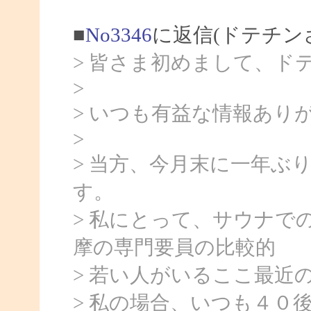
■
No3346
に返信(ドテチン
> 皆さま初めまして、ド
>
> いつも有益な情報あり
>
> 当方、今月末に一年ぶ
す。
> 私にとって、サウナで
摩の専門要員の比較的
> 若い人がいるここ最近
> 私の場合、いつも４０