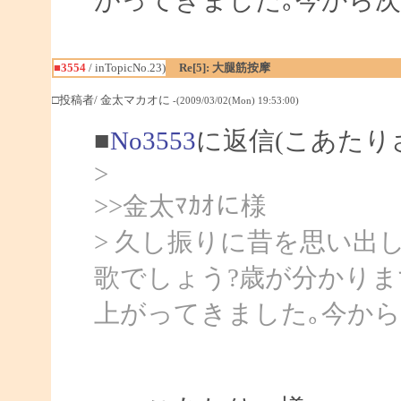
■3554
/ inTopicNo.23)
Re[5]: 大腿筋按摩
□投稿者/ 金太マカオに
-(2009/03/02(Mon) 19:53:00)
■
No3553
に返信(こあたり
>
>>金太ﾏｶｵに様
> 久し振りに昔を思い出
歌でしょう?歳が分かりま
上がってきました｡今か