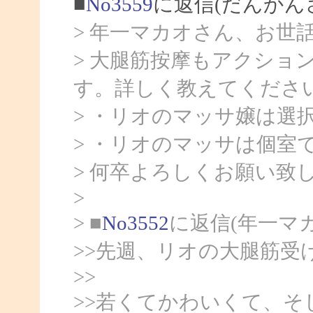
■
No3559
に返信(だんかん
> 年一マカオさん、お世
> 大腿筋按摩もアクショ
す。詳しく教えてくださ
> ・リオのマッサ嬢は選
> ・リオのマッサは個室
> 何卒よろしくお願い致
>
> ■
No3552
に返信(年一マ
>>先週、リオの大腿筋受
>>
>>若くてかわいくて、そ