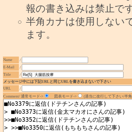
報の書き込みは禁止で
半角カナは使用しない
ます。
Name
/
E-Mail
/
Title
/
メッセージ中には下記URLと同じURLを書き込まないで下さい
URL
/
Comment/ 通常モード->
図表モード->
(適当に改行して下さい/半角1