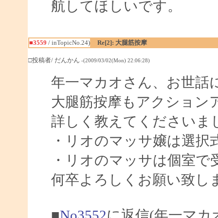
航してほしいです。
■3559
/ inTopicNo.24)
Re[2]: 大腿筋按摩
□投稿者/ だんかん
-(2009/03/02(Mon) 22:06:28)
年一マカオさん、お世話
大腿筋按摩もアクション
詳しく教えてくださいま
・リオのマッサ嬢は選択
・リオのマッサは個室で
何卒よろしくお願い致し
■
No3552
に返信(年一マカ