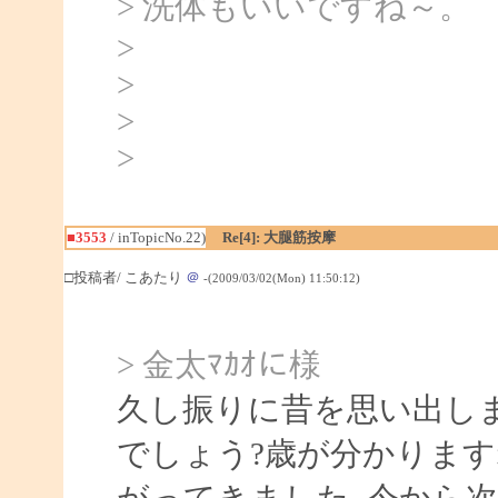
> 洗体もいいですね～。
>
>
>
>
■3553
/ inTopicNo.22)
Re[4]: 大腿筋按摩
□投稿者/ こあたり
＠
-(2009/03/02(Mon) 11:50:12)
> 金太ﾏｶｵに様
久し振りに昔を思い出しま
でしょう?歳が分かります
がってきました｡今から