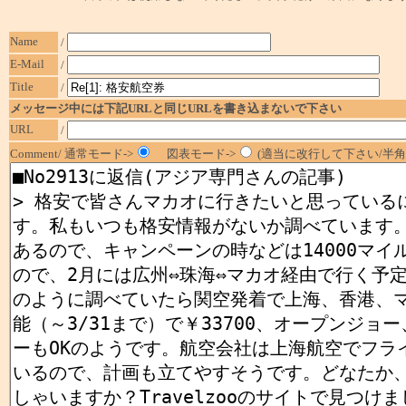
Name
/
E-Mail
/
Title
/
メッセージ中には下記URLと同じURLを書き込まないで下さい
URL
/
Comment/ 通常モード->
図表モード->
(適当に改行して下さい/半角1