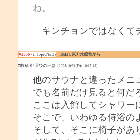
ね。
キンチョンではなくて
■2356
/ inTopicNo.3)
Re[2]: 東方水療曾から
□投稿者/ 最後の一息
-(2008/10/31(Fri) 10:15:43)
他のサウナと違ったメニ
でも名前だけ見ると何だ
ここは入館してシャワー
そこで、いわゆる侍浴の
そして、そこに椅子があり