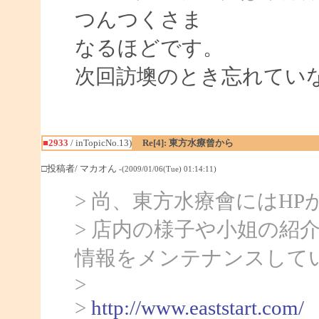
つんつくさま
なるほどです。
次回訪墺のとき忘れてい
■2933
/ inTopicNo.13)
Re[4]: 東方水療曾から
□投稿者/ マカオん
-(2009/01/06(Tue) 01:14:11)
> 尚、東方水療會にはHP
> 店内の様子や小姐の紹
情報をメンテナンスして
>
>
http://www.eaststart.com/