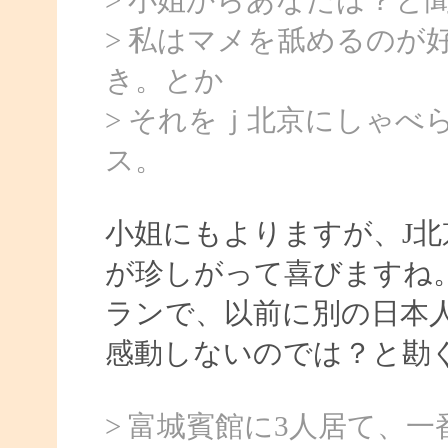
> 私はマメを舐めるのが
き。とか
> それをｊ北京にしゃべ
ス。
小姐にもよりますが、J
が珍しがって喜びますね
ランで、以前に別の日本
感動しないのでは？と勘
> 富城賓館に3人居て、