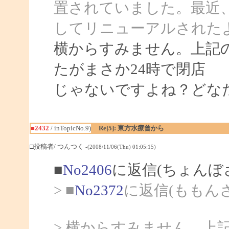
置されていました。最近
してリニューアルされた
横からすみません。上記の
たがまさか24時で閉店
じゃないですよね？どな
■2432
/ inTopicNo.9)
Re[5]: 東方水療曾から
□投稿者/ つんつく
-(2008/11/06(Thu) 01:05:15)
■
No2406
に返信(ちょんぼ
> ■
No2372
に返信(ももん
> 横からすみません。上記