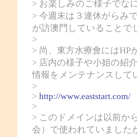
> お楽しみのご様子でな
> 今週末は３連休がらみ
が訪澳門していることでし
>
> 尚、東方水療會にはHP
> 店内の様子や小姐の紹
情報をメンテナンスして
>
>
http://www.eaststart.com/
>
> このドメインは以前か
会）で使われていました