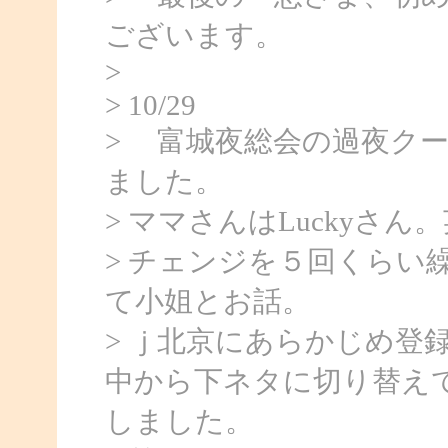
ございます。
>
> 10/29
> 富城夜総会の過夜ク
ました。
> ママさんはLuckyさ
> チェンジを５回くらい
て小姐とお話。
> ｊ北京にあらかじめ登
中から下ネタに切り替え
しました。