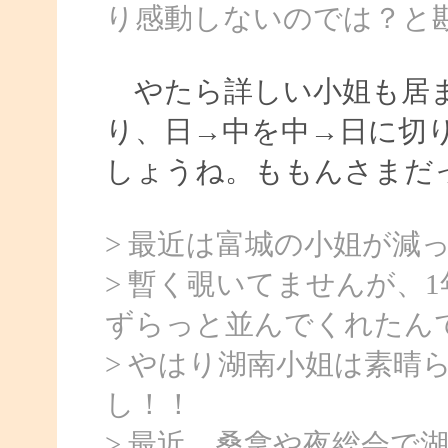
り感動しないのでは？と
やたら詳しい小姐も居ま
り、日→中を中→日に切
しょうね。ももんさまだ
> 最近は富城の小姐が減
> 暫く覗いてませんが、
ずらっと並んでくれたん
> やはり湖南小姐は素晴
し！！
> 最近、桑拿や夜総会で