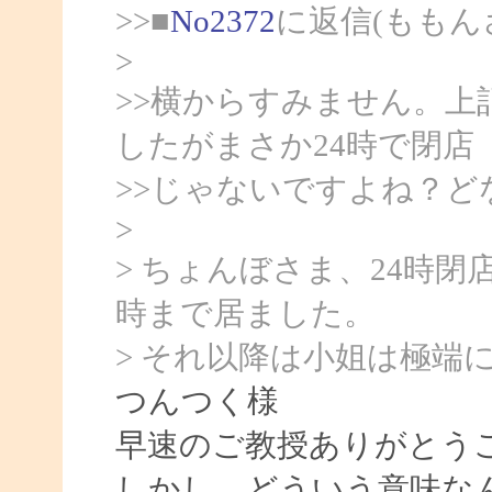
>>■
No2372
に返信(ももん
>
>>横からすみません。上記
したがまさか24時で閉店
>>じゃないですよね？
>
> ちょんぼさま、24時
時まで居ました。
> それ以降は小姐は極端
つんつく様
早速のご教授ありがとう
しかし、どういう意味な