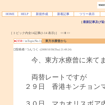
HOME
HELP
新規作成
新着記事
ツリー表示
[
最新記事及び返
[ トピック内全14記事(1-14 表示) ] <<
0
>>
■2350
/ inTopicNo.1)
東方水療曾から
□投稿者/ つんつく
-(2008/10/30(Thu) 21:49:24)
今、東方水療曾に来て
両替レートですが
２９日 香港キンチョンマン
2F 0
３０日 マカオリスボア