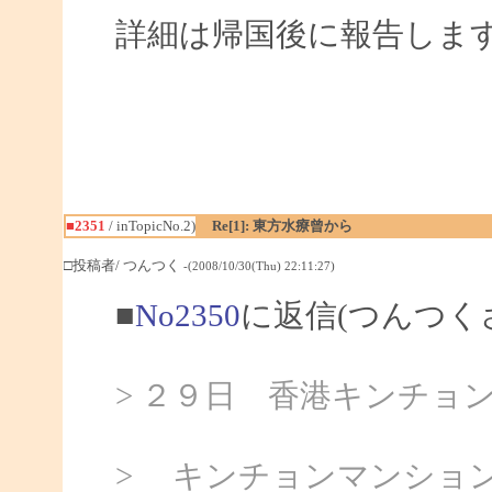
詳細は帰国後に報告しま
■2351
/ inTopicNo.2)
Re[1]: 東方水療曾から
□投稿者/ つんつく
-(2008/10/30(Thu) 22:11:27)
■
No2350
に返信(つんつく
> ２９日 香港キンチョンマ
> キンチョンマンション