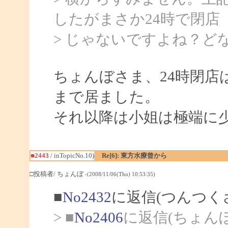
したがまさか24時で閉店
> じゃないですよね？ど
ちょんぼさま、24時閉店
まで居ました。
それ以降は小姐は極端に
■2443
/ inTopicNo.10)
Re[6]: 東方水療曾から
□投稿者/ ちょんぼ
-(2008/11/06(Thu) 10:53:35)
■
No2432
に返信(つんつく
> ■
No2406
に返信(ちょん