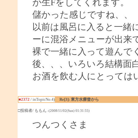
が生Fをしてくれます。
儲かった感じですね、、
以前は風呂に入ると一緒
ーに混浴メニューが出来て、
裸で一緒に入って遊んで
後、、、いろいろ結構面
お酒を飲む人にとっては
■2372
/ inTopicNo.4)
Re[3]: 東方水療曾から
□投稿者/ ももん
-(2008/11/02(Sun) 01:31:55)
つんつくさま