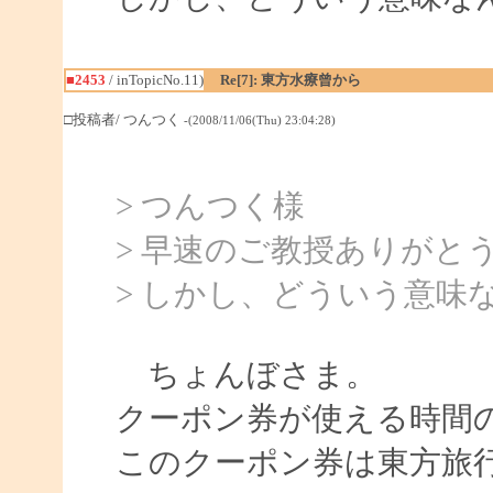
■2453
/ inTopicNo.11)
Re[7]: 東方水療曾から
□投稿者/ つんつく
-(2008/11/06(Thu) 23:04:28)
> つんつく様
> 早速のご教授ありがと
> しかし、どういう意味
ちょんぼさま。
クーポン券が使える時間
このクーポン券は東方旅