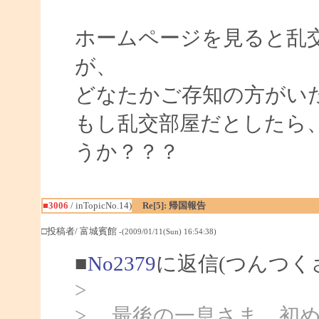
ホームページを見ると乱
が、
どなたかご存知の方がい
もし乱交部屋だとしたら
うか？？？
■3006
/ inTopicNo.14)
Re[5]: 帰国報告
□投稿者/ 富城賓館
-(2009/01/11(Sun) 16:54:38)
■
No2379
に返信(つんつく
>
> 最後の一息さま、初