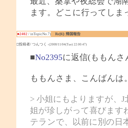
最近、桑拿や夜総会で湖
ます。どこに行ってしま
■2402
/ inTopicNo.7)
Re[6]: 帰国報告
□投稿者/ つんつく
-(2008/11/04(Tue) 22:00:47)
■
No2395
に返信(ももんさ
ももんさま、こんばんは
> 小姐にもよりますが、
姐が珍しがって喜びます
テランで、以前に別の日