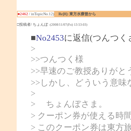
■2462
/ inTopicNo.12)
Re[8]: 東方水療曾から
□投稿者/ ちょんぼ
-(2008/11/07(Fri) 13:53:03)
■
No2453
に返信(つんつく
>
>>つんつく様
>>早速のご教授ありがと
>>しかし、どういう意味
>
> ちょんぼさま。
> クーポン券が使える時
> このクーポン券は東方